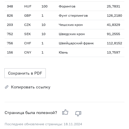
348
HUF
100
Форинтов
25,7831
826
GBP
1
Фунт стерлингов
126,2180
203
CZK
10
Чешских крон
41,8329
752
SEK
10
Шведских крон
91,2555
756
CHF
1
Швейцарский франк
112,8152
156
CNY
1
Юань
13,7597
Сохранить в PDF
Копировать ссылку
Страница была полезной?
Последнее обновление страницы: 18.11.2024