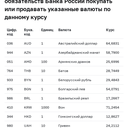
обязательств Банка России покупать
или продавать указанные валюты по
данному курсу
Цифр.
Букв.
Единиц
Валюта
Курс
код
код
036
AUD
1
Австралийский доллар
64,6831
944
AZN
1
Азербайджанский манат
58,7900
051
AMD
100
Армянских драмов
25,6996
764
THB
10
Батов
28,7449
933
BYN
1
Белорусский рубль
29,4843
975
BGN
1
Болгарский лев
54,0791
986
BRL
1
Бразильский реал
17,2667
410
KRW
1000
Вон
71,2454
344
HKD
1
Гонконгский доллар
12,8627
980
UAH
10
Гривен
24,2112