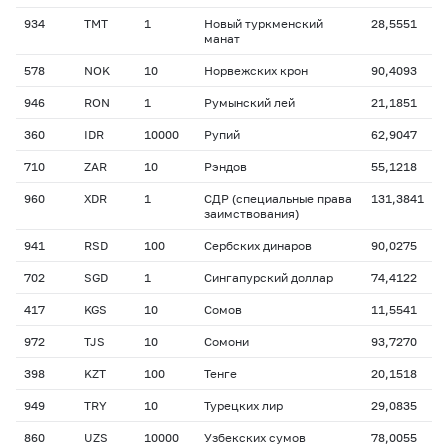
934
TMT
1
Новый туркменский
28,5551
манат
578
NOK
10
Норвежских крон
90,4093
946
RON
1
Румынский лей
21,1851
360
IDR
10000
Рупий
62,9047
710
ZAR
10
Рэндов
55,1218
960
XDR
1
СДР (специальные права
131,3841
заимствования)
941
RSD
100
Сербских динаров
90,0275
702
SGD
1
Сингапурский доллар
74,4122
417
KGS
10
Сомов
11,5541
972
TJS
10
Сомони
93,7270
398
KZT
100
Тенге
20,1518
949
TRY
10
Турецких лир
29,0835
860
UZS
10000
Узбекских сумов
78,0055