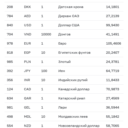
208
DKK
1
Датская крона
14,1801
784
AED
1
Дирхам ОАЭ
27,2139
840
USD
1
Доллар США
99,9430
704
VND
10000
Донгов
41,1491
978
EUR
1
Евро
105,4606
818
EGP
10
Египетских фунтов
20,2407
985
PLN
1
Злотый
24,3781
392
JPY
100
Иен
64,7719
356
INR
10
Индийских рупий
11,8433
124
CAD
1
Канадский доллар
70,9873
634
QAR
1
Катарский риал
27,4569
981
GEL
1
Лари
36,5944
498
MDL
10
Молдавских леев
55,1842
554
NZD
1
Новозеландский доллар
58,7065