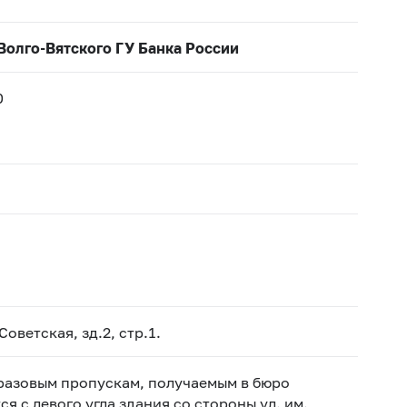
Волго-Вятского ГУ Банка России
0
Советская, зд.2, стр.1.
 разовым пропускам, получаемым в бюро
я с левого угла здания со стороны ул. им.