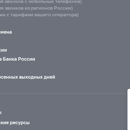
ля звонков с мобильных телефонов)
ля звонков из регионов России)
вии с тарифами вашего оператора)
бмена
сии
в Банка России
есенных выходных дней
ы
ские ресурсы