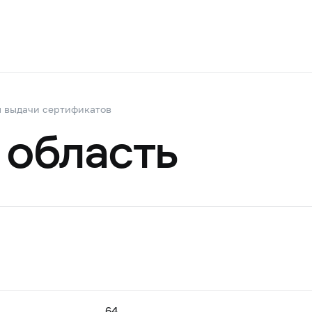
 выдачи сертификатов
 область
64