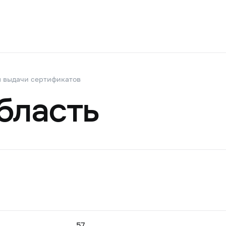
 выдачи сертификатов
бласть
57