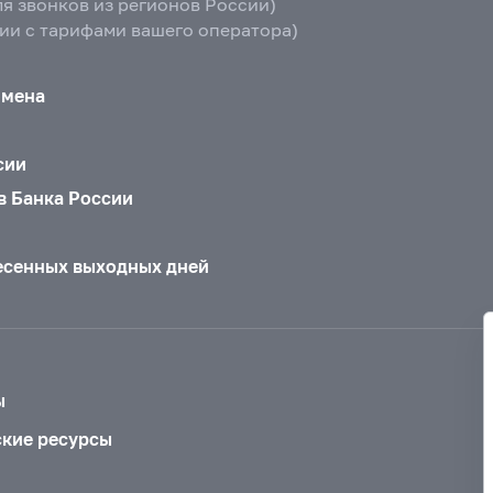
ля звонков из регионов России)
вии с тарифами вашего оператора)
бмена
сии
в Банка России
есенных выходных дней
ы
ские ресурсы