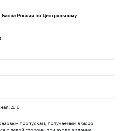
У Банка России по Центральному
0
ная, д. 6
 разовым пропускам, получаемым в бюро
я с левой стороны при входе в здание.