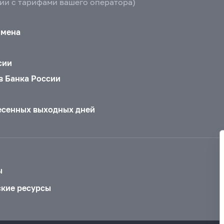
вии с тарифами вашего оператора)
бмена
сии
в Банка России
есенных выходных дней
ы
ские ресурсы