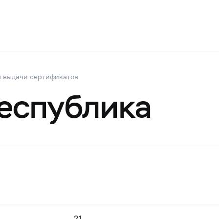
 выдачи сертификатов
еспублика
21