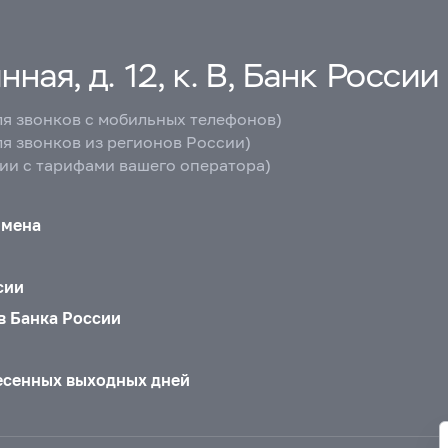
ная, д. 12, к. В, Банк России
ля звонков с мобильных телефонов)
ля звонков из регионов России)
вии с тарифами вашего оператора)
бмена
сии
в Банка России
есенных выходных дней