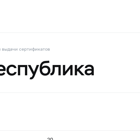
 выдачи сертификатов
еспублика
20