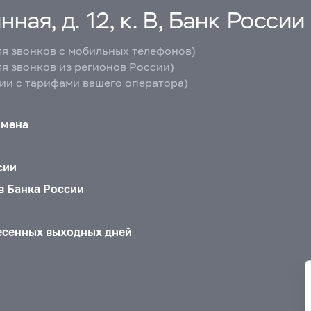
ная, д. 12, к. В, Банк России
ля звонков с мобильных телефонов)
ля звонков из регионов России)
вии с тарифами вашего оператора)
бмена
сии
в Банка России
есенных выходных дней