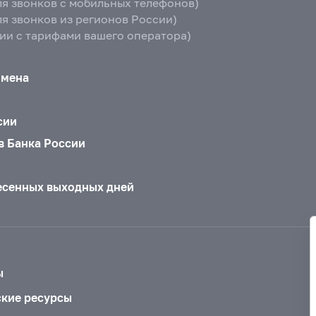
ля звонков с мобильных телефонов)
ля звонков из регионов России)
вии с тарифами вашего оператора)
бмена
сии
в Банка России
есенных выходных дней
ы
ские ресурсы