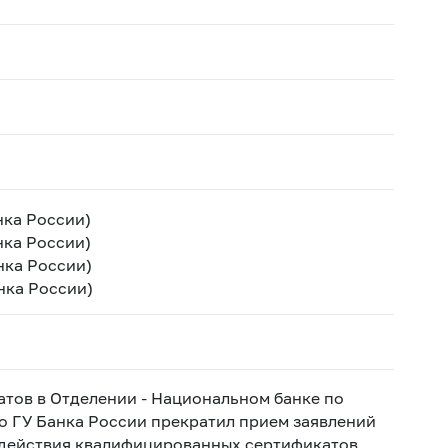
нка России)
нка России)
нка России)
анка России)
атов в Отделении - Национальном банке по
о ГУ Банка России прекратил прием заявлений
 действия квалифицированных сертификатов