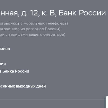
ная, д. 12, к. В, Банк России
ля звонков с мобильных телефонов)
ля звонков из регионов России)
вии с тарифами вашего оператора)
бмена
сии
в Банка России
есенных выходных дней