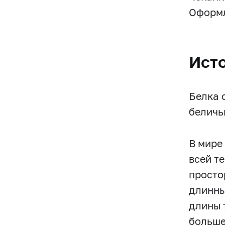
Оформл
Ист
Белка о
беличь
В мире
всей т
просто
длинны
длины 
больше