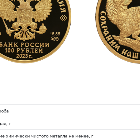
роба
ая, г
е химически чистого металла не менее, г