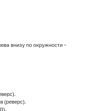
ева внизу по окружности –
еверс).
в (реверс).
Д).