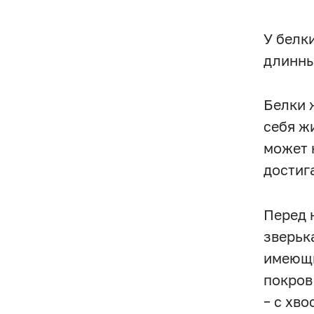
У белк
длинны
Белки 
себя ж
может 
достиг
Перед 
зверьк
имеющи
покров
– с хво