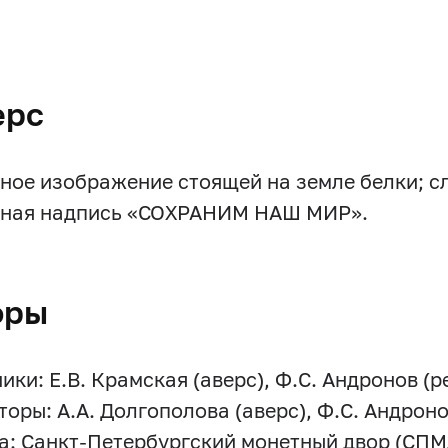
ерс
ное изображение стоящей на земле белки; сл
ная надпись «СОХРАНИМ НАШ МИР».
оры
ки: Е.В. Крамская (аверс), Ф.С. Андронов (р
оры: А.А. Долгополова (аверс), Ф.С. Андроно
а: Санкт-Петербургский монетный двор (СПМ