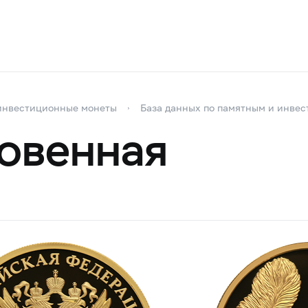
инвестиционные монеты
База данных по памятным и инве
овенная