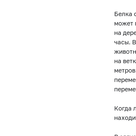
Белка 
может 
на дер
часы. 
животн
на вет
метров
переме
переме
Когда 
находи