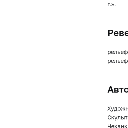
г.».
Рев
рельеф
рельеф
Авт
Художни
Скульпт
Чеканк