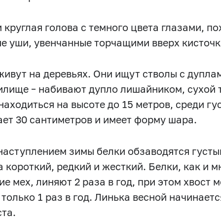
и круглая голова с темного цвета глазами, п
е уши, увенчанные торчащими вверх кисточк
живут на деревьях. Они ищут стволы с дуплам
илище – набивают дупло лишайником, сухой т
находиться на высоте до 15 метров, среди гу
ает 30 сантиметров и имеет форму шара.
наступлением зимы белки обзаводятся густы
а короткий, редкий и жесткий. Белки, как и 
е мех, линяют 2 раза в год, при этом хвост 
 только 1 раз в год. Линька весной начинаетс
ста.