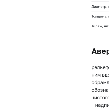
Диаметр,
Толщина,
Тираж, шт
Аве
рельеф
ним вд
обрамл
обозна
чистог
– надп