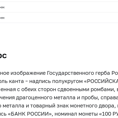
 мм
 мм
.
рс
ное изображение Государственного герба Р
оль канта – надпись полукругом «РОССИЙС
енная с обеих сторон сдвоенными ромбами, в
чения драгоценного металла и пробы, справ
о металла и товарный знак монетного двора, 
ись «БАНК РОССИИ», номинал монеты «100 РУ