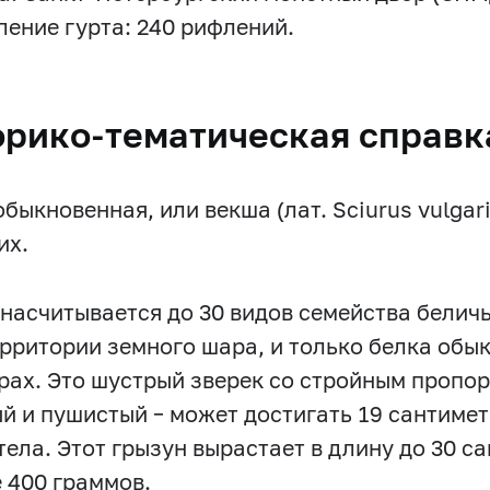
ение гурта: 240 рифлений.
орико-тематическая справк
быкновенная, или векша (лат. Sciurus vulgar
их.
 насчитывается до 30 видов семейства белич
ерритории земного шара, и только белка обы
рах. Это шустрый зверек со стройным пропор
й и пушистый – может достигать 19 сантиметр
тела. Этот грызун вырастает в длину до 30 с
 400 граммов.