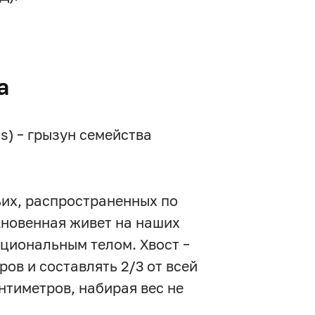
а
is) – грызун семейства
ьих, распространенных по
кновенная живет на наших
циональным телом. Хвост –
ов и составлять 2/3 от всей
антиметров, набирая вес не