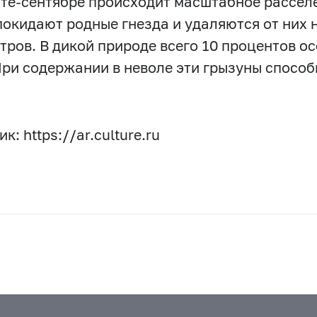
сте-сентябре происходит масштабное рассел
покидают родные гнезда и удаляются от них н
тров. В дикой природе всего 10 процентов о
 При содержании в неволе эти грызуны спосо
к: https://ar.culture.ru