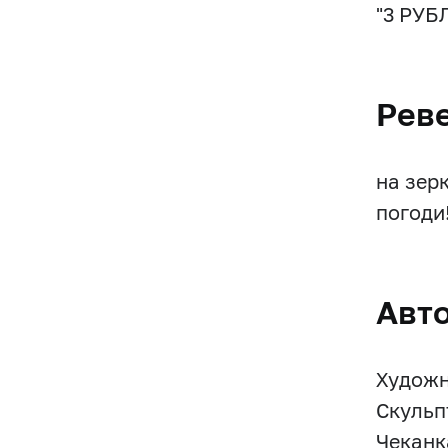
"3 РУБЛ
Рев
на зер
погоди!
Авт
Художни
Скульп
Чеканк