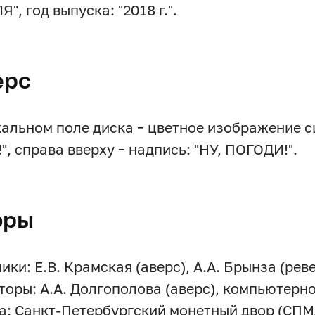
Я", год выпуска: "2018 г.".
ерс
кальном поле диска – цветное изображение с
", справа вверху – надпись: "НУ, ПОГОДИ!".
оры
ки: Е.В. Крамская (аверс), А.А. Брынза (реве
торы: А.А. Долгополова (аверс), компьютерн
а: Санкт-Петербургский монетный двор (СПМ