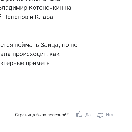
 Владимир Котеночкин на
й Папанов и Клара
ется поймать Зайца, но по
иала происходит, как
актерные приметы
Страница была полезной?
Да
Нет