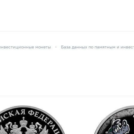
инвестиционные монеты
База данных по памятным и инве