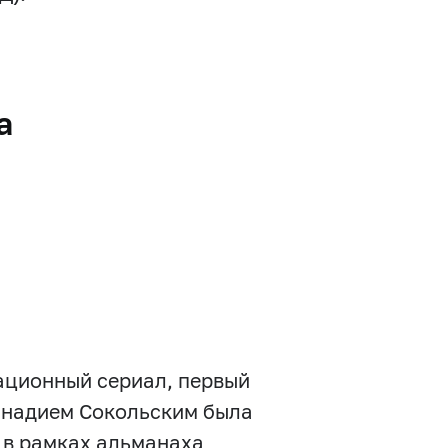
а
кационный сериал, первый
еннадием Сокольским была
 в рамках альманаха