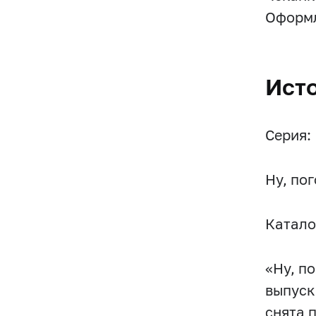
Оформл
Ист
Серия:
Ну, пог
Катало
«Ну, п
выпуск
снята 