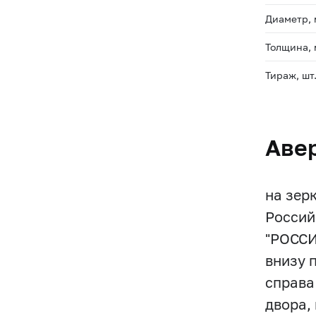
Диаметр,
Толщина,
Тираж, шт
Аве
на зер
Россий
"РОССИ
внизу 
справа
двора,