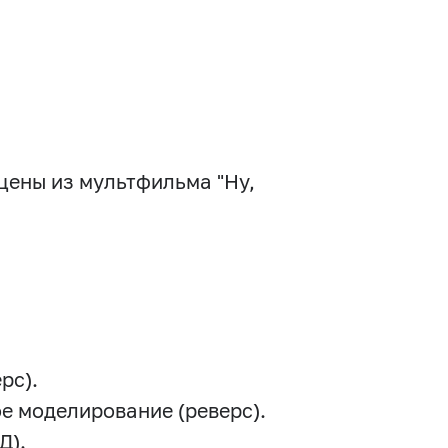
цены из мультфильма "Ну,
рс).
ое моделирование (реверс).
Д).