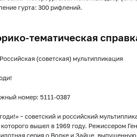
ение гурта: 300 рифлений.
орико-тематическая справк
 Российская (советская) мультипликация
оди!
жный номер: 5111-0387
огоди!» – советский и российский мультипли
 которого вышел в 1969 году. Режиссером Г
пилотная серия о Волке и Зайце, выпущенную