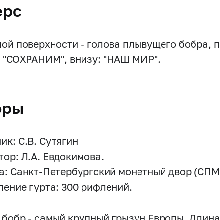
ерс
ной поверхности - голова плывущего бобра, п
: "СОХРАНИМ", внизу: "НАШ МИР".
оры
ик: С.В. Сутягин
тор: Л.А. Евдокимова.
а: Санкт-Петербургский монетный двор (СПМ
ение гурта: 300 рифлений.
 бобр - самый крупный грызун Европы. Длина