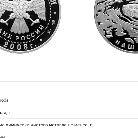
роба
ая, г
е химически чистого металла не менее, г
 мм