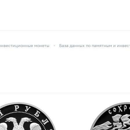
инвестиционные монеты
База данных по памятным и инве