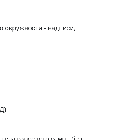
о окружности - надписи,
Д)
 тела взрослого самца без