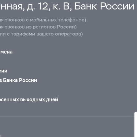
ная, д. 12, к. В, Банк России
ля звонков с мобильных телефонов)
ля звонков из регионов России)
вии с тарифами вашего оператора)
бмена
сии
в Банка России
есенных выходных дней
ы