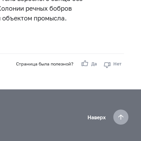
 Колонии речных бобров
я объектом промысла.
Страница была полезной?
Да
Нет
Наверх