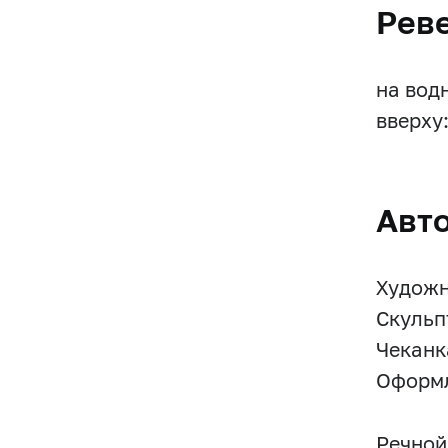
Рев
на вод
вверху
Авт
Художн
Скульп
Чеканк
Оформл
Речной