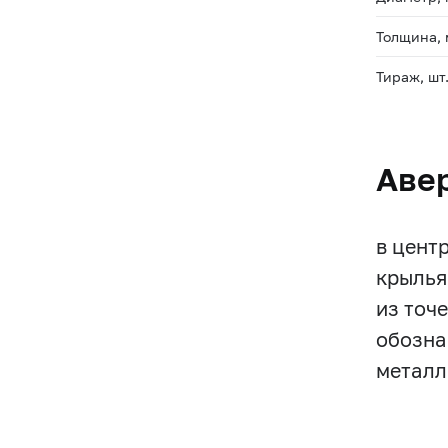
Толщина,
Тираж, шт
Аве
в цент
крылья
из точе
обозна
металл