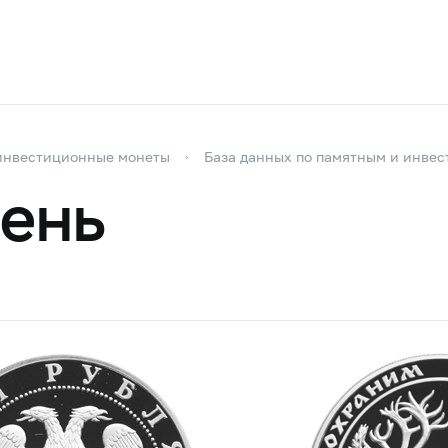
инвестиционные монеты
База данных по памятным и инве
ень