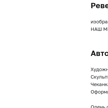
Рев
изобра
НАШ МИ
Авт
Художн
Скульп
Чеканк
Оформл
Олень 