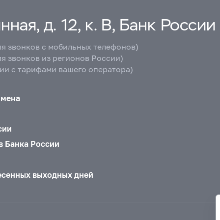
ная, д. 12, к. В, Банк России
ля звонков с мобильных телефонов)
ля звонков из регионов России)
вии с тарифами вашего оператора)
бмена
сии
в Банка России
есенных выходных дней