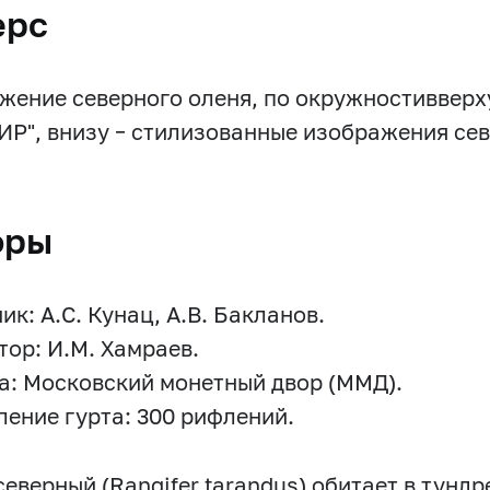
ерс
жение северного оленя, по окружностивверх
Р", внизу – стилизованные изображения сев
оры
ик: А.С. Кунац, А.В. Бакланов.
тор: И.М. Хамраев.
а: Московский монетный двор (ММД).
ение гурта: 300 рифлений.
северный (Rangifer tarandus) обитает в тунд