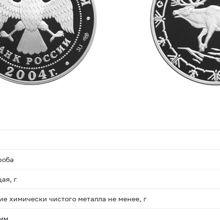
роба
ая, г
е химически чистого металла не менее, г
 мм