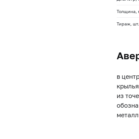
Толщина,
Тираж, шт
Аве
в цент
крылья
из точе
обозна
металл