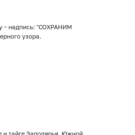
у – надпись: "СОХРАНИМ
ерного узора.
ре и тайге Заполярья, Южной