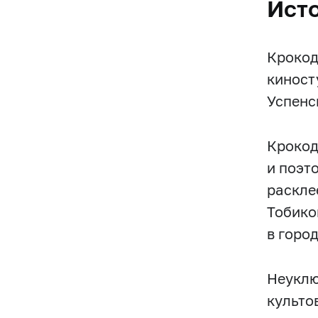
Ист
Крокод
киност
Успенс
Крокод
и поэт
раскле
Тобико
в горо
Неуклю
культо