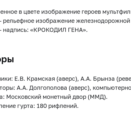
енное в цвете изображение героев мультфил
— рельефное изображение железнодорожной 
— надпись: «КРОКОДИЛ ГЕНА».
оры
ки: Е.В. Крамская (аверс), А.А. Брынза (реве
торы: А.А. Долгополова (аверс), компьютерн
а: Московский монетный двор (ММД).
ение гурта: 180 рифлений.