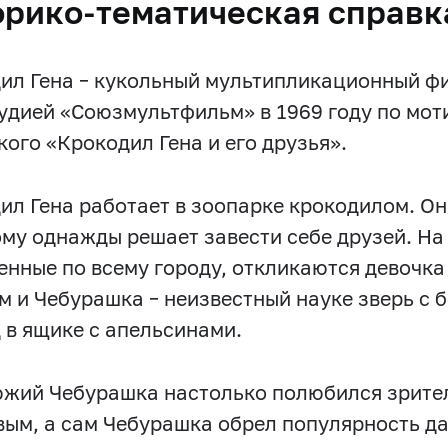
орико-тематическая справк
ил Гена – кукольный мультипликационный ф
удией «Союзмультфильм» в 1969 году по мот
кого «Крокодил Гена и его друзья».
ил Гена работает в зоопарке крокодилом. Он
ому однажды решает завести себе друзей. На
енные по всему городу, откликаются девочк
м и Чебурашка – неизвестный науке зверь с
д в ящике с апельсинами.
жий Чебурашка настолько полюбился зрител
вым, а сам Чебурашка обрел популярность да