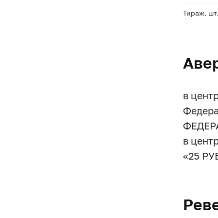
Тираж, шт
Аве
в цент
Федера
ФЕДЕРА
в цент
«25 РУ
Рев