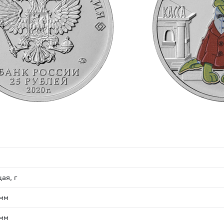
ая, г
 мм
 мм