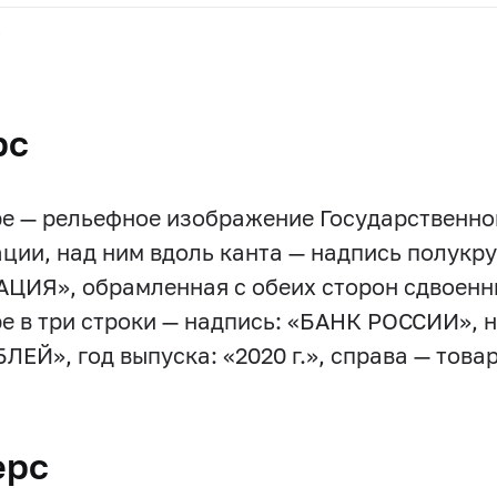
.
рс
ре — рельефное изображение Государственно
ции, над ним вдоль канта — надпись полук
ЦИЯ», обрамленная с обеих сторон сдвоенн
ре в три строки — надпись: «БАНК РОССИИ», 
БЛЕЙ», год выпуска: «2020 г.», справа — тов
ерс