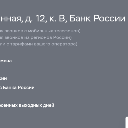
ная, д. 12, к. В, Банк России
ля звонков с мобильных телефонов)
ля звонков из регионов России)
вии с тарифами вашего оператора)
бмена
сии
в Банка России
есенных выходных дней