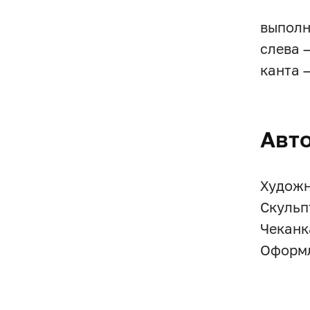
выполн
слева 
канта 
Авт
Художни
Скульп
Чеканк
Оформл