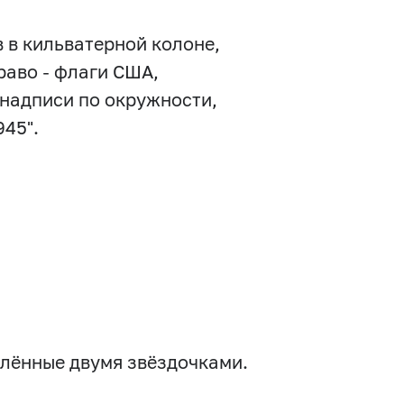
в в кильватерной колоне,
аво - флаги США,
 надписи по окружности,
945".
елённые двумя звёздочками.