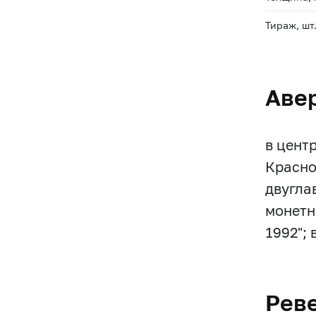
Тираж, шт
Аве
в цент
Красно
двугла
монетн
1992";
Рев