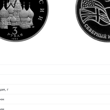
ая, г
 мм
 мм