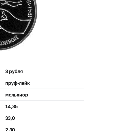
3 рубля
пруф-лайк
мельхиор
14,35
33,0
2,30