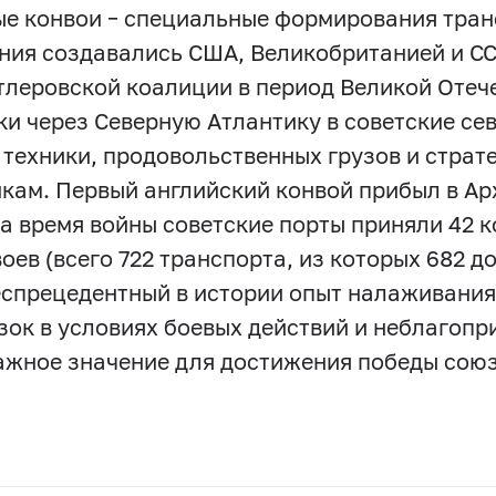
е конвои – специальные формирования тран
ния создавались США, Великобританией и СС
тлеровской коалиции в период Великой Отече
ки через Северную Атлантику в советские се
 техники, продовольственных грузов и страт
кам. Первый английский конвой прибыл в Арха
за время войны советские порты приняли 42 к
воев (всего 722 транспорта, из которых 682 д
еспрецедентный в истории опыт налаживани
зок в условиях боевых действий и неблагопр
ажное значение для достижения победы сою