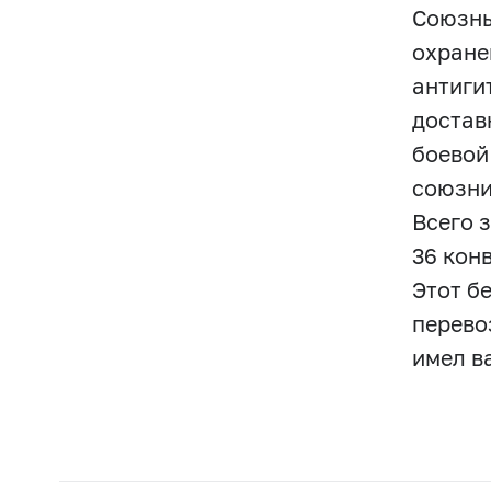
Союзны
охране
антиги
достав
боевой
союзни
Всего 
36 кон
Этот б
перево
имел в