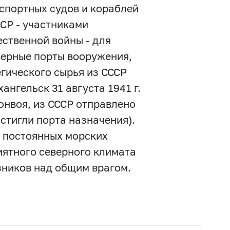
спортных судов и кораблей
СР - участниками
ственной войны - для
верные порты вооружения,
егического сырья из СССР
нгельск 31 августа 1941 г.
онвоя, из СССР отправлено
остигли порта назначения).
я постоянных морских
иятного северного климата
зников над общим врагом.