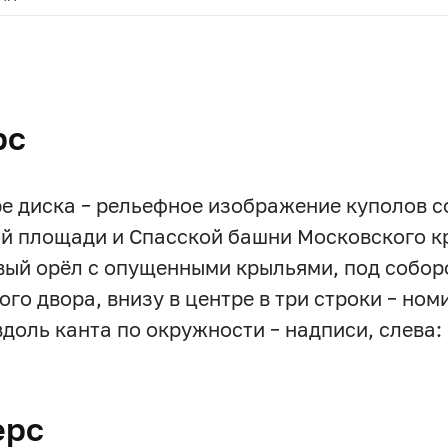
.
рс
ре диска – рельефное изображение куполов с
й площади и Спасской башни Московского кр
вый орёл с опущенными крыльями, под собор
ого двора, внизу в центре в три строки – ном
 вдоль канта по окружности – надписи, слева:
ерс