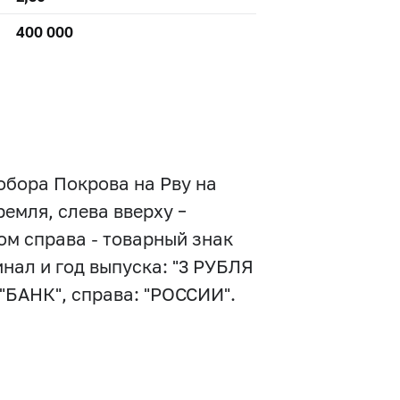
400 000
обора Покрова на Рву на
емля, слева вверху –
ом справа - товарный знак
инал и год выпуска: "3 РУБЛЯ
 "БАНК", справа: "РОССИИ".