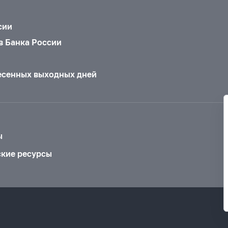
сии
в Банка России
есенных выходных дней
ы
ские ресурсы