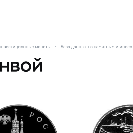
инвестиционные монеты
База данных по памятным и инве
онвой