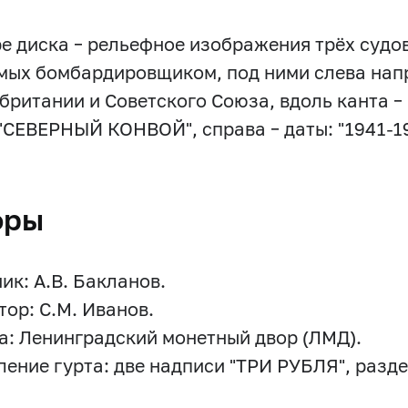
ре диска – рельефное изображения трёх судо
мых бомбардировщиком, под ними слева напр
британии и Советского Союза, вдоль канта –
 "СЕВЕРНЫЙ КОНВОЙ", справа – даты: "1941-1
оры
ик: А.В. Бакланов.
тор: С.М. Иванов.
а: Ленинградский монетный двор (ЛМД).
ение гурта: две надписи "ТРИ РУБЛЯ", разд