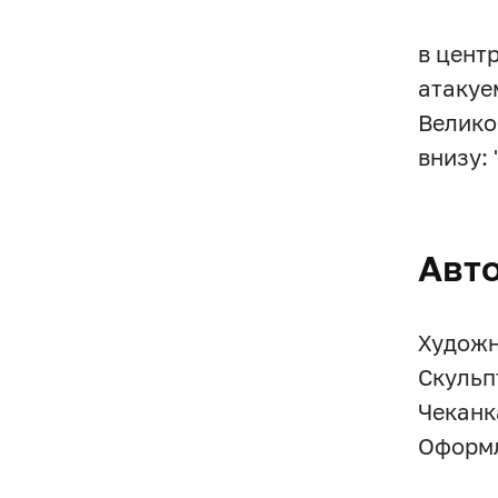
в цент
атакуе
Велико
внизу:
Авт
Художн
Скульп
Чеканк
Оформл