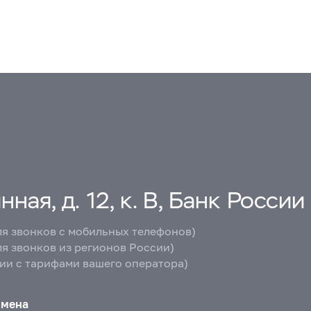
ная, д. 12, к. В, Банк России
ля звонков с мобильных телефонов)
ля звонков из регионов России)
вии с тарифами вашего оператора)
бмена