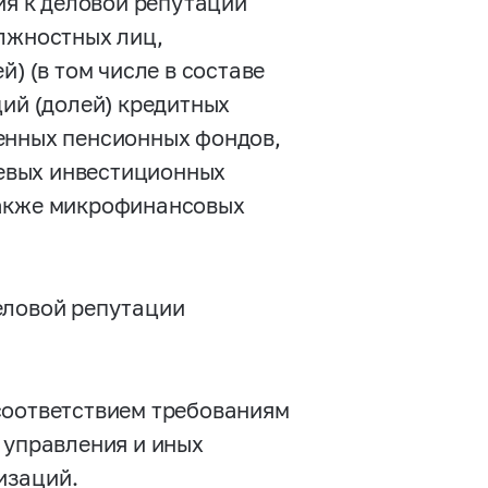
ия к деловой репутации
олжностных лиц,
) (в том числе в составе
ций (долей) кредитных
енных пенсионных фондов,
евых инвестиционных
также микрофинансовых
еловой репутации
соответствием требованиям
 управления и иных
изаций.