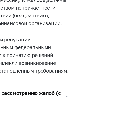
ством непричастности
твий (бездействию),
финансовой организации.
ой репутации
ленным федеральными
и к принятию решений
овлекли возникновение
установленным требованиям.
 рассмотрению жалоб (с