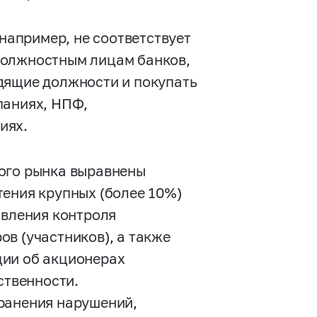
 например, не соответствует
должностным лицам банков,
дящие должности и покупать
паниях, НПФ,
иях.
ого рынка выравнены
тения крупных (более 10%)
овления контроля
в (участников), а также
ции об акционерах
ственности.
ранения нарушений,