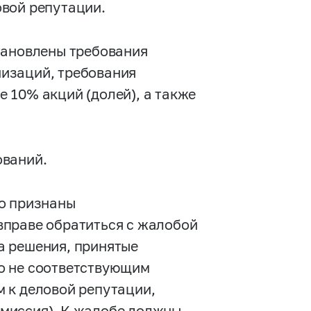
вой репутации.
тановлены требования
изаций, требования
 10% акций (долей), а также
ований.
го признаны
вправе обратиться с жалобой
а решения, принятые
о не соответствующим
 к деловой репутации,
миссия). К жалобе должны