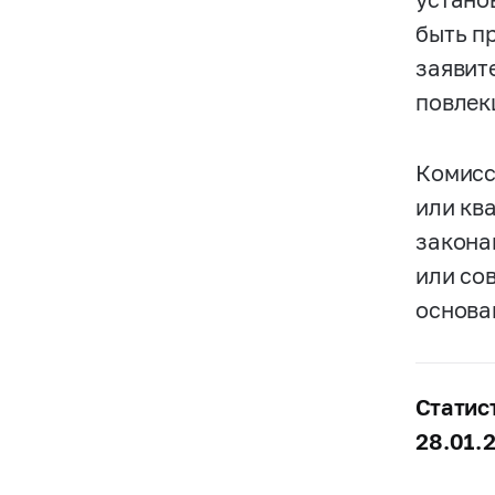
быть п
заявит
повлек
Комисс
или кв
закона
или со
основа
Статис
28.01.2