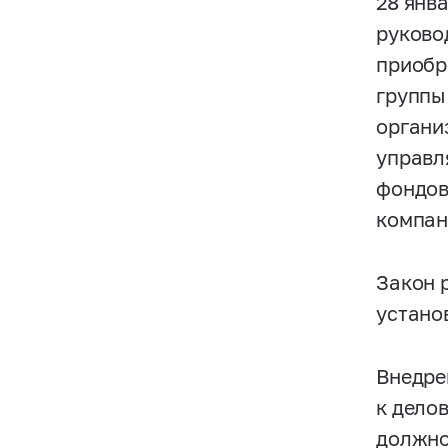
28 янв
руково
приобре
группы
органи
управл
фондов
компан
Закон 
устано
Внедре
к дело
должно