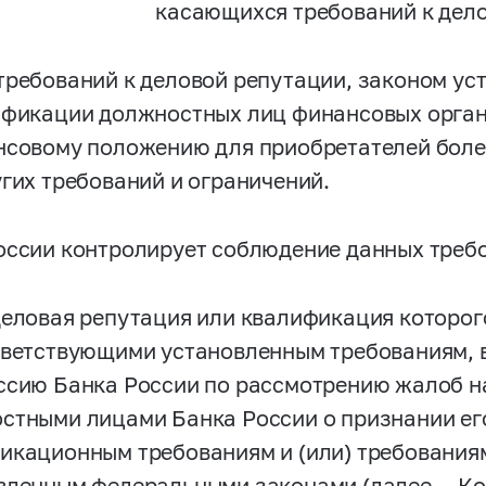
касающихся требований к дело
требований к деловой репутации, законом ус
ификации должностных лиц финансовых орган
нсовому положению для приобретателей более
угих требований и ограничений.
оссии контролирует соблюдение данных треб
деловая репутация или квалификация которо
тветствующими установленным требованиям, 
ссию Банка России по рассмотрению жалоб н
стными лицами Банка России о признании ег
икационным требованиям и (или) требованиям
вленным федеральными законами (далее — Ко