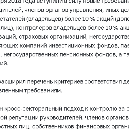
аря 2018 года вступили в силу новые требован
дителей, членов органов управления, иных д
тателей (владельцев) более 10 % акций (долей
 лиц), контролеров владельцев более 10 % ак
заций, страховых организаций, негосударств
яющих компаний инвестиционных фондов, па
, негосударственных пенсионных фондов, а 
ий.
расширил перечень критериев соответствия д
вленным требованиям.
н кросс-секторальный подход к контролю за 
вой репутации руководителей, членов органов
стных лиц, собственников финансовых орган