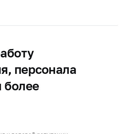
работу
я, персонала
 более