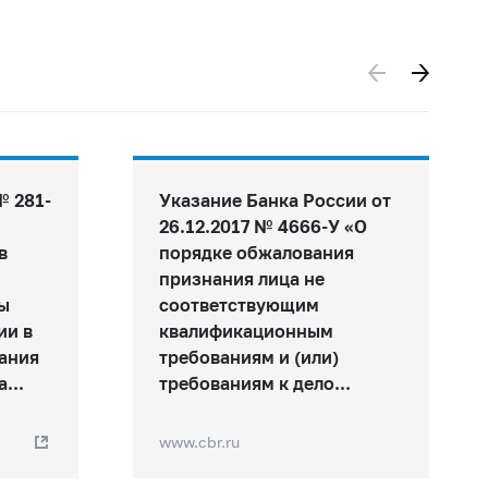
№ 281-
Указание Банка России от
26.12.2017 № 4666‑У «О
в
порядке обжалования
признания лица не
ы
соответствующим
ии в
квалификационным
ания
требованиям и (или)
...
требованиям к дело...
www.cbr.ru