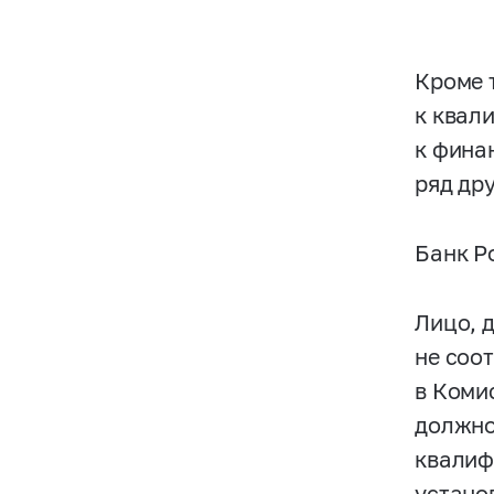
Кроме 
к квал
к фина
ряд др
Банк Р
Лицо, 
не соо
в Коми
должно
квалиф
устано