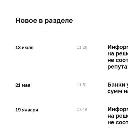
Новое в разделе
Информ
13 июля
11:28
на реш
не соо
репута
Банки 
21 мая
11:51
сумм н
Информ
19 января
17:49
на реш
не соо