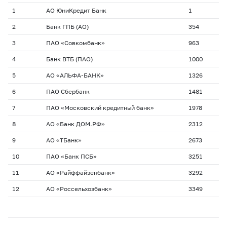
1
АО ЮниКредит Банк
1
2
Банк ГПБ (АО)
354
3
ПАО «Совкомбанк»
963
4
Банк ВТБ (ПАО)
1000
5
АО «АЛЬФА-БАНК»
1326
6
ПАО Сбербанк
1481
7
ПАО «Московский кредитный банк»
1978
8
АО «Банк ДОМ.РФ»
2312
9
АО «ТБанк»
2673
10
ПАО «Банк ПСБ»
3251
11
АО «Райффайзенбанк»
3292
12
АО «Россельхозбанк»
3349