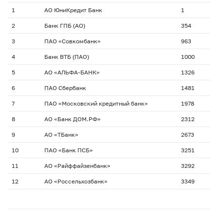
1
АО ЮниКредит Банк
1
2
Банк ГПБ (АО)
354
3
ПАО «Совкомбанк»
963
4
Банк ВТБ (ПАО)
1000
5
АО «АЛЬФА-БАНК»
1326
6
ПАО Сбербанк
1481
7
ПАО «Московский кредитный банк»
1978
8
АО «Банк ДОМ.РФ»
2312
9
АО «ТБанк»
2673
10
ПАО «Банк ПСБ»
3251
11
АО «Райффайзенбанк»
3292
12
АО «Россельхозбанк»
3349