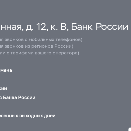
ная, д. 12, к. В, Банк России
ля звонков с мобильных телефонов)
ля звонков из регионов России)
вии с тарифами вашего оператора)
бмена
сии
в Банка России
есенных выходных дней