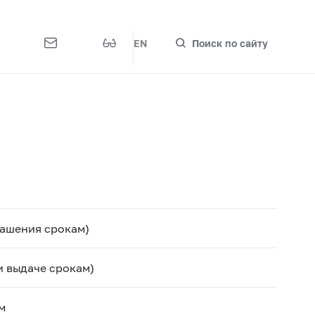
EN
Поиск по сайту
гашения срокам)
и выдаче срокам)
м