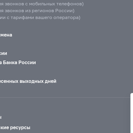
ля звонков с мобильных телефонов)
ля звонков из регионов России)
вии с тарифами вашего оператора)
бмена
сии
в Банка России
есенных выходных дней
ы
ские ресурсы