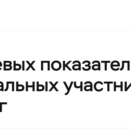
вых показате
льных участн
г