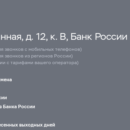
ная, д. 12, к. В, Банк России
ля звонков с мобильных телефонов)
ля звонков из регионов России)
вии с тарифами вашего оператора)
бмена
сии
в Банка России
есенных выходных дней