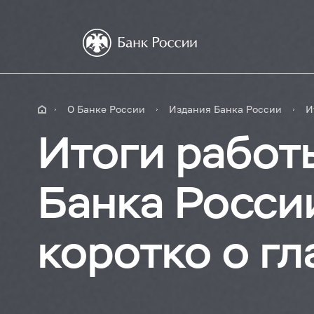
О Банке России
Издания Банка России
И
Итоги работ
Банка Росси
коротко о г