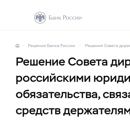
Решения Банка России
Решения Совета дире
Решение Совета дир
российскими юриди
обязательства, свя
средств держателя