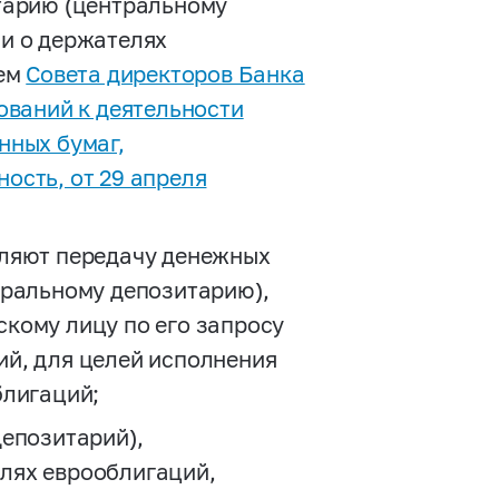
тарию (центральному
и о держателях
ием
Совета директоров Банка
ований к деятельности
нных бумаг,
ость, от 29 апреля
ляют передачу денежных
тральному депозитарию),
кому лицу по его запросу
й, для целей исполнения
блигаций;
епозитарий),
лях еврооблигаций,