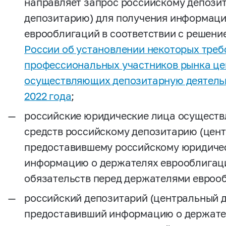
направляет запрос российскому депози
депозитарию) для получения информаци
еврооблигаций в соответствии с решен
России об установлении некоторых треб
профессиональных участников рынка це
осуществляющих депозитарную деятельн
2022 года
;
российские юридические лица осуществ
средств российскому депозитарию (цен
предоставившему российскому юридичес
информацию о держателях еврооблигаци
обязательств перед держателями евроо
российский депозитарий (центральный д
предоставивший информацию о держате