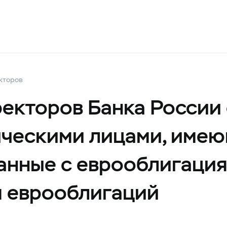
кторов
екторов Банка России 
ческими лицами, име
занные с еврооблигаци
м еврооблигаций