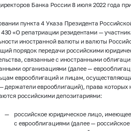
директоров Банка России 8 июля 2022 года пр
овании пункта 4 Указа Президента Российско
 430 «О репатриации резидентами — участни
ьности иностранной валюты и валюты Россий
щий порядок передачи российскими юридич
ельства, связанные с иностранными облигац
анными организациями (далее — еврооблигац
ьцам еврооблигаций и лицам, осуществляющ
 — держатели еврооблигаций), права которых
аются российскими депозитариями:
российское юридическое лицо, имеющее
с еврооблигациями (далее — российское