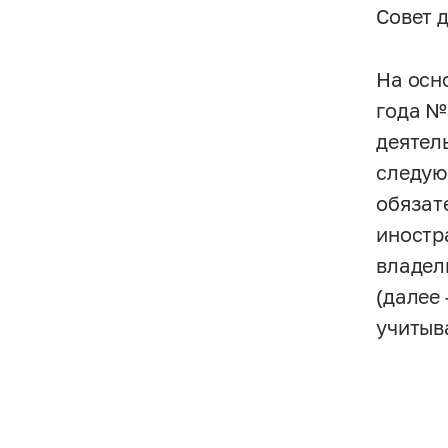
Совет 
На осн
года №
деятел
следую
обязат
иностр
владел
(далее
учитыв