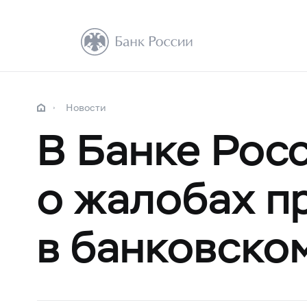
Новости
В Банке Рос
о жалобах п
в банковско