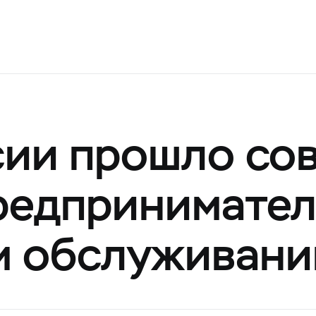
сии прошло со
редпринимател
м обслуживани