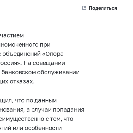
Поделиться
участием
лномоченного при
с объединений «Опора
Россия». На совещании
в банковском обслуживании
их отказах.
щил, что по данным
нования, а случаи попадания
еимущественно с тем, что
ятий или особенности