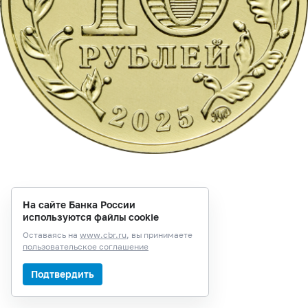
На сайте Банка России
используются файлы cookie
Оставаясь на
www.cbr.ru
, вы принимаете
пользовательское соглашение
Подтвердить