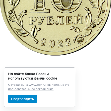
На сайте Банка России
используются файлы cookie
Оставаясь на
www.cbr.ru
, вы принимаете
пользовательское соглашение
Подтвердить