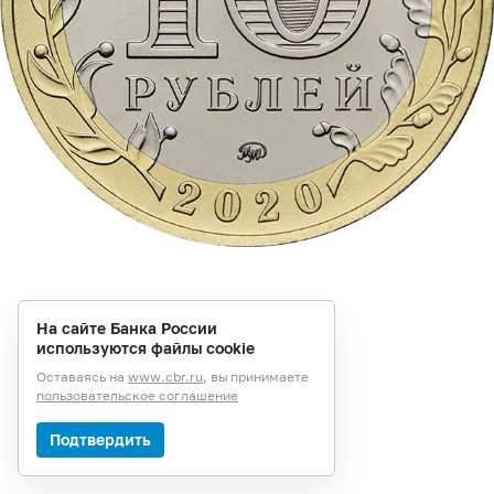
На сайте Банка России
используются файлы cookie
Оставаясь на
www.cbr.ru
, вы принимаете
пользовательское соглашение
Подтвердить