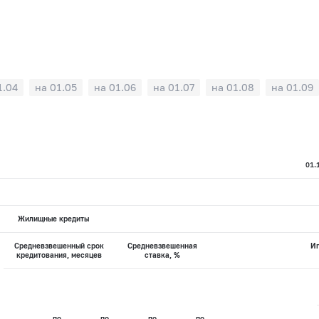
1.04
на 01.05
на 01.06
на 01.07
на 01.08
на 01.09
01.
Жилищные кредиты
Средневзвешенный срок
Средневзвешенная
И
кредитования, месяцев
ставка, %
по
по
по
по