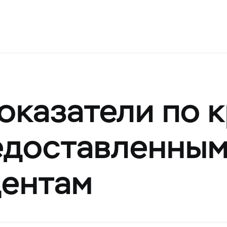
оказатели по 
редоставленны
дентам