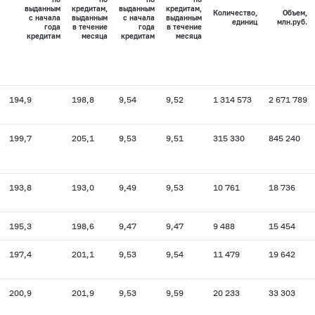
выданным
кредитам,
выданным
кредитам,
Количество,
Объем,
с начала
выданным
с начала
выданным
единиц
млн.руб.
года
в течение
года
в течение
кредитам
месяца
кредитам
месяца
194,9
198,8
9,54
9,52
1 314 573
2 671 789
199,7
205,1
9,53
9,51
315 330
845 240
193,8
193,0
9,49
9,53
10 761
18 736
195,3
198,6
9,47
9,47
9 488
15 454
197,4
201,1
9,53
9,54
11 479
19 642
200,9
201,9
9,53
9,59
20 233
33 303