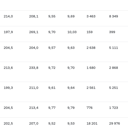
214,0
208,1
9,55
9,69
3 463
8 349
197,9
269,1
9,70
10,03
159
399
204,5
204,0
9,57
9,63
2 638
5 111
213,6
233,8
9,72
9,70
1 680
2 868
199,3
211,0
9,61
9,64
2 561
5 251
204,5
213,4
9,77
9,79
776
1 723
202,5
207,0
9,52
9,53
18 201
29 976