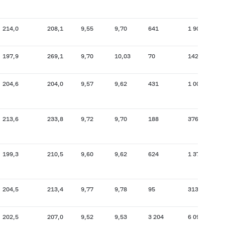
214,0
208,1
9,55
9,70
641
1 903
21
197,9
269,1
9,70
10,03
70
142
27
204,6
204,0
9,57
9,62
431
1 008
20
213,6
233,8
9,72
9,70
188
376
21
199,3
210,5
9,60
9,62
624
1 370
20
204,5
213,4
9,77
9,78
95
313
21
202,5
207,0
9,52
9,53
3 204
6 091
19