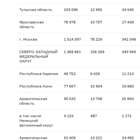
Тульская область
103 096
12 955
24 545
Ярославская
78 978
10 707
17 439
область
г. Москва
1 514 397
78 229
341 049
СЕВЕРО-ЗАПАДНЫЙ
1 368 861
156 269
343 993
ФЕДЕРАЛЬНЫЙ
ОКРУГ
Республика Карелия
49 752
6 626
11 213
Республика Коми
77 667
10 904
19 883
Архангельская
95 532
13 708
25 664
область
в том числе
4 123
487
1 171
Ненецкий
автономный округ
Архангельская
91 409
13 221
24 492