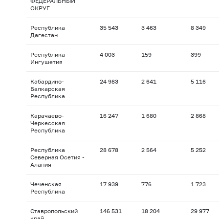
ФЕДЕРАЛЬНЫЙ
ОКРУГ
Республика
35 543
3 463
8 349
Дагестан
Республика
4 003
159
399
Ингушетия
Кабардино-
24 983
2 641
5 116
Балкарская
Республика
Карачаево-
16 247
1 680
2 868
Черкесская
Республика
Республика
28 678
2 564
5 252
Северная Осетия -
Алания
Чеченская
17 939
776
1 723
Республика
Ставропольский
146 531
18 204
29 977
край