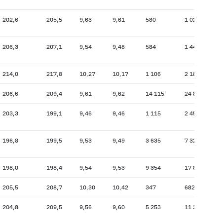
202,6
205,5
9,63
9,61
580
1 024
21
206,3
207,1
9,54
9,48
584
1 441
20
214,0
217,8
10,27
10,17
1 106
2 186
21
206,6
209,4
9,61
9,62
14 115
24 899
20
203,3
199,1
9,46
9,46
1 115
2 450
20
196,8
199,5
9,53
9,49
3 635
7 321
19
198,0
198,4
9,54
9,53
9 354
17 816
19
205,5
208,7
10,30
10,42
347
682
20
204,8
209,5
9,56
9,60
5 253
11 202
20