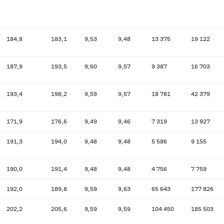
184,8
183,1
9,53
9,48
13 375
19 122
187,9
193,5
9,60
9,57
9 387
16 703
193,4
198,2
9,59
9,57
18 781
42 379
171,9
176,6
9,49
9,46
7 319
13 927
191,3
194,0
9,48
9,48
5 586
9 155
190,0
191,4
9,48
9,48
4 756
7 759
192,0
189,8
9,59
9,63
65 643
177 826
202,2
205,6
9,59
9,59
104 450
185 503