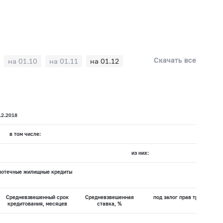
Скачать все
на 01.10
на 01.11
на 01.12
12.2018
в том числе:
из них:
потечные жилищные кредиты
Средневзвешенный срок
Средневзвешенная
под залог прав требования
кредитования, месяцев
ставка, %
С