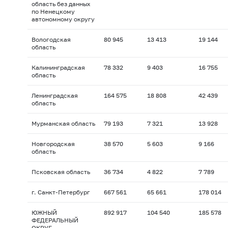
область без данных
по Ненецкому
автономному округу
Вологодская
80 945
13 413
19 144
область
Калининградская
78 332
9 403
16 755
область
Ленинградская
164 575
18 808
42 439
область
Мурманская область
79 193
7 321
13 928
Новгородская
38 570
5 603
9 166
область
Псковская область
36 734
4 822
7 789
г. Санкт-Петербург
667 561
65 661
178 014
ЮЖНЫЙ
892 917
104 540
185 578
ФЕДЕРАЛЬНЫЙ
ОКРУГ