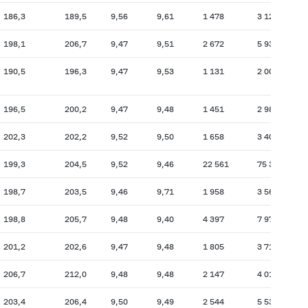
186,3
189,5
9,56
9,61
1 478
3 129
19
198,1
206,7
9,47
9,51
2 672
5 931
19
190,5
196,3
9,47
9,53
1 131
2 000
19
196,5
200,2
9,47
9,48
1 451
2 981
20
202,3
202,2
9,52
9,50
1 658
3 408
20
199,3
204,5
9,52
9,46
22 561
75 354
20
198,7
203,5
9,46
9,71
1 958
3 569
19
198,8
205,7
9,48
9,40
4 397
7 973
19
201,2
202,6
9,47
9,48
1 805
3 711
20
206,7
212,0
9,48
9,48
2 147
4 016
20
203,4
206,4
9,50
9,49
2 544
5 531
20