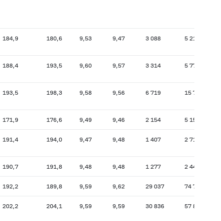
184,9
180,6
9,53
9,47
3 088
5 218
18
188,4
193,5
9,60
9,57
3 314
5 777
18
193,5
198,3
9,58
9,56
6 719
15 772
19
171,9
176,6
9,49
9,46
2 154
5 158
17
191,4
194,0
9,47
9,48
1 407
2 715
18
190,7
191,8
9,48
9,48
1 277
2 440
19
192,2
189,8
9,59
9,62
29 037
74 784
19
202,2
204,1
9,59
9,59
30 836
57 819
20