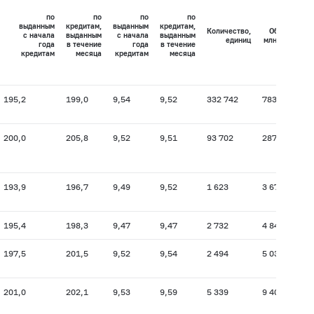
по
по
по
по
выданным
кредитам,
выданным
кредитам,
Количество,
Объем,
с начала
выданным
с начала
выданным
единиц
млн.руб.
года
в течение
года
в течение
кредитам
месяца
кредитам
месяца
195,2
199,0
9,54
9,52
332 742
783 774
19
200,0
205,8
9,52
9,51
93 702
287 517
20
193,9
196,7
9,49
9,52
1 623
3 672
20
195,4
198,3
9,47
9,47
2 732
4 846
19
197,5
201,5
9,52
9,54
2 494
5 039
19
201,0
202,1
9,53
9,59
5 339
9 405
19