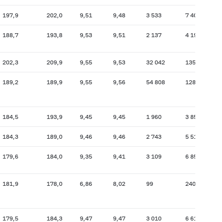
197,9
202,0
9,51
9,48
3 533
7 408
19
188,7
193,8
9,53
9,51
2 137
4 194
19
202,3
209,9
9,55
9,53
32 042
135 351
20
189,2
189,9
9,55
9,56
54 808
128 083
18
184,5
193,9
9,45
9,45
1 960
3 853
19
184,3
189,0
9,46
9,46
2 743
5 513
17
179,6
184,0
9,35
9,41
3 109
6 854
17
181,9
178,0
6,86
8,02
99
240
16
179,5
184,3
9,47
9,47
3 010
6 614
17