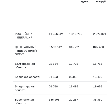
единиц
млн.руб.
РОССИЙСКАЯ
11 056 524
1 318 786
2 676 891
ФЕДЕРАЦИЯ
ЦЕНТРАЛЬНЫЙ
3 532 817
315 721
847 436
ФЕДЕРАЛЬНЫЙ
ОКРУГ
Белгородская
92 684
10 795
18 755
область
Брянская область
61 853
9 505
15 469
Владимирская
76 768
11 495
19 656
область
Воронежская
136 996
20 287
33 330
область