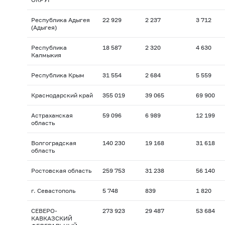
Республика Адыгея
22 929
2 237
3 712
(Адыгея)
Республика
18 587
2 320
4 630
Калмыкия
Республика Крым
31 554
2 684
5 559
Краснодарский край
355 019
39 065
69 900
Астраханская
59 096
6 989
12 199
область
Волгоградская
140 230
19 168
31 618
область
Ростовская область
259 753
31 238
56 140
г. Севастополь
5 748
839
1 820
СЕВЕРО-
273 923
29 487
53 684
КАВКАЗСКИЙ