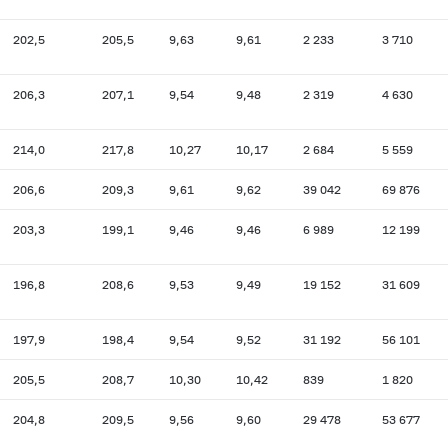
202,5
205,5
9,63
9,61
2 233
3 710
206,3
207,1
9,54
9,48
2 319
4 630
214,0
217,8
10,27
10,17
2 684
5 559
206,6
209,3
9,61
9,62
39 042
69 876
203,3
199,1
9,46
9,46
6 989
12 199
196,8
208,6
9,53
9,49
19 152
31 609
197,9
198,4
9,54
9,52
31 192
56 101
205,5
208,7
10,30
10,42
839
1 820
204,8
209,5
9,56
9,60
29 478
53 677