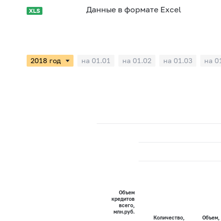
Данные в формате Excel
на 01.01
на 01.02
на 01.03
на 0
Объем
кредитов
всего,
млн.руб.
Количество,
Объем,