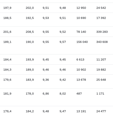
197,9
202,0
9,51
9,48
12 950
24 542
188,5
192,5
9,53
9,51
10 690
17 392
201,6
208,5
9,55
9,52
78 140
339 283
189,1
190,0
9,55
9,57
156 040
343 608
184,4
193,9
9,45
9,45
6 613
11 207
184,3
189,0
9,46
9,46
10 902
19 882
179,6
183,9
9,36
9,42
13 678
25 648
181,9
178,0
6,86
8,02
487
1 171
179,4
184,2
9,48
9,47
13 191
24 477