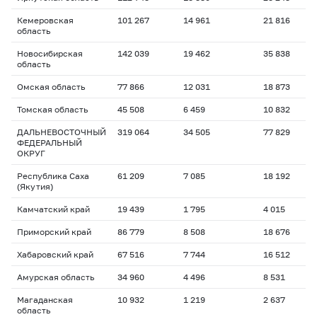
Кемеровская
101 267
14 961
21 816
область
Новосибирская
142 039
19 462
35 838
область
Омская область
77 866
12 031
18 873
Томская область
45 508
6 459
10 832
ДАЛЬНЕВОСТОЧНЫЙ
319 064
34 505
77 829
ФЕДЕРАЛЬНЫЙ
ОКРУГ
Республика Саха
61 209
7 085
18 192
(Якутия)
Камчатский край
19 439
1 795
4 015
Приморский край
86 779
8 508
18 676
Хабаровский край
67 516
7 744
16 512
Амурская область
34 960
4 496
8 531
Магаданская
10 932
1 219
2 637
область