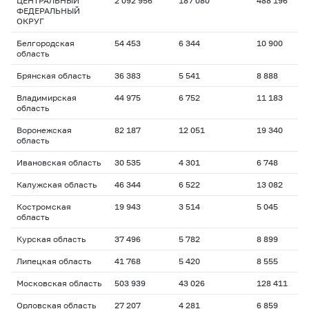
ЦЕНТРАЛЬНЫЙ
2 092 956
187 080
488 196
ФЕДЕРАЛЬНЫЙ
ОКРУГ
Белгородская
54 453
6 344
10 900
область
Брянская область
36 383
5 541
8 888
Владимирская
44 975
6 752
11 183
область
Воронежская
82 187
12 051
19 340
область
Ивановская область
30 535
4 301
6 748
Калужская область
46 344
6 522
13 082
Костромская
19 943
3 514
5 045
область
Курская область
37 496
5 782
8 899
Липецкая область
41 768
5 420
8 555
Московская область
503 939
43 026
128 411
Орловская область
27 207
4 281
6 859