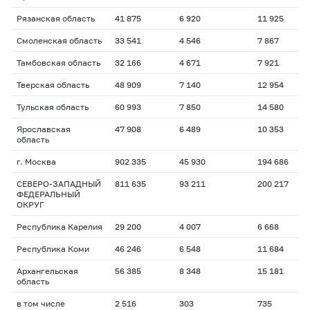
Рязанская область
41 875
6 920
11 925
Смоленская область
33 541
4 546
7 867
Тамбовская область
32 166
4 671
7 921
Тверская область
48 909
7 140
12 954
Тульская область
60 993
7 850
14 580
Ярославская
47 908
6 489
10 353
область
г. Москва
902 335
45 930
194 686
СЕВЕРО-ЗАПАДНЫЙ
811 635
93 211
200 217
ФЕДЕРАЛЬНЫЙ
ОКРУГ
Республика Карелия
29 200
4 007
6 668
Республика Коми
46 246
6 548
11 684
Архангельская
56 385
8 348
15 181
область
в том числе
2 516
303
735