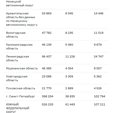
Ненецкий
автономный округ
Архангельская
53 869
8 045
14 446
область без данных
по Ненецкому
автономному округу
Вологодская
47 782
8 235
11 519
область
Калининградская
46 139
5 460
9 679
область
Ленинградская
96 437
11 226
24 747
область
Мурманская область
46 385
4 354
8 057
Новгородская
23 086
3 309
5 362
область
Псковская область
21 770
2 889
4 526
г. Санкт-Петербург
398 204
38 835
102 794
ЮЖНЫЙ
526 233
61 443
107 211
ФЕДЕРАЛЬНЫЙ
ОКРУГ