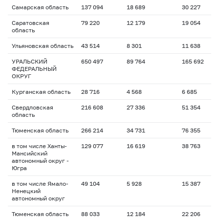
Самарская область
137 094
18 689
30 227
Саратовская
79 220
12 179
19 054
область
Ульяновская область
43 514
8 301
11 638
УРАЛЬСКИЙ
650 497
89 764
165 692
ФЕДЕРАЛЬНЫЙ
ОКРУГ
Курганская область
28 716
4 568
6 685
Свердловская
216 608
27 336
51 354
область
Тюменская область
266 214
34 731
76 355
в том числе Ханты-
129 077
16 619
38 763
Мансийский
автономный округ -
Югра
в том числе Ямало-
49 104
5 928
15 387
Ненецкий
автономный округ
Тюменская область
88 033
12 184
22 206