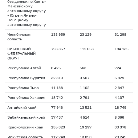
без данных по Ханты-
Мансийскому
автономному округу
- Югре и Ямало-
Ненецкому
автономному округу
Челябинская
138 959
23 129
31 298
область
СИБИРСКИЙ
798 857
112 058
184 135
ФЕДЕРАЛЬНЫЙ
ОКРУГ
Республика Алтай
6 475
563
724
Республика Бурятия
32 319
3 507
5 829
Республика Тыва
11 188
1 102
2 347
Республика Хакасия
18 742
2 791
4 137
Алтайский край
77 946
13 521
18 749
Забайкальский край
37 437
4 514
8 366
Красноярский край
135 323
19 297
33 378
Иркутская область
112 748
13 850
23 245