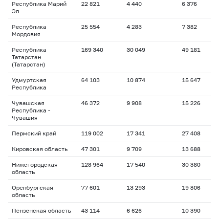
Республика Марий
22 821
4 440
6 376
Эл
Республика
25 554
4 283
7 382
Мордовия
Республика
169 340
30 049
49 181
Татарстан
(Татарстан)
Удмуртская
64 103
10 874
15 647
Республика
Чувашская
46 372
9 908
15 226
Республика -
Чувашия
Пермский край
119 002
17 341
27 408
Кировская область
47 301
9 709
13 688
Нижегородская
128 964
17 540
30 380
область
Оренбургская
77 601
13 293
19 806
область
Пензенская область
43 114
6 626
10 390