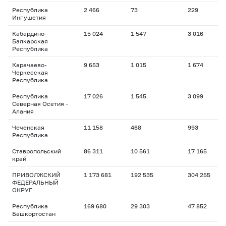
Республика
2 466
73
229
Ингушетия
Кабардино-
15 024
1 547
3 016
Балкарская
Республика
Карачаево-
9 653
1 015
1 674
Черкесская
Республика
Республика
17 026
1 545
3 099
Северная Осетия -
Алания
Чеченская
11 158
468
993
Республика
Ставропольский
86 311
10 561
17 165
край
ПРИВОЛЖСКИЙ
1 173 681
192 535
304 255
ФЕДЕРАЛЬНЫЙ
ОКРУГ
Республика
169 680
29 303
47 852
Башкортостан