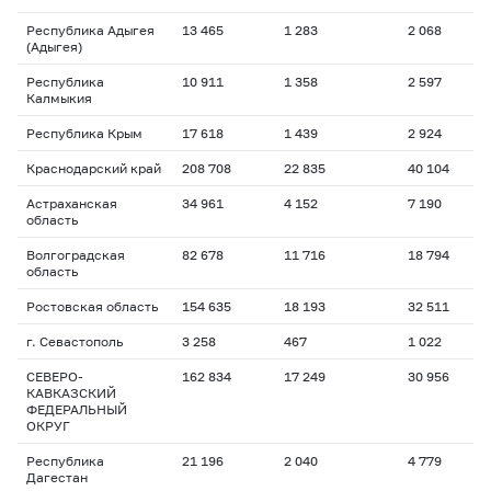
Республика Адыгея
13 465
1 283
2 068
(Адыгея)
Республика
10 911
1 358
2 597
Калмыкия
Республика Крым
17 618
1 439
2 924
Краснодарский край
208 708
22 835
40 104
Астраханская
34 961
4 152
7 190
область
Волгоградская
82 678
11 716
18 794
область
Ростовская область
154 635
18 193
32 511
г. Севастополь
3 258
467
1 022
СЕВЕРО-
162 834
17 249
30 956
КАВКАЗСКИЙ
ФЕДЕРАЛЬНЫЙ
ОКРУГ
Республика
21 196
2 040
4 779
Дагестан