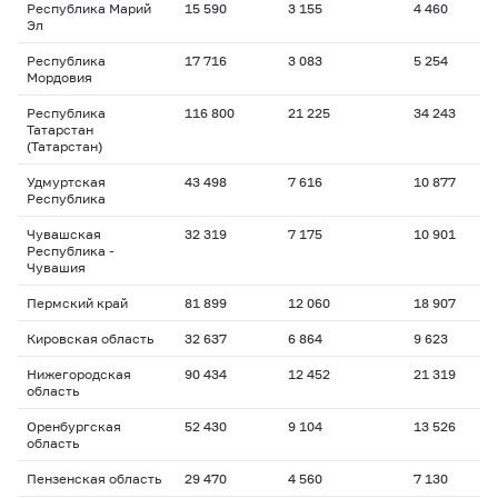
Республика Марий
15 590
3 155
4 460
Эл
Республика
17 716
3 083
5 254
Мордовия
Республика
116 800
21 225
34 243
Татарстан
(Татарстан)
Удмуртская
43 498
7 616
10 877
Республика
Чувашская
32 319
7 175
10 901
Республика -
Чувашия
Пермский край
81 899
12 060
18 907
Кировская область
32 637
6 864
9 623
Нижегородская
90 434
12 452
21 319
область
Оренбургская
52 430
9 104
13 526
область
Пензенская область
29 470
4 560
7 130