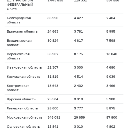
ЦЕНТРАЛЬНЫЙ
1 443 835
129 332
334 556
ФЕДЕРАЛЬНЫЙ
ОКРУГ
Белгородская
36 990
4 427
7 404
область
Брянская область
24 663
3 781
5 995
Владимирская
30 824
4 617
7 598
область
Воронежская
56 967
8 175
13 040
область
Ивановская область
21 307
3 000
4 680
Калужская область
31 819
4 514
9 039
Костромская
13 643
2 432
3 466
область
Курская область
25 564
3 918
5 988
Липецкая область
28 600
3 777
5 875
Московская область
345 091
29 659
87 800
Орловская область
18 841
3 010
4 802