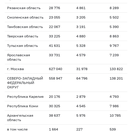
Рязанская область
28 776
4 861
8 289
Смоленская область
23 055
3 205
5 502
Тамбовская область
22 067
3 191
5 390
Тверская область
33 225
4 880
8 863
Тульская область
41 631
5 328
9 767
Ярославская
33 731
4 579
7 239
область
г. Москва
627 040
31 978
133 822
СЕВЕРО-ЗАПАДНЫЙ
558 947
64 796
138 201
ФЕДЕРАЛЬНЫЙ
ОКРУГ
Республика Карелия
20 176
2 879
4 793
Республика Коми
30 325
4 545
7 986
Архангельская
38 637
5 976
10 785
область
в том числе
1 664
227
539