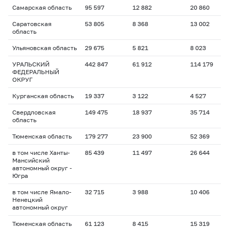
Самарская область
95 597
12 882
20 860
Саратовская
53 805
8 368
13 002
область
Ульяновская область
29 675
5 821
8 023
УРАЛЬСКИЙ
442 847
61 912
114 179
ФЕДЕРАЛЬНЫЙ
ОКРУГ
Курганская область
19 337
3 122
4 527
Свердловская
149 475
18 937
35 714
область
Тюменская область
179 277
23 900
52 369
в том числе Ханты-
85 439
11 497
26 644
Мансийский
автономный округ -
Югра
в том числе Ямало-
32 715
3 988
10 406
Ненецкий
автономный округ
Тюменская область
61 123
8 415
15 319