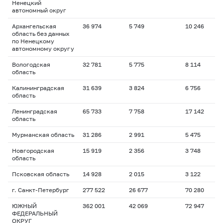
Ненецкий
автономный округ
Архангельская
36 974
5 749
10 246
область без данных
по Ненецкому
автономному округу
Вологодская
32 781
5 775
8 114
область
Калининградская
31 639
3 824
6 756
область
Ленинградская
65 733
7 758
17 142
область
Мурманская область
31 286
2 991
5 475
Новгородская
15 919
2 356
3 748
область
Псковская область
14 928
2 015
3 122
г. Санкт-Петербург
277 522
26 677
70 280
ЮЖНЫЙ
362 001
42 069
72 947
ФЕДЕРАЛЬНЫЙ
ОКРУГ