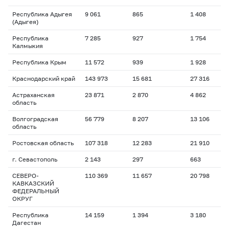
Республика Адыгея
9 061
865
1 408
(Адыгея)
Республика
7 285
927
1 754
Калмыкия
Республика Крым
11 572
939
1 928
Краснодарский край
143 973
15 681
27 316
Астраханская
23 871
2 870
4 862
область
Волгоградская
56 779
8 207
13 106
область
Ростовская область
107 318
12 283
21 910
г. Севастополь
2 143
297
663
СЕВЕРО-
110 369
11 657
20 798
КАВКАЗСКИЙ
ФЕДЕРАЛЬНЫЙ
ОКРУГ
Республика
14 159
1 394
3 180
Дагестан