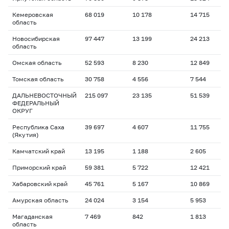
Кемеровская
68 019
10 178
14 715
область
Новосибирская
97 447
13 199
24 213
область
Омская область
52 593
8 230
12 849
Томская область
30 758
4 556
7 544
ДАЛЬНЕВОСТОЧНЫЙ
215 097
23 135
51 539
ФЕДЕРАЛЬНЫЙ
ОКРУГ
Республика Саха
39 697
4 607
11 755
(Якутия)
Камчатский край
13 195
1 188
2 605
Приморский край
59 381
5 722
12 421
Хабаровский край
45 761
5 167
10 869
Амурская область
24 024
3 154
5 953
Магаданская
7 469
842
1 813
область