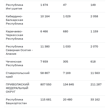
Республика
1 674
47
149
Ингушетия
Кабардино-
10 164
1 029
2 058
Балкарская
Республика
Карачаево-
6 466
680
1 159
Черкесская
Республика
Республика
11 380
1 033
2 070
Северная Осетия -
Алания
Чеченская
7 659
305
618
Республика
Ставропольский
58 867
7 169
11 563
край
ПРИВОЛЖСКИЙ
807 550
134 845
211 287
ФЕДЕРАЛЬНЫЙ
ОКРУГ
Республика
115 681
20 480
33 162
Башкортостан