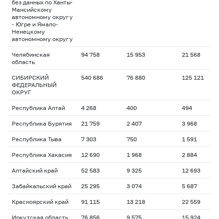
без данных по Ханты-
Мансийскому
автономному округу
- Югре и Ямало-
Ненецкому
автономному округу
Челябинская
94 758
15 953
21 568
область
СИБИРСКИЙ
540 686
76 880
125 121
ФЕДЕРАЛЬНЫЙ
ОКРУГ
Республика Алтай
4 268
400
494
Республика Бурятия
21 759
2 407
3 968
Республика Тыва
7 303
750
1 591
Республика Хакасия
12 690
1 968
2 884
Алтайский край
52 583
9 325
12 693
Забайкальский край
25 295
3 074
5 687
Красноярский край
91 115
13 218
22 559
Иркутская область
76 856
9 575
15 924