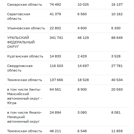
Самарская область
74 492
10 025
16 137
1
Саратовская
41 379
6 560
10 162
1
область
Ульяновская область
22 802
4 600
6 330
1
УРАЛЬСКИЙ
341 741
48 129
88 649
1
ФЕДЕРАЛЬНЫЙ
ОКРУГ
Курганская область
14 833
2 429
3 528
2
Свердловская
116 503
14 697
27 781
1
область
Тюменская область
137 666
18 528
40 534
1
в том числе Ханты-
64 561
8 900
20 593
1
Мансийский
автономный округ -
Югра
в том числе Ямало-
24 894
3 080
8 081
2
Ненецкий
автономный округ
Тюменская область
48 211
6 548
11 859
2