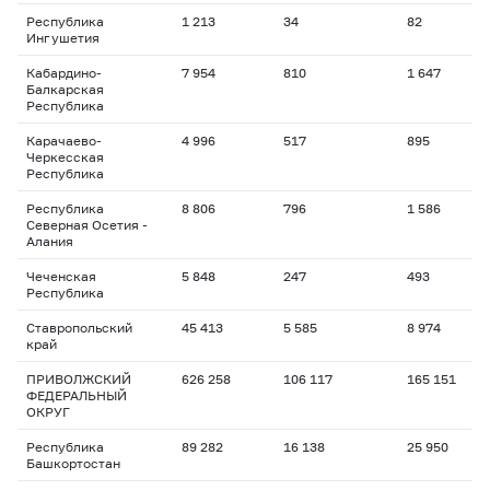
Республика
1 213
34
82
1
Ингушетия
Кабардино-
7 954
810
1 647
2
Балкарская
Республика
Карачаево-
4 996
517
895
2
Черкесская
Республика
Республика
8 806
796
1 586
1
Северная Осетия -
Алания
Чеченская
5 848
247
493
1
Республика
Ставропольский
45 413
5 585
8 974
2
край
ПРИВОЛЖСКИЙ
626 258
106 117
165 151
1
ФЕДЕРАЛЬНЫЙ
ОКРУГ
Республика
89 282
16 138
25 950
1
Башкортостан