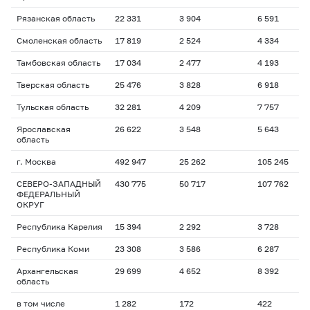
Рязанская область
22 331
3 904
6 591
1
Смоленская область
17 819
2 524
4 334
1
Тамбовская область
17 034
2 477
4 193
2
Тверская область
25 476
3 828
6 918
2
Тульская область
32 281
4 209
7 757
1
Ярославская
26 622
3 548
5 643
1
область
г. Москва
492 947
25 262
105 245
1
СЕВЕРО-ЗАПАДНЫЙ
430 775
50 717
107 762
1
ФЕДЕРАЛЬНЫЙ
ОКРУГ
Республика Карелия
15 394
2 292
3 728
1
Республика Коми
23 308
3 586
6 287
1
Архангельская
29 699
4 652
8 392
1
область
в том числе
1 282
172
422
1