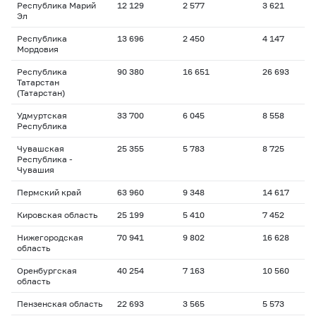
Республика Марий
12 129
2 577
3 621
1
Эл
Республика
13 696
2 450
4 147
2
Мордовия
Республика
90 380
16 651
26 693
1
Татарстан
(Татарстан)
Удмуртская
33 700
6 045
8 558
1
Республика
Чувашская
25 355
5 783
8 725
1
Республика -
Чувашия
Пермский край
63 960
9 348
14 617
1
Кировская область
25 199
5 410
7 452
1
Нижегородская
70 941
9 802
16 628
1
область
Оренбургская
40 254
7 163
10 560
1
область
Пензенская область
22 693
3 565
5 573
1