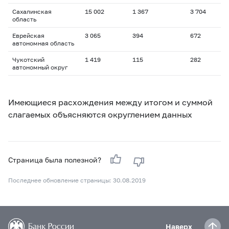
Сахалинская
15 002
1 367
3 704
1
область
Еврейская
3 065
394
672
1
автономная область
Чукотский
1 419
115
282
1
автономный округ
Имеющиеся расхождения между итогом и суммой
слагаемых объясняются округлением данных
Страница была полезной?
Последнее обновление страницы: 30.08.2019
Наверх