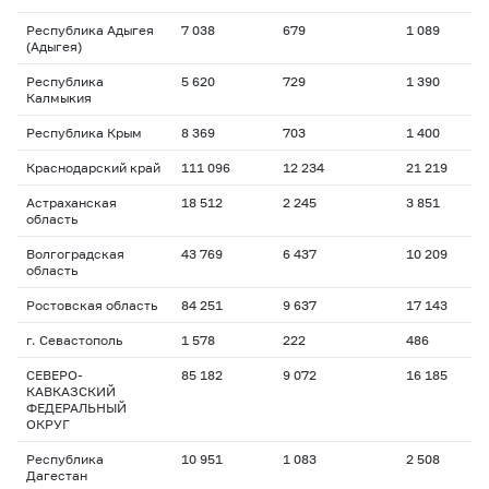
Республика Адыгея
7 038
679
1 089
2
(Адыгея)
Республика
5 620
729
1 390
2
Калмыкия
Республика Крым
8 369
703
1 400
2
Краснодарский край
111 096
12 234
21 219
2
Астраханская
18 512
2 245
3 851
2
область
Волгоградская
43 769
6 437
10 209
1
область
Ростовская область
84 251
9 637
17 143
1
г. Севастополь
1 578
222
486
2
СЕВЕРО-
85 182
9 072
16 185
2
КАВКАЗСКИЙ
ФЕДЕРАЛЬНЫЙ
ОКРУГ
Республика
10 951
1 083
2 508
2
Дагестан