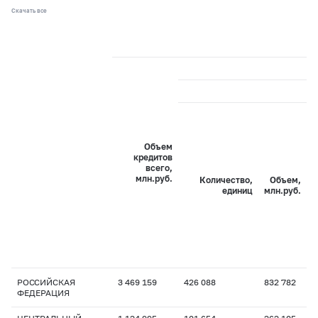
Скачать все
Объем
кредитов
всего,
млн.руб.
Количество,
Объем,
единиц
млн.руб.
РОССИЙСКАЯ
3 469 159
426 088
832 782
1
ФЕДЕРАЦИЯ