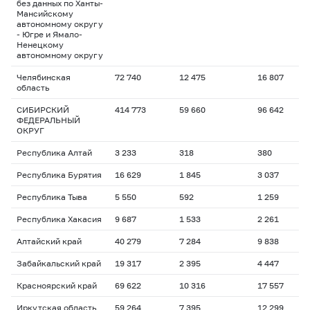
без данных по Ханты-
Мансийскому
автономному округу
- Югре и Ямало-
Ненецкому
автономному округу
Челябинская
72 740
12 475
16 807
1
область
СИБИРСКИЙ
414 773
59 660
96 642
1
ФЕДЕРАЛЬНЫЙ
ОКРУГ
Республика Алтай
3 233
318
380
1
Республика Бурятия
16 629
1 845
3 037
1
Республика Тыва
5 550
592
1 259
1
Республика Хакасия
9 687
1 533
2 261
1
Алтайский край
40 279
7 284
9 838
1
Забайкальский край
19 317
2 395
4 447
1
Красноярский край
69 622
10 316
17 557
1
Иркутская область
59 264
7 395
12 299
1