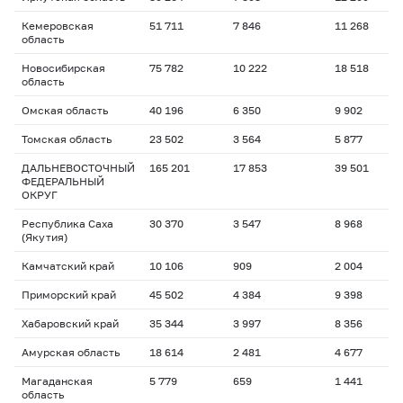
Кемеровская
51 711
7 846
11 268
1
область
Новосибирская
75 782
10 222
18 518
2
область
Омская область
40 196
6 350
9 902
1
Томская область
23 502
3 564
5 877
1
ДАЛЬНЕВОСТОЧНЫЙ
165 201
17 853
39 501
1
ФЕДЕРАЛЬНЫЙ
ОКРУГ
Республика Саха
30 370
3 547
8 968
1
(Якутия)
Камчатский край
10 106
909
2 004
1
Приморский край
45 502
4 384
9 398
1
Хабаровский край
35 344
3 997
8 356
1
Амурская область
18 614
2 481
4 677
1
Магаданская
5 779
659
1 441
1
область