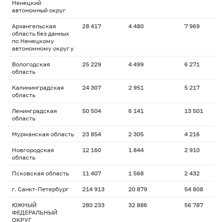
Ненецкий
автономный округ
Архангельская
28 417
4 480
7 969
1
область без данных
по Ненецкому
автономному округу
Вологодская
25 229
4 499
6 271
1
область
Калининградская
24 307
2 951
5 217
1
область
Ленинградская
50 504
6 141
13 501
1
область
Мурманская область
23 854
2 305
4 216
1
Новгородская
12 160
1 844
2 910
1
область
Псковская область
11 407
1 568
2 432
1
г. Санкт-Петербург
214 913
20 879
54 808
1
ЮЖНЫЙ
280 233
32 886
56 787
1
ФЕДЕРАЛЬНЫЙ
ОКРУГ