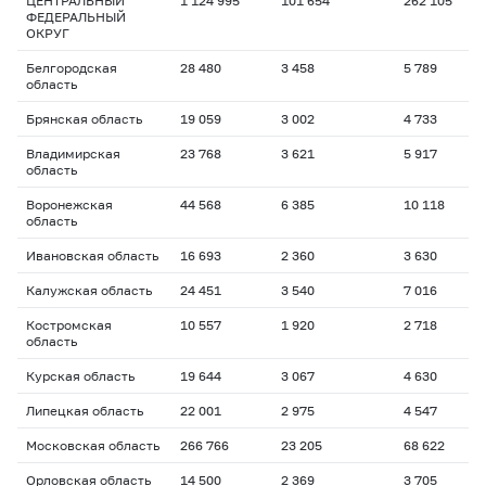
ЦЕНТРАЛЬНЫЙ
1 124 995
101 654
262 105
1
ФЕДЕРАЛЬНЫЙ
ОКРУГ
Белгородская
28 480
3 458
5 789
1
область
Брянская область
19 059
3 002
4 733
1
Владимирская
23 768
3 621
5 917
1
область
Воронежская
44 568
6 385
10 118
2
область
Ивановская область
16 693
2 360
3 630
1
Калужская область
24 451
3 540
7 016
1
Костромская
10 557
1 920
2 718
1
область
Курская область
19 644
3 067
4 630
1
Липецкая область
22 001
2 975
4 547
1
Московская область
266 766
23 205
68 622
1
Орловская область
14 500
2 369
3 705
1