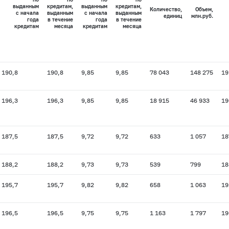
выданным
кредитам,
выданным
кредитам,
Количество,
Объем,
с начала
выданным
с начала
выданным
единиц
млн.руб.
года
в течение
года
в течение
кредитам
месяца
кредитам
месяца
190,8
190,8
9,85
9,85
78 043
148 275
19
196,3
196,3
9,85
9,85
18 915
46 933
19
187,5
187,5
9,72
9,72
633
1 057
18
188,2
188,2
9,73
9,73
539
799
18
195,7
195,7
9,82
9,82
658
1 063
19
196,5
196,5
9,75
9,75
1 163
1 797
19