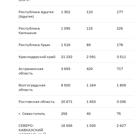
Республика Адыгея
1 352
110
177
(Адыгея)
Республика
1 095
115
225
Калмыкия
Республика Крым
1 516
89
178
Краснодарский край
21 232
2 091
3 511
Астраханская
3 693
420
717
область
Волгоградская
8 500
1 164
1 809
область
Ростовская область
20 671
1 653
3 036
г. Севастополь
256
40
75
СЕВЕРО-
16 556
1 530
2 627
КАВКАЗСКИЙ