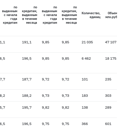
кред
по
по
по
по
выданным
кредитам,
выданным
кредитам,
Количество,
Объем,
с начала
выданным
с начала
выданным
единиц
млн.руб.
года
в течение
года
в течение
в
кредитам
месяца
кредитам
месяца
с
к
1,1
191,1
9,85
9,85
21 035
47 107
195,3
6,5
196,5
9,85
9,85
6 462
18 175
201,5
7,7
187,7
9,72
9,72
101
235
202,8
8,2
188,2
9,73
9,73
183
303
199,8
5,7
195,7
9,82
9,82
138
289
199,2
6,5
196,5
9,75
9,75
366
601
192,0