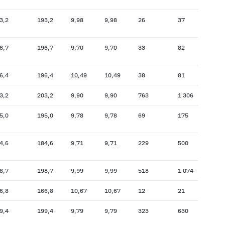
3,2
193,2
9,98
9,98
26
37
211,8
6,7
196,7
9,70
9,70
33
82
199,6
6,4
196,4
10,49
10,49
38
81
208,7
3,2
203,2
9,90
9,90
763
1 306
205,3
5,0
195,0
9,78
9,78
69
175
204,5
4,6
184,6
9,71
9,71
229
500
188,4
8,7
198,7
9,99
9,99
518
1 074
209,5
6,8
166,8
10,67
10,67
12
21
143,3
9,4
199,4
9,79
9,79
323
630
198,5