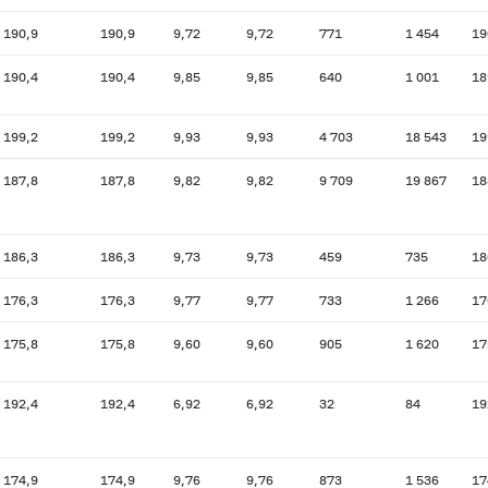
190,9
190,9
9,72
9,72
771
1 454
19
190,4
190,4
9,85
9,85
640
1 001
18
199,2
199,2
9,93
9,93
4 703
18 543
19
187,8
187,8
9,82
9,82
9 709
19 867
18
186,3
186,3
9,73
9,73
459
735
18
176,3
176,3
9,77
9,77
733
1 266
17
175,8
175,8
9,60
9,60
905
1 620
17
192,4
192,4
6,92
6,92
32
84
19
174,9
174,9
9,76
9,76
873
1 536
17