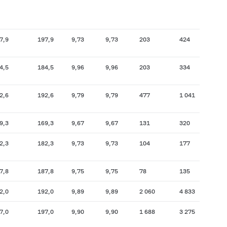
7,9
197,9
9,73
9,73
203
424
223,1
4,5
184,5
9,96
9,96
203
334
178,5
2,6
192,6
9,79
9,79
477
1 041
192,9
9,3
169,3
9,67
9,67
131
320
172,7
2,3
182,3
9,73
9,73
104
177
180,4
7,8
187,8
9,75
9,75
78
135
193,9
2,0
192,0
9,89
9,89
2 060
4 833
191,8
7,0
197,0
9,90
9,90
1 688
3 275
203,7