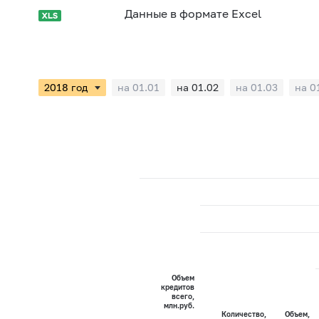
Данные в формате Excel
на 01.01
на 01.02
на 01.03
на 0
Объем
кредитов
всего,
млн.руб.
Количество,
Объем,