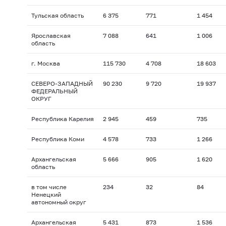
Тульская область
6 375
771
1 454
Ярославская
7 088
641
1 006
область
г. Москва
115 730
4 708
18 603
СЕВЕРО-ЗАПАДНЫЙ
90 230
9 720
19 937
ФЕДЕРАЛЬНЫЙ
ОКРУГ
Республика Карелия
2 945
459
735
Республика Коми
4 578
733
1 266
Архангельская
5 666
905
1 620
область
в том числе
234
32
84
Ненецкий
автономный округ
Архангельская
5 431
873
1 536