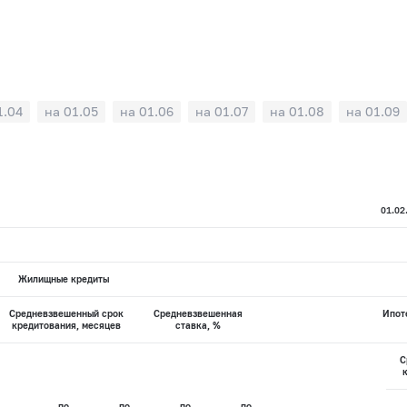
1.04
на 01.05
на 01.06
на 01.07
на 01.08
на 01.09
01.02
Жилищные кредиты
Средневзвешенный срок
Средневзвешенная
Ипот
кредитования, месяцев
ставка, %
С
по
по
по
по