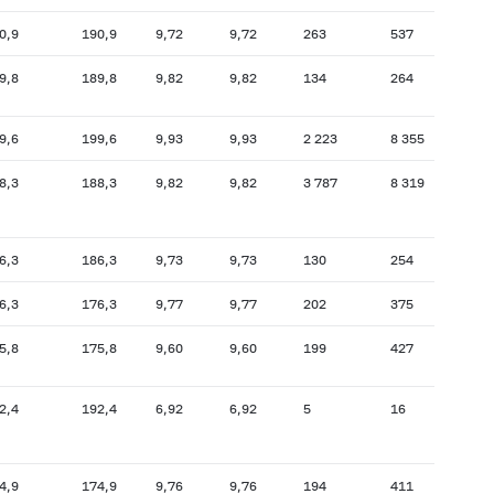
0,9
190,9
9,72
9,72
263
537
199,5
9,8
189,8
9,82
9,82
134
264
214,7
9,6
199,6
9,93
9,93
2 223
8 355
203,4
8,3
188,3
9,82
9,82
3 787
8 319
190,9
6,3
186,3
9,73
9,73
130
254
193,6
6,3
176,3
9,77
9,77
202
375
171,3
5,8
175,8
9,60
9,60
199
427
185,9
2,4
192,4
6,92
6,92
5
16
188,8
4,9
174,9
9,76
9,76
194
411
185,8