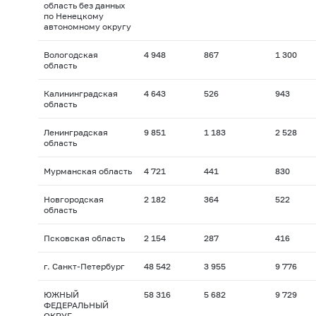
область без данных
по Ненецкому
автономному округу
Вологодская
4 948
867
1 300
область
Калининградская
4 643
526
943
область
Ленинградская
9 851
1 183
2 528
область
Мурманская область
4 721
441
830
Новгородская
2 182
364
522
область
Псковская область
2 154
287
416
г. Санкт-Петербург
48 542
3 955
9 776
ЮЖНЫЙ
58 316
5 682
9 729
ФЕДЕРАЛЬНЫЙ
ОКРУГ