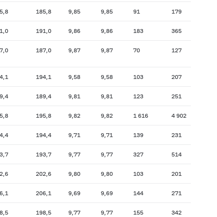
5,8
185,8
9,85
9,85
91
179
190,2
1,0
191,0
9,86
9,86
183
365
193,2
7,0
187,0
9,87
9,87
70
127
218,9
4,1
194,1
9,58
9,58
103
207
204,1
9,4
189,4
9,81
9,81
123
251
205,5
5,8
195,8
9,82
9,82
1 616
4 902
199,4
4,4
194,4
9,71
9,71
139
231
197,7
3,7
193,7
9,77
9,77
327
514
194,1
2,6
202,6
9,80
9,80
103
201
203,9
6,1
206,1
9,69
9,69
144
271
203,6
8,5
198,5
9,77
9,77
155
342
210,4