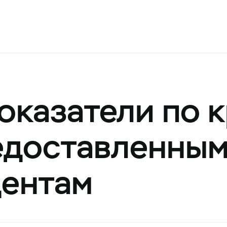
оказатели по 
редоставленны
дентам