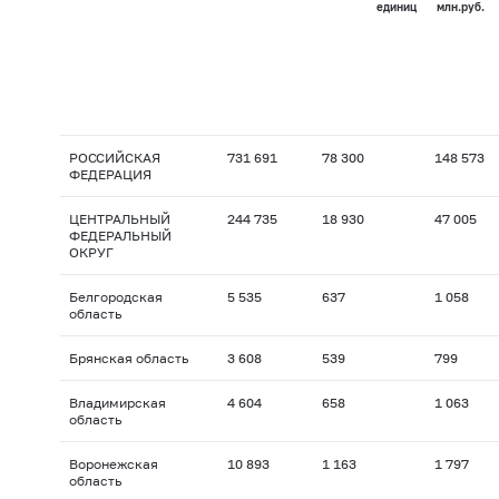
единиц
млн.руб.
РОССИЙСКАЯ
731 691
78 300
148 573
ФЕДЕРАЦИЯ
ЦЕНТРАЛЬНЫЙ
244 735
18 930
47 005
ФЕДЕРАЛЬНЫЙ
ОКРУГ
Белгородская
5 535
637
1 058
область
Брянская область
3 608
539
799
Владимирская
4 604
658
1 063
область
Воронежская
10 893
1 163
1 797
область