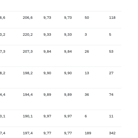
6,6
206,6
9,73
9,73
50
118
196,7
0,2
220,2
9,33
9,33
3
5
217,6
7,3
207,3
9,84
9,84
26
53
202,7
8,2
198,2
9,90
9,90
13
27
196,3
4,4
194,4
9,89
9,89
36
74
194,5
0,1
190,1
9,97
9,97
6
11
157,2
7,4
197,4
9,77
9,77
189
342
200,7