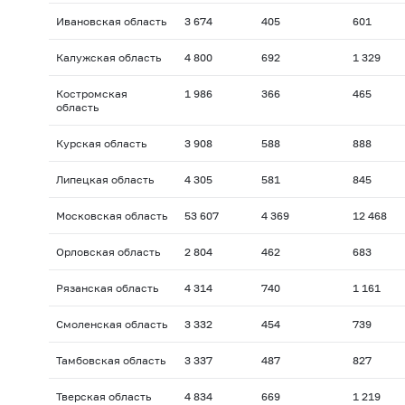
Ивановская область
3 674
405
601
Калужская область
4 800
692
1 329
Костромская
1 986
366
465
область
Курская область
3 908
588
888
Липецкая область
4 305
581
845
Московская область
53 607
4 369
12 468
Орловская область
2 804
462
683
Рязанская область
4 314
740
1 161
Смоленская область
3 332
454
739
Тамбовская область
3 337
487
827
Тверская область
4 834
669
1 219