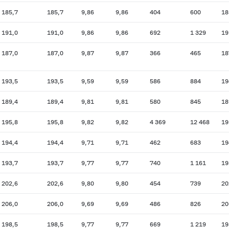
185,7
185,7
9,86
9,86
404
600
18
191,0
191,0
9,86
9,86
692
1 329
19
187,0
187,0
9,87
9,87
366
465
18
193,5
193,5
9,59
9,59
586
884
19
189,4
189,4
9,81
9,81
580
845
18
195,8
195,8
9,82
9,82
4 369
12 468
19
194,4
194,4
9,71
9,71
462
683
19
193,7
193,7
9,77
9,77
740
1 161
19
202,6
202,6
9,80
9,80
454
739
20
206,0
206,0
9,69
9,69
486
826
20
198,5
198,5
9,77
9,77
669
1 219
19