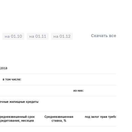
Скачать все
на 01.10
на 01.11
на 01.12
.2018
в том числе:
из них:
ечные жилищные кредиты
редневзвешенный срок
Средневзвешенная
под залог прав требования по
кредитования, месяцев
ставка, %
Сред