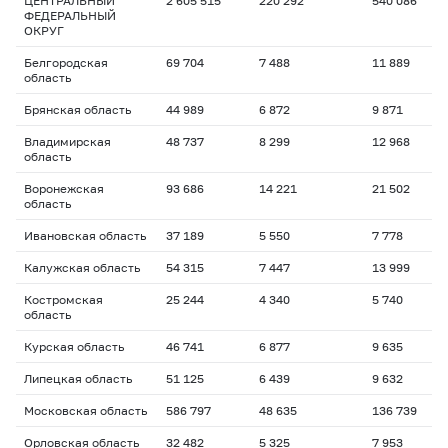
ЦЕНТРАЛЬНЫЙ
2 605 515
220 292
540 086
ФЕДЕРАЛЬНЫЙ
ОКРУГ
Белгородская
69 704
7 488
11 889
область
Брянская область
44 989
6 872
9 871
Владимирская
48 737
8 299
12 968
область
Воронежская
93 686
14 221
21 502
область
Ивановская область
37 189
5 550
7 778
Калужская область
54 315
7 447
13 999
Костромская
25 244
4 340
5 740
область
Курская область
46 741
6 877
9 635
Липецкая область
51 125
6 439
9 632
Московская область
586 797
48 635
136 739
Орловская область
32 482
5 325
7 953