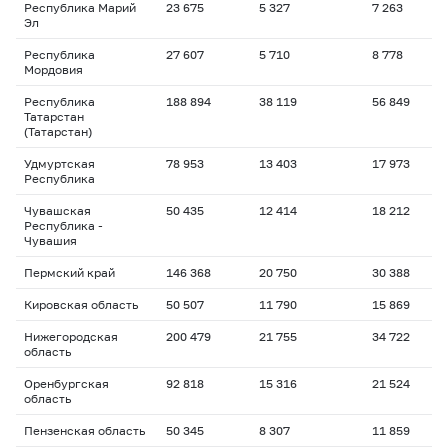
Республика Марий
23 675
5 327
7 263
Эл
Республика
27 607
5 710
8 778
Мордовия
Республика
188 894
38 119
56 849
Татарстан
(Татарстан)
Удмуртская
78 953
13 403
17 973
Республика
Чувашская
50 435
12 414
18 212
Республика -
Чувашия
Пермский край
146 368
20 750
30 388
Кировская область
50 507
11 790
15 869
Нижегородская
200 479
21 755
34 722
область
Оренбургская
92 818
15 316
21 524
область
Пензенская область
50 345
8 307
11 859