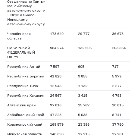
без данных по Ханты-
Мансийскому
автономному округу
- Югре и Ямало-
Ненецкому
автономному округу
Челябинская
173 640
29 777
36 673
область
СИБИРСКИЙ
984 274
132 505
203 854
ФЕДЕРАЛЬНЫЙ
ОКРУГ
Республика Алтай
7 597
605
717
Республика Бурятия
41 823
3 855
5 979
Республика Тыва
12 948
1 132
2 277
Республика Хакасия
24 567
3 415
4 793
Алтайский край
97 616
15 787
20 615
Забайкальский край
47 223
5 038
8 741
Красноярский край
169 579
23 385
37 750
Иркутская область
140 393
17 215
27 261