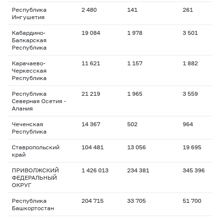
Республика
2 480
141
261
Ингушетия
Кабардино-
19 084
1 978
3 501
Балкарская
Республика
Карачаево-
11 621
1 157
1 882
Черкесская
Республика
Республика
21 219
1 965
3 559
Северная Осетия -
Алания
Чеченская
14 367
502
964
Республика
Ставропольский
104 481
13 056
19 695
край
ПРИВОЛЖСКИЙ
1 426 013
234 381
345 396
ФЕДЕРАЛЬНЫЙ
ОКРУГ
Республика
204 715
33 705
51 700
Башкортостан