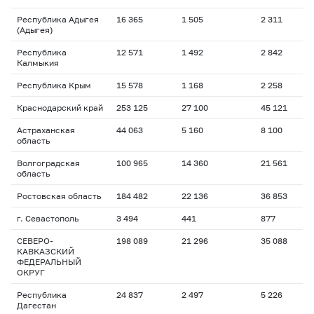
Республика Адыгея
16 365
1 505
2 311
(Адыгея)
Республика
12 571
1 492
2 842
Калмыкия
Республика Крым
15 578
1 168
2 258
Краснодарский край
253 125
27 100
45 121
Астраханская
44 063
5 160
8 100
область
Волгоградская
100 965
14 360
21 561
область
Ростовская область
184 482
22 136
36 853
г. Севастополь
3 494
441
877
СЕВЕРО-
198 089
21 296
35 088
КАВКАЗСКИЙ
ФЕДЕРАЛЬНЫЙ
ОКРУГ
Республика
24 837
2 497
5 226
Дагестан