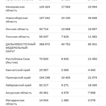
Кемеровская
125 424
17 566
23 994
область
Новосибирская
167 342
23 190
39 848
область
Омская область
93 714
13 688
19 897
Томская область
56 047
7 629
11 982
ДАЛЬНЕВОСТОЧНЫЙ
388 872
40 752
86 301
ФЕДЕРАЛЬНЫЙ
ОКРУГ
Республика Саха
73 820
8 926
21 450
(Якутия)
Камчатский край
23 957
2 066
4 443
Приморский край
104 198
10 403
21 074
Хабаровский край
82 217
9 271
18 266
Амурская область
43 461
4 479
7 998
Магаданская
14 554
1 485
3 078
область