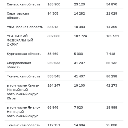
Самарская область
163 900
23 120
34 870
Саратовская
94 305
14 282
21 029
область
Ульяновская область
53 013
10 383
14 359
УРАЛЬСКИЙ
802 086
107 724
185 521
ФЕДЕРАЛЬНЫЙ
ОКРУГ
Курганская область
35 469
5 333
7 418
Свердловская
259 633
31 207
55 132
область
Тюменская область
333 345
41 407
86 298
в том числе Ханты-
154 247
19 100
42 273
Мансийский
автономный округ -
Югра
в том числе Ямало-
66 946
7 623
18 988
Ненецкий
автономный округ
Тюменская область
112 151
14 684
25 036