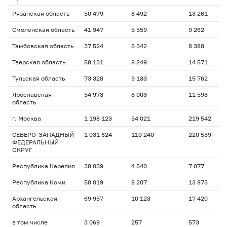
Рязанская область
50 479
8 492
13 261
Смоленская область
41 947
5 559
9 262
Тамбовская область
37 524
5 342
8 388
Тверская область
58 131
8 249
14 571
Тульская область
73 328
9 133
15 762
Ярославская
54 973
8 003
11 593
область
г. Москва
1 198 123
54 021
219 542
СЕВЕРО-ЗАПАДНЫЙ
1 031 624
110 240
220 539
ФЕДЕРАЛЬНЫЙ
ОКРУГ
Республика Карелия
38 039
4 540
7 077
Республика Коми
58 019
8 207
13 873
Архангельская
69 957
10 123
17 420
область
в том числе
3 069
257
573