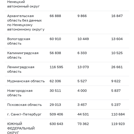
Ненецкий
автономный округ
Архангельская
66 888
9 866
16 847
область без данных
по Ненецкому
автономному округу
Вологодская
60 910
10 449
13 604
область
Калининградская
56 838
6 333
10 525
область
Ленинградская
116 595
13 073
26 661
область
Мурманская область
62 336
5 527
9 622
Новгородская
30 511
4 000
5 837
область
Псковская область
29 013
3 457
5 237
г. Санкт-Петербург
509 406
44 531
110 684
ЮЖНЫЙ
630 643
73 362
119 923
ФЕДЕРАЛЬНЫЙ
ОКРУГ