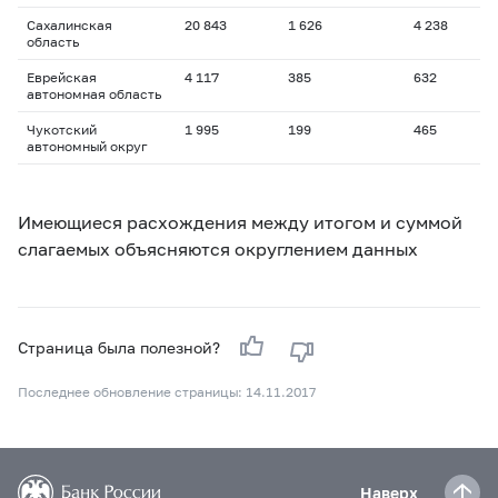
Сахалинская
20 843
1 626
4 238
1
область
Еврейская
4 117
385
632
1
автономная область
Чукотский
1 995
199
465
1
автономный округ
Имеющиеся расхождения между итогом и суммой
слагаемых объясняются округлением данных
Страница была полезной?
Последнее обновление страницы: 14.11.2017
Наверх