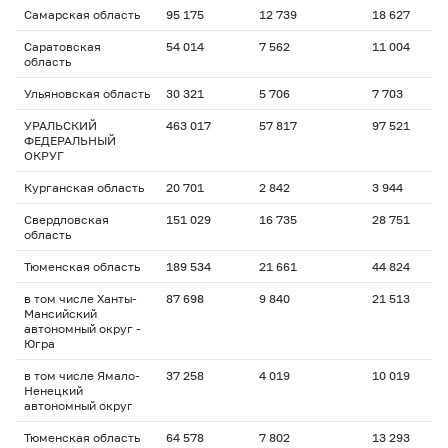
Самарская область
95 175
12 739
18 627
1
Саратовская
54 014
7 562
11 004
1
область
Ульяновская область
30 321
5 706
7 703
1
УРАЛЬСКИЙ
463 017
57 817
97 521
1
ФЕДЕРАЛЬНЫЙ
ОКРУГ
Курганская область
20 701
2 842
3 944
1
Свердловская
151 029
16 735
28 751
1
область
Тюменская область
189 534
21 661
44 824
1
в том числе Ханты-
87 698
9 840
21 513
1
Мансийский
автономный округ -
Югра
в том числе Ямало-
37 258
4 019
10 019
1
Ненецкий
автономный округ
Тюменская область
64 578
7 802
13 293
2