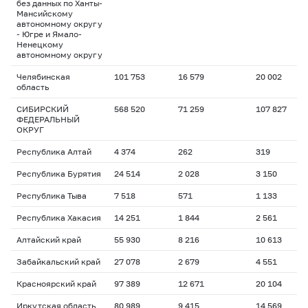
без данных по Ханты-
Мансийскому
автономному округу
- Югре и Ямало-
Ненецкому
автономному округу
Челябинская
101 753
16 579
20 002
1
область
СИБИРСКИЙ
568 520
71 259
107 827
1
ФЕДЕРАЛЬНЫЙ
ОКРУГ
Республика Алтай
4 374
262
319
1
Республика Бурятия
24 514
2 028
3 150
1
Республика Тыва
7 518
571
1 133
1
Республика Хакасия
14 251
1 844
2 561
1
Алтайский край
55 930
8 216
10 613
1
Забайкальский край
27 078
2 679
4 551
1
Красноярский край
97 389
12 671
20 104
1
Иркутская область
80 989
9 415
14 569
1