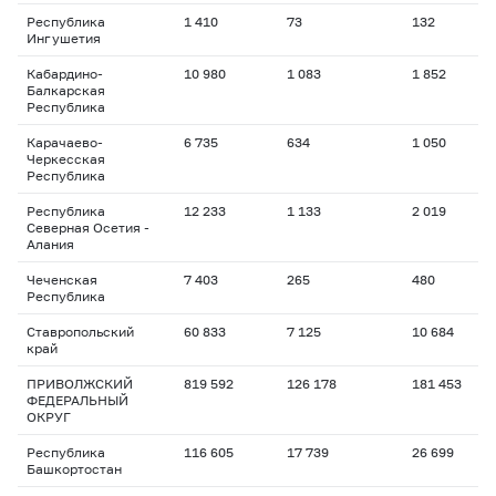
Республика
1 410
73
132
1
Ингушетия
Кабардино-
10 980
1 083
1 852
1
Балкарская
Республика
Карачаево-
6 735
634
1 050
2
Черкесская
Республика
Республика
12 233
1 133
2 019
1
Северная Осетия -
Алания
Чеченская
7 403
265
480
1
Республика
Ставропольский
60 833
7 125
10 684
1
край
ПРИВОЛЖСКИЙ
819 592
126 178
181 453
1
ФЕДЕРАЛЬНЫЙ
ОКРУГ
Республика
116 605
17 739
26 699
1
Башкортостан