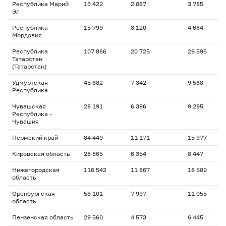
Республика Марий
13 422
2 887
3 785
1
Эл
Республика
15 799
3 120
4 664
1
Мордовия
Республика
107 866
20 725
29 595
1
Татарстан
(Татарстан)
Удмуртская
45 682
7 342
9 568
1
Республика
Чувашская
28 191
6 396
9 295
2
Республика -
Чувашия
Пермский край
84 449
11 171
15 977
1
Кировская область
28 865
6 354
8 447
1
Нижегородская
116 542
11 867
18 589
1
область
Оренбургская
53 101
7 997
11 055
1
область
Пензенская область
29 560
4 573
6 445
1