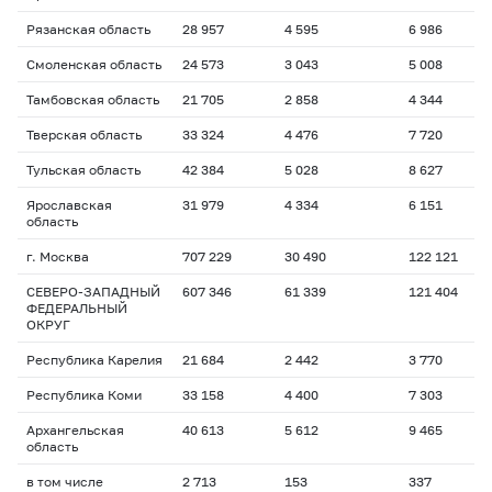
Рязанская область
28 957
4 595
6 986
1
Смоленская область
24 573
3 043
5 008
1
Тамбовская область
21 705
2 858
4 344
1
Тверская область
33 324
4 476
7 720
1
Тульская область
42 384
5 028
8 627
1
Ярославская
31 979
4 334
6 151
1
область
г. Москва
707 229
30 490
122 121
1
СЕВЕРО-ЗАПАДНЫЙ
607 346
61 339
121 404
1
ФЕДЕРАЛЬНЫЙ
ОКРУГ
Республика Карелия
21 684
2 442
3 770
1
Республика Коми
33 158
4 400
7 303
1
Архангельская
40 613
5 612
9 465
1
область
в том числе
2 713
153
337
1