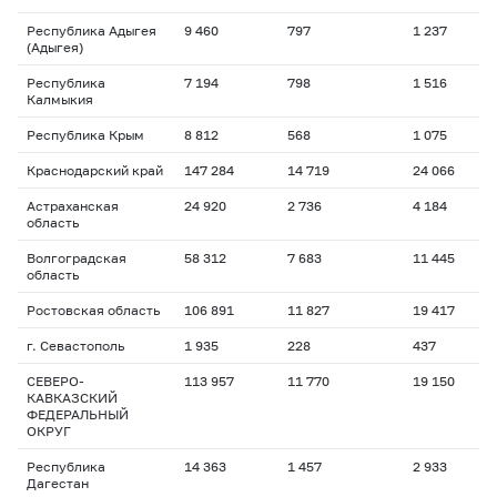
Республика Адыгея
9 460
797
1 237
1
(Адыгея)
Республика
7 194
798
1 516
2
Калмыкия
Республика Крым
8 812
568
1 075
1
Краснодарский край
147 284
14 719
24 066
1
Астраханская
24 920
2 736
4 184
1
область
Волгоградская
58 312
7 683
11 445
1
область
Ростовская область
106 891
11 827
19 417
1
г. Севастополь
1 935
228
437
1
СЕВЕРО-
113 957
11 770
19 150
1
КАВКАЗСКИЙ
ФЕДЕРАЛЬНЫЙ
ОКРУГ
Республика
14 363
1 457
2 933
1
Дагестан