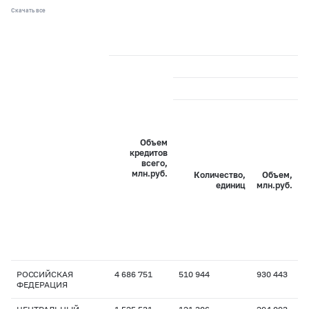
Скачать все
Объем
кредитов
всего,
млн.руб.
Количество,
Объем,
единиц
млн.руб.
РОССИЙСКАЯ
4 686 751
510 944
930 443
1
ФЕДЕРАЦИЯ