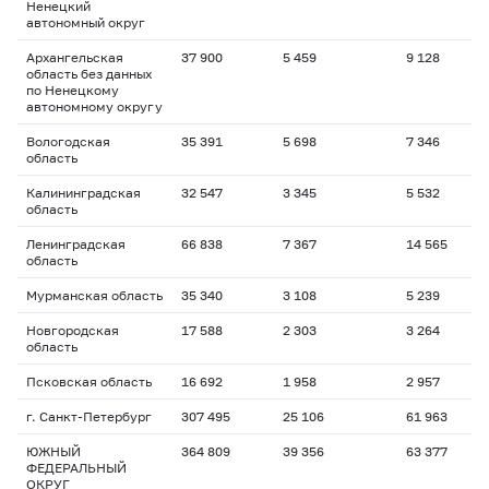
Ненецкий
автономный округ
Архангельская
37 900
5 459
9 128
1
область без данных
по Ненецкому
автономному округу
Вологодская
35 391
5 698
7 346
1
область
Калининградская
32 547
3 345
5 532
1
область
Ленинградская
66 838
7 367
14 565
1
область
Мурманская область
35 340
3 108
5 239
1
Новгородская
17 588
2 303
3 264
1
область
Псковская область
16 692
1 958
2 957
1
г. Санкт-Петербург
307 495
25 106
61 963
1
ЮЖНЫЙ
364 809
39 356
63 377
1
ФЕДЕРАЛЬНЫЙ
ОКРУГ