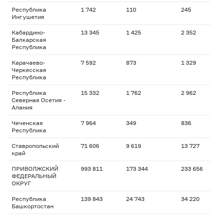
Республика
1 742
110
245
Ингушетия
Кабардино-
13 345
1 425
2 352
Балкарская
Республика
Карачаево-
7 592
873
1 329
Черкесская
Республика
Республика
15 332
1 762
2 962
Северная Осетия -
Алания
Чеченская
7 964
349
836
Республика
Ставропольский
71 606
9 619
13 727
край
ПРИВОЛЖСКИЙ
993 811
173 344
233 656
ФЕДЕРАЛЬНЫЙ
ОКРУГ
Республика
139 843
24 743
34 220
Башкортостан