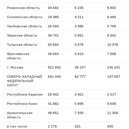
Рязанская область
34 682
6 236
8 892
Смоленская область
29 380
4 211
6 489
Тамбовская область
26 093
3 986
5 799
Тверская область
38 741
5 891
9 341
Тульская область
50 650
6 579
10 378
Ярославская
39 663
5 910
7 998
область
г. Москва
921 932
39 107
145 241
СЕВЕРО-ЗАПАДНЫЙ
691 449
82 777
147 587
ФЕДЕРАЛЬНЫЙ
ОКРУГ
Республика Карелия
26 942
3 401
5 017
Республика Коми
41 882
5 896
9 636
Архангельская
48 851
7 335
11 358
область
в том числе
2 179
201
430