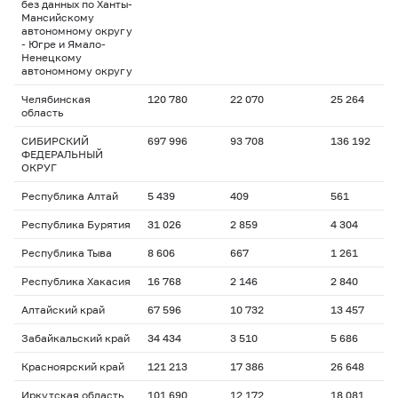
без данных по Ханты-
Мансийскому
автономному округу
- Югре и Ямало-
Ненецкому
автономному округу
Челябинская
120 780
22 070
25 264
область
СИБИРСКИЙ
697 996
93 708
136 192
ФЕДЕРАЛЬНЫЙ
ОКРУГ
Республика Алтай
5 439
409
561
Республика Бурятия
31 026
2 859
4 304
Республика Тыва
8 606
667
1 261
Республика Хакасия
16 768
2 146
2 840
Алтайский край
67 596
10 732
13 457
Забайкальский край
34 434
3 510
5 686
Красноярский край
121 213
17 386
26 648
Иркутская область
101 690
12 172
18 081