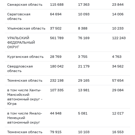
Самарская область
115 688
17 363
23 844
Саратовская
64 694
10 093
14 006
область
Ульяновская область
37 502
8 388
10 233
УРАЛЬСКИЙ
561 789
76 169
122 243
ФЕДЕРАЛЬНЫЙ
ОКРУГ
Курганская область
28 769
3 755
4 763
Свердловская
180 042
21 179
34 562
область
Тюменская область
232 198
29 165
57 654
в том числе Ханты-
107 335
13 981
29 084
Мансийский
автономный округ -
Югра
в том числе Ямало-
44 948
5 081
12 017
Ненецкий
автономный округ
Тюменская область
79 915
10 103
16 553