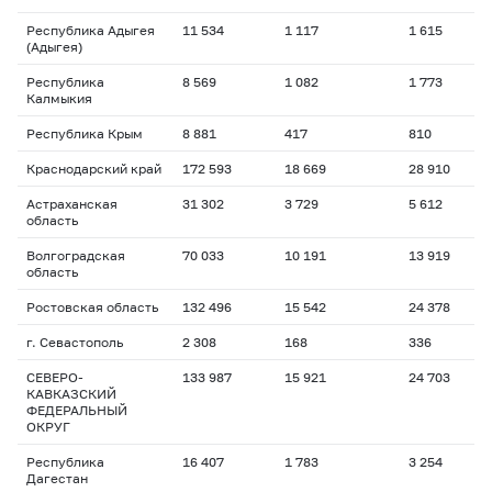
Республика Адыгея
11 534
1 117
1 615
(Адыгея)
Республика
8 569
1 082
1 773
Калмыкия
Республика Крым
8 881
417
810
Краснодарский край
172 593
18 669
28 910
Астраханская
31 302
3 729
5 612
область
Волгоградская
70 033
10 191
13 919
область
Ростовская область
132 496
15 542
24 378
г. Севастополь
2 308
168
336
СЕВЕРО-
133 987
15 921
24 703
КАВКАЗСКИЙ
ФЕДЕРАЛЬНЫЙ
ОКРУГ
Республика
16 407
1 783
3 254
Дагестан