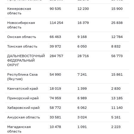
Кемеровская
90 535
12 230
15 900
область
Новосибирская
114 254
16 379
25 838
область
Омская область
66 463
9 168
12 784
Томская область
39 972
6 050
8 832
ДАЛЬНЕВОСТОЧНЫЙ
284 757
28 716
56 773
ФЕДЕРАЛЬНЫЙ
ОКРУГ
Республика Саха
54 990
7 241
15 861
(Якутия)
Камчатский край
18 019
1 399
2 830
Приморский край
74 959
6 989
13 185
Хабаровский край
58 772
6 062
11 140
Амурская область
33 581
3 024
5 161
Магаданская
10 478
1 091
2 223
область