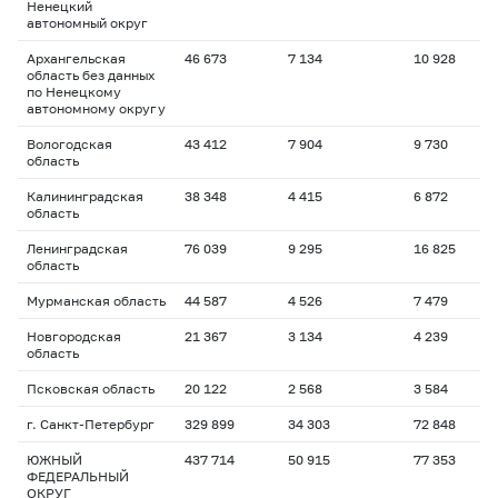
Ненецкий
автономный округ
Архангельская
46 673
7 134
10 928
область без данных
по Ненецкому
автономному округу
Вологодская
43 412
7 904
9 730
область
Калининградская
38 348
4 415
6 872
область
Ленинградская
76 039
9 295
16 825
область
Мурманская область
44 587
4 526
7 479
Новгородская
21 367
3 134
4 239
область
Псковская область
20 122
2 568
3 584
г. Санкт-Петербург
329 899
34 303
72 848
ЮЖНЫЙ
437 714
50 915
77 353
ФЕДЕРАЛЬНЫЙ
ОКРУГ