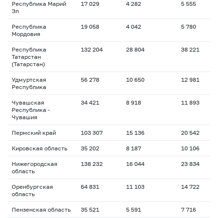
Республика Марий
17 029
4 282
5 555
Эл
Республика
19 058
4 042
5 780
Мордовия
Республика
132 204
28 804
38 221
Татарстан
(Татарстан)
Удмуртская
56 278
10 650
12 981
Республика
Чувашская
34 421
8 918
11 893
Республика -
Чувашия
Пермский край
103 307
15 136
20 542
Кировская область
35 202
8 187
10 106
Нижегородская
138 232
16 044
23 834
область
Оренбургская
64 831
11 103
14 722
область
Пензенская область
35 521
5 591
7 716