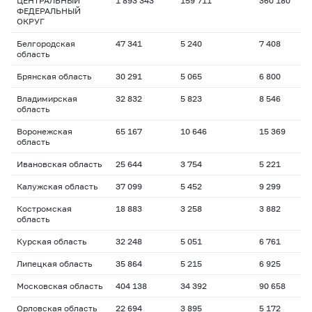
ЦЕНТРАЛЬНЫЙ
1 893 343
159 711
360 180
ФЕДЕРАЛЬНЫЙ
ОКРУГ
Белгородская
47 341
5 240
7 408
область
Брянская область
30 291
5 065
6 800
Владимирская
32 832
5 823
8 546
область
Воронежская
65 167
10 646
15 369
область
Ивановская область
25 644
3 754
5 221
Калужская область
37 099
5 452
9 299
Костромская
18 883
3 258
3 882
область
Курская область
32 248
5 051
6 761
Липецкая область
35 864
5 215
6 925
Московская область
404 138
34 392
90 658
Орловская область
22 694
3 895
5 172