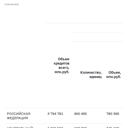
Скачать все
Объем
кредитов
всего,
млн.руб.
Количество,
Объем,
единиц
млн.руб.
РОССИЙСКАЯ
3 794 781
460 485
780 386
1
ФЕДЕРАЦИЯ