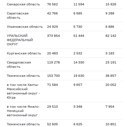
Самарская область
76 562
11 594
15 926
1
Саратовская
42 766
6 685
9 288
1
область
Ульяновская область
24 929
5 730
6 886
1
УРАЛЬСКИЙ
373 854
51 444
82 142
1
ФЕДЕРАЛЬНЫЙ
ОКРУГ
Курганская область
20 483
2 532
3 183
1
Свердловская
119 278
14 330
23 191
1
область
Тюменская область
153 700
19 630
38 857
1
в том числе Ханты-
71 584
9 657
20 052
1
Мансийский
автономный округ -
Югра
в том числе Ямало-
29 510
3 348
7 954
1
Ненецкий
автономный округ
Тюменская область
52 605
6 625
10 851
2