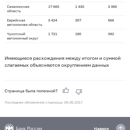
Сахалинская
17 665
1 430
3 385
1
область
Еврейская
3 424
357
566
1
автономная область
Чукотский
1 721
180
392
1
автономный округ
Имеющиеся расхождения между итогом и суммой
слагаемых объясняются округлением данных
Страница была полезной?
Последнее обновление страницы: 09.06.2017
Наверх