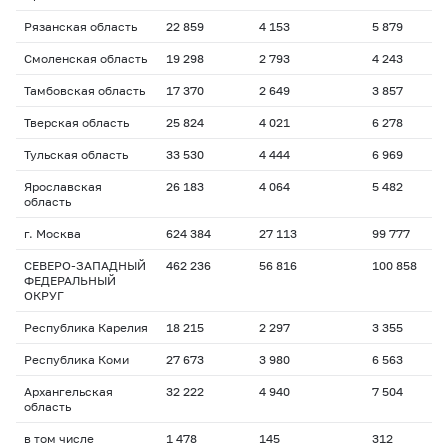
Рязанская область
22 859
4 153
5 879
1
Смоленская область
19 298
2 793
4 243
1
Тамбовская область
17 370
2 649
3 857
1
Тверская область
25 824
4 021
6 278
1
Тульская область
33 530
4 444
6 969
1
Ярославская
26 183
4 064
5 482
1
область
г. Москва
624 384
27 113
99 777
1
СЕВЕРО-ЗАПАДНЫЙ
462 236
56 816
100 858
1
ФЕДЕРАЛЬНЫЙ
ОКРУГ
Республика Карелия
18 215
2 297
3 355
1
Республика Коми
27 673
3 980
6 563
1
Архангельская
32 222
4 940
7 504
1
область
в том числе
1 478
145
312
1