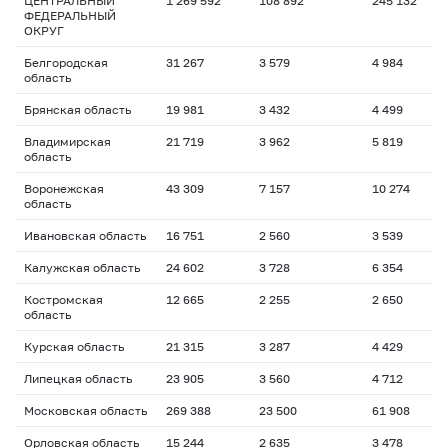
ЦЕНТРАЛЬНЫЙ
1 269 592
108 892
245 132
1
ФЕДЕРАЛЬНЫЙ
ОКРУГ
Белгородская
31 267
3 579
4 984
1
область
Брянская область
19 981
3 432
4 499
1
Владимирская
21 719
3 962
5 819
1
область
Воронежская
43 309
7 157
10 274
1
область
Ивановская область
16 751
2 560
3 539
1
Калужская область
24 602
3 728
6 354
1
Костромская
12 665
2 255
2 650
1
область
Курская область
21 315
3 287
4 429
1
Липецкая область
23 905
3 560
4 712
1
Московская область
269 388
23 500
61 908
1
Орловская область
15 244
2 635
3 478
1