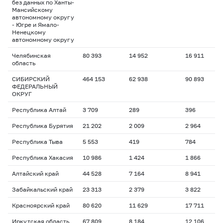
без данных по Ханты-
Мансийскому
автономному округу
- Югре и Ямало-
Ненецкому
автономному округу
Челябинская
80 393
14 952
16 911
1
область
СИБИРСКИЙ
464 153
62 938
90 893
1
ФЕДЕРАЛЬНЫЙ
ОКРУГ
Республика Алтай
3 709
289
396
1
Республика Бурятия
21 202
2 009
2 964
1
Республика Тыва
5 553
419
784
1
Республика Хакасия
10 986
1 424
1 866
1
Алтайский край
44 528
7 164
8 941
1
Забайкальский край
23 313
2 379
3 822
1
Красноярский край
80 620
11 629
17 711
1
Иркутская область
67 809
8 184
12 106
1