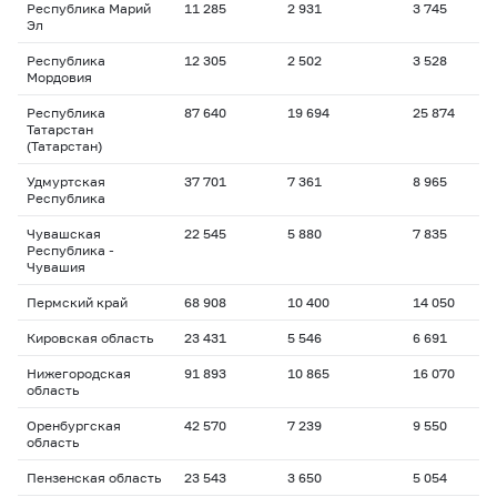
Республика Марий
11 285
2 931
3 745
1
Эл
Республика
12 305
2 502
3 528
1
Мордовия
Республика
87 640
19 694
25 874
1
Татарстан
(Татарстан)
Удмуртская
37 701
7 361
8 965
1
Республика
Чувашская
22 545
5 880
7 835
1
Республика -
Чувашия
Пермский край
68 908
10 400
14 050
1
Кировская область
23 431
5 546
6 691
1
Нижегородская
91 893
10 865
16 070
1
область
Оренбургская
42 570
7 239
9 550
1
область
Пензенская область
23 543
3 650
5 054
1