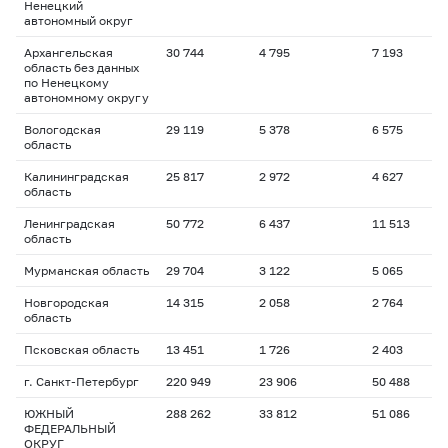
Ненецкий
автономный округ
Архангельская
30 744
4 795
7 193
1
область без данных
по Ненецкому
автономному округу
Вологодская
29 119
5 378
6 575
1
область
Калининградская
25 817
2 972
4 627
1
область
Ленинградская
50 772
6 437
11 513
1
область
Мурманская область
29 704
3 122
5 065
1
Новгородская
14 315
2 058
2 764
1
область
Псковская область
13 451
1 726
2 403
1
г. Санкт-Петербург
220 949
23 906
50 488
1
ЮЖНЫЙ
288 262
33 812
51 086
1
ФЕДЕРАЛЬНЫЙ
ОКРУГ