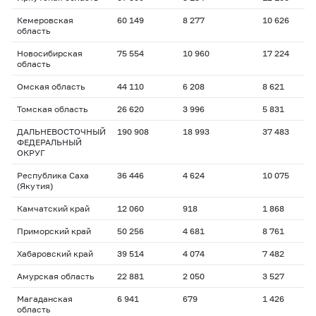
Кемеровская
60 149
8 277
10 626
1
область
Новосибирская
75 554
10 960
17 224
1
область
Омская область
44 110
6 208
8 621
1
Томская область
26 620
3 996
5 831
1
ДАЛЬНЕВОСТОЧНЫЙ
190 908
18 993
37 483
1
ФЕДЕРАЛЬНЫЙ
ОКРУГ
Республика Саха
36 446
4 624
10 075
1
(Якутия)
Камчатский край
12 060
918
1 868
1
Приморский край
50 256
4 681
8 761
1
Хабаровский край
39 514
4 074
7 482
1
Амурская область
22 881
2 050
3 527
1
Магаданская
6 941
679
1 426
1
область