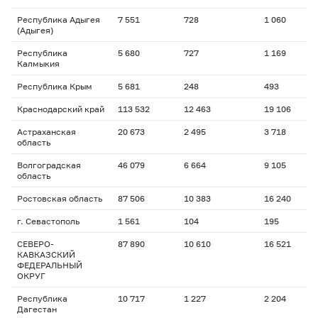
Республика Адыгея
7 551
728
1 060
1
(Адыгея)
Республика
5 680
727
1 169
1
Калмыкия
Республика Крым
5 681
248
493
1
Краснодарский край
113 532
12 463
19 106
1
Астраханская
20 673
2 495
3 718
1
область
Волгоградская
46 079
6 664
9 105
1
область
Ростовская область
87 506
10 383
16 240
1
г. Севастополь
1 561
104
195
1
СЕВЕРО-
87 890
10 610
16 521
1
КАВКАЗСКИЙ
ФЕДЕРАЛЬНЫЙ
ОКРУГ
Республика
10 717
1 227
2 204
1
Дагестан