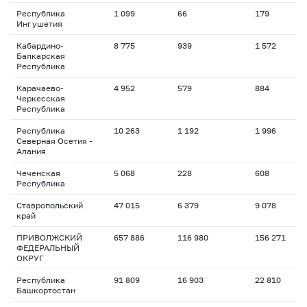
Республика
1 099
66
179
1
Ингушетия
Кабардино-
8 775
939
1 572
1
Балкарская
Республика
Карачаево-
4 952
579
884
2
Черкесская
Республика
Республика
10 263
1 192
1 996
1
Северная Осетия -
Алания
Чеченская
5 068
228
608
1
Республика
Ставропольский
47 015
6 379
9 078
1
край
ПРИВОЛЖСКИЙ
657 886
116 980
156 271
1
ФЕДЕРАЛЬНЫЙ
ОКРУГ
Республика
91 809
16 903
22 810
1
Башкортостан