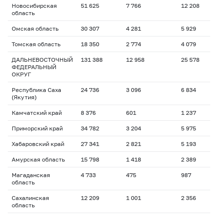
Новосибирская
51 625
7 766
12 208
1
область
Омская область
30 307
4 281
5 929
1
Томская область
18 350
2 774
4 079
1
ДАЛЬНЕВОСТОЧНЫЙ
131 388
12 958
25 578
1
ФЕДЕРАЛЬНЫЙ
ОКРУГ
Республика Саха
24 736
3 096
6 834
1
(Якутия)
Камчатский край
8 376
601
1 237
1
Приморский край
34 782
3 204
5 975
1
Хабаровский край
27 341
2 821
5 193
1
Амурская область
15 798
1 418
2 389
1
Магаданская
4 733
475
987
1
область
Сахалинская
12 209
1 001
2 356
1
область