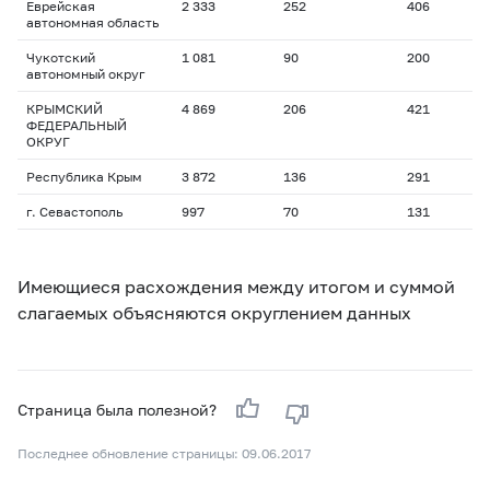
Еврейская
2 333
252
406
1
автономная область
Чукотский
1 081
90
200
1
автономный округ
КРЫМСКИЙ
4 869
206
421
1
ФЕДЕРАЛЬНЫЙ
ОКРУГ
Республика Крым
3 872
136
291
1
г. Севастополь
997
70
131
1
Имеющиеся расхождения между итогом и суммой
слагаемых объясняются округлением данных
Страница была полезной?
Последнее обновление страницы: 09.06.2017