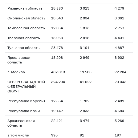
Рязанская область
15 880
3 013
4 279
1
Смоленская область
13 543
2 034
3 061
1
Тамбовская область
12 064
1 873
2 757
1
Тверская область
18 063
2 818
4 431
1
Тульская область
23 478
3 101
4 887
1
Ярославская
18 208
2 949
3 902
1
область
г. Москва
432 013
19 506
72 204
1
СЕВЕРО-ЗАПАДНЫЙ
324 204
41 022
73 043
1
ФЕДЕРАЛЬНЫЙ
ОКРУГ
Республика Карелия
12 854
1 702
2 489
1
Республика Коми
19 147
2 833
4 684
1
Архангельская
22 421
3 474
5 266
1
область
в том числе
995
91
197
1