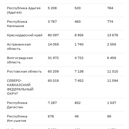
Республика Адыгея
5 208
533
784
1
(Адыгея)
Республика
3 767
483
774
1
Калмыкия
Краснодарский край
80 097
8 956
13 678
1
Астраханская
14 059
1 740
2 559
1
область
Волгоградская
31 972
4 722
6 459
1
область
Ростовская область
60 209
7 138
11 010
1
СЕВЕРО-
60 019
7 452
11 594
1
КАВКАЗСКИЙ
ФЕДЕРАЛЬНЫЙ
ОКРУГ
Республика
7 287
852
1 537
1
Дагестан
Республика
678
49
99
1
Ингушетия