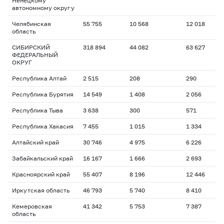
Ненецкому
автономному округу
Челябинская
55 755
10 568
12 018
1
область
СИБИРСКИЙ
318 894
44 082
63 627
1
ФЕДЕРАЛЬНЫЙ
ОКРУГ
Республика Алтай
2 515
208
290
1
Республика Бурятия
14 549
1 408
2 056
1
Республика Тыва
3 638
300
571
1
Республика Хакасия
7 455
1 015
1 334
1
Алтайский край
30 746
4 975
6 226
1
Забайкальский край
16 167
1 666
2 693
1
Красноярский край
55 407
8 196
12 446
1
Иркутская область
46 793
5 740
8 410
1
Кемеровская
41 342
5 753
7 387
1
область