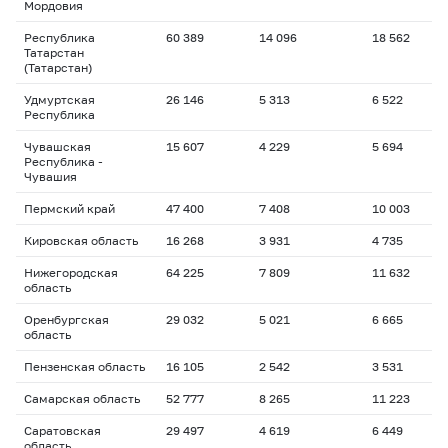
Мордовия
Республика
60 389
14 096
18 562
1
Татарстан
(Татарстан)
Удмуртская
26 146
5 313
6 522
1
Республика
Чувашская
15 607
4 229
5 694
1
Республика -
Чувашия
Пермский край
47 400
7 408
10 003
1
Кировская область
16 268
3 931
4 735
1
Нижегородская
64 225
7 809
11 632
1
область
Оренбургская
29 032
5 021
6 665
1
область
Пензенская область
16 105
2 542
3 531
1
Самарская область
52 777
8 265
11 223
1
Саратовская
29 497
4 619
6 449
1
область