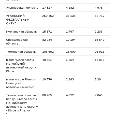
Ульяновская область
17 327
4 182
4 975
1
УРАЛЬСКИЙ
259 462
36 138
57 717
1
ФЕДЕРАЛЬНЫЙ
ОКРУГ
Курганская область
15 371
1 767
2 233
1
Свердловская
82 734
10 194
16 549
1
область
Тюменская область
105 602
13 609
26 918
1
в том числе Ханты-
49 591
6 754
14 068
1
Мансийский
автономный округ -
Югра
в том числе Ямало-
19 776
2 183
5 204
1
Ненецкий
автономный округ
Тюменская область
36 235
4 672
7 646
2
без данных по Ханты-
Мансийскому
автономному округу
- Югре и Ямало-