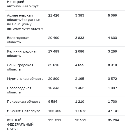
Ненецкий
автономный округ
Архангельская
21 426
3 383
5 069
1
область без данных
по Ненецкому
автономному округу
Вологодская
20 490
3 833
4 633
1
область
Калининградская
17 489
2 086
3 259
1
область
Ленинградская
35 616
4 655
8 310
1
область
Мурманская область
20 800
2 195
3 572
1
Новгородская
10 343
1 462
1 997
1
область
Псковская область
9 584
1 210
1 730
1
г. Санкт-Петербург
155 459
17 572
37 101
1
ЮЖНЫЙ
195 311
23 572
35 264
1
ФЕДЕРАЛЬНЫЙ
ОКРУГ