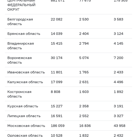
ЦЕНТРАЛЬНЫЙ
881 071
77 673
175 303
1
ФЕДЕРАЛЬНЫЙ
ОКРУГ
Белгородская
22 082
2 530
3 583
1
область
Брянская область
14 039
2 404
3 124
1
Владимирская
15 415
2 794
4 145
1
область
Воронежская
30 174
5 074
7 200
1
область
Ивановская область
11 801
1 765
2 433
1
Калужская область
17 099
2 631
4 496
1
Костромская
8 808
1 603
1 892
1
область
Курская область
15 227
2 358
3 191
1
Липецкая область
16 591
2 552
3 327
1
Московская область
186 059
16 836
43 958
1
Орловская область
10 528
1 832
2 432
1