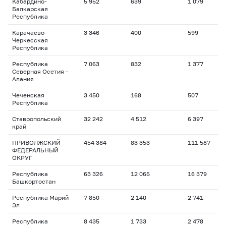
Кабардино-
5 952
639
1 079
1
Балкарская
Республика
Карачаево-
3 346
400
599
2
Черкесская
Республика
Республика
7 063
832
1 377
1
Северная Осетия -
Алания
Чеченская
3 450
168
507
1
Республика
Ставропольский
32 242
4 512
6 397
1
край
ПРИВОЛЖСКИЙ
454 384
83 353
111 587
1
ФЕДЕРАЛЬНЫЙ
ОКРУГ
Республика
63 326
12 065
16 379
1
Башкортостан
Республика Марий
7 850
2 140
2 741
1
Эл
Республика
8 435
1 733
2 478
1