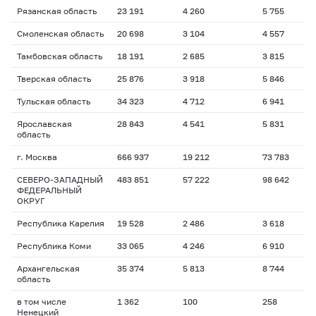
Рязанская область
23 191
4 260
5 755
1
Смоленская область
20 698
3 104
4 557
1
Тамбовская область
18 191
2 685
3 815
1
Тверская область
25 876
3 918
5 846
1
Тульская область
34 323
4 712
6 941
1
Ярославская
28 843
4 541
5 831
1
область
г. Москва
666 937
19 212
73 783
1
СЕВЕРО-ЗАПАДНЫЙ
483 851
57 222
98 642
1
ФЕДЕРАЛЬНЫЙ
ОКРУГ
Республика Карелия
19 528
2 486
3 618
1
Республика Коми
33 065
4 246
6 910
1
Архангельская
35 374
5 813
8 744
1
область
в том числе
1 362
100
258
1
Ненецкий