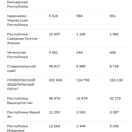
Балкарская
Республика
Карачаево-
5 516
584
941
1
Черкесская
Республика
Республика
10 357
1 186
1 992
1
Северная Осетия -
Алания
Чеченская
4 061
244
436
1
Республика
Ставропольский
49 817
6 989
9 718
1
край
ПРИВОЛЖСКИЙ
691 693
118 795
153 130
1
ФЕДЕРАЛЬНЫЙ
ОКРУГ
Республика
96 470
15 879
20 170
1
Башкортостан
Республика Марий
11 253
2 593
3 287
1
Эл
Республика
12 063
2 444
3 206
1
Мордовия