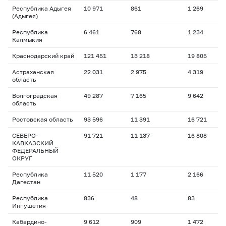
Республика Адыгея
10 971
861
1 269
1
(Адыгея)
Республика
6 461
768
1 234
1
Калмыкия
Краснодарский край
121 451
13 218
19 805
1
Астраханская
22 031
2 975
4 319
1
область
Волгоградская
49 287
7 165
9 642
1
область
Ростовская область
93 596
11 391
16 721
1
СЕВЕРО-
91 721
11 137
16 808
1
КАВКАЗСКИЙ
ФЕДЕРАЛЬНЫЙ
ОКРУГ
Республика
11 520
1 177
2 166
1
Дагестан
Республика
836
48
83
1
Ингушетия
Кабардино-
9 612
909
1 472
1