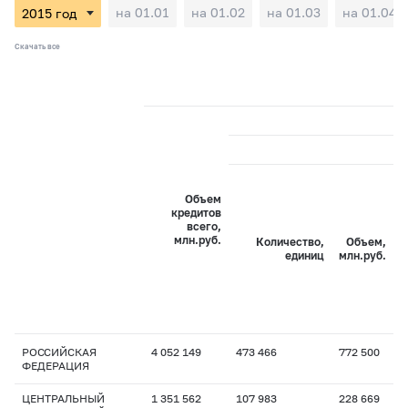
на 01.01
на 01.02
на 01.03
на 01.04
Скачать все
Объем
кредитов
всего,
млн.руб.
Количество,
Объем,
единиц
млн.руб.
РОССИЙСКАЯ
4 052 149
473 466
772 500
1
ФЕДЕРАЦИЯ
ЦЕНТРАЛЬНЫЙ
1 351 562
107 983
228 669
1