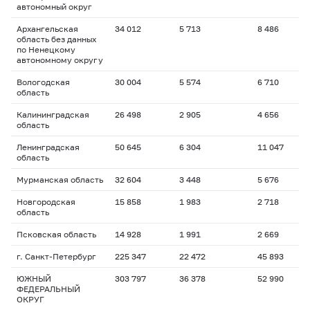
автономный округ
Архангельская
34 012
5 713
8 486
1
область без данных
по Ненецкому
автономному округу
Вологодская
30 004
5 574
6 710
1
область
Калининградская
26 498
2 905
4 656
1
область
Ленинградская
50 645
6 304
11 047
1
область
Мурманская область
32 604
3 448
5 676
1
Новгородская
15 858
1 983
2 718
1
область
Псковская область
14 928
1 991
2 669
1
г. Санкт-Петербург
225 347
22 472
45 893
1
ЮЖНЫЙ
303 797
36 378
52 990
1
ФЕДЕРАЛЬНЫЙ
ОКРУГ