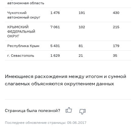
автономная область
Чукотский
1 476
191
430
1
автономный округ
КРЫМСКИЙ
7 061
102
215
1
ФЕДЕРАЛЬНЫЙ
ОКРУГ
Республика Крым
5 431
81
179
1
г. Севастополь
1 629
21
35
1
Имеющиеся расхождения между итогом и суммой
слагаемых объясняются округлением данных
Страница была полезной?
Последнее обновление страницы: 09.06.2017