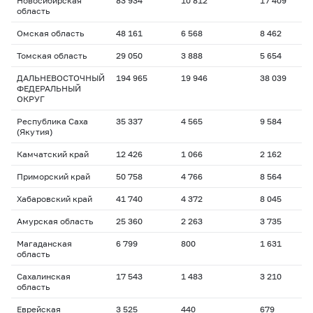
Новосибирская
83 934
10 812
17 409
1
область
Омская область
48 161
6 568
8 462
1
Томская область
29 050
3 888
5 654
1
ДАЛЬНЕВОСТОЧНЫЙ
194 965
19 946
38 039
1
ФЕДЕРАЛЬНЫЙ
ОКРУГ
Республика Саха
35 337
4 565
9 584
1
(Якутия)
Камчатский край
12 426
1 066
2 162
1
Приморский край
50 758
4 766
8 564
1
Хабаровский край
41 740
4 372
8 045
1
Амурская область
25 360
2 263
3 735
1
Магаданская
6 799
800
1 631
1
область
Сахалинская
17 543
1 483
3 210
1
область
Еврейская
3 525
440
679
1