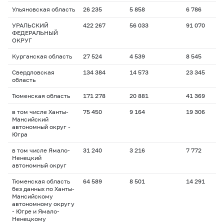
Ульяновская область
26 235
5 858
6 786
1
УРАЛЬСКИЙ
422 267
56 033
91 070
1
ФЕДЕРАЛЬНЫЙ
ОКРУГ
Курганская область
27 524
4 539
8 545
1
Свердловская
134 384
14 573
23 345
1
область
Тюменская область
171 278
20 881
41 369
1
в том числе Ханты-
75 450
9 164
19 306
1
Мансийский
автономный округ -
Югра
в том числе Ямало-
31 240
3 216
7 772
1
Ненецкий
автономный округ
Тюменская область
64 589
8 501
14 291
1
без данных по Ханты-
Мансийскому
автономному округу
- Югре и Ямало-
Ненецкому