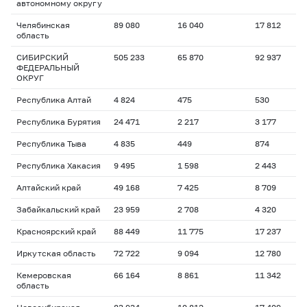
автономному округу
Челябинская
89 080
16 040
17 812
1
область
СИБИРСКИЙ
505 233
65 870
92 937
1
ФЕДЕРАЛЬНЫЙ
ОКРУГ
Республика Алтай
4 824
475
530
1
Республика Бурятия
24 471
2 217
3 177
1
Республика Тыва
4 835
449
874
1
Республика Хакасия
9 495
1 598
2 443
1
Алтайский край
49 168
7 425
8 709
1
Забайкальский край
23 959
2 708
4 320
1
Красноярский край
88 449
11 775
17 237
1
Иркутская область
72 722
9 094
12 780
1
Кемеровская
66 164
8 861
11 342
1
область