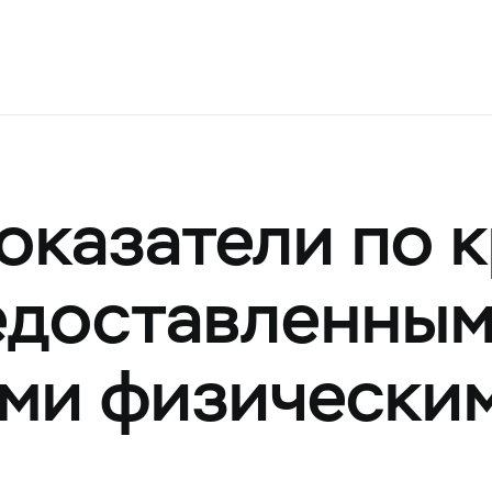
оказатели по 
редоставленны
ми физически