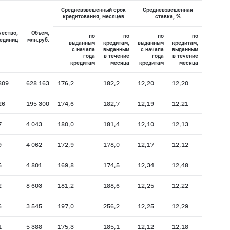
Средневзвешенный срок
Средневзвешенная
кредитования, месяцев
ставка, %
чество,
Объем,
по
по
по
по
единиц
млн.руб.
выданным
кредитам,
выданным
кредитам,
с начала
выданным
с начала
выданным
года
в течение
года
в течение
кредитам
месяца
кредитам
месяца
809
628 163
176,2
182,2
12,20
12,20
26
195 300
174,6
182,7
12,19
12,21
7
4 043
180,0
181,4
12,10
12,13
9
4 062
172,9
178,0
12,17
12,12
5
4 801
169,8
174,5
12,34
12,48
2
8 603
181,2
188,6
12,25
12,22
6
3 545
197,0
256,2
12,25
12,29
1
5 388
175,3
185,1
12,12
12,18