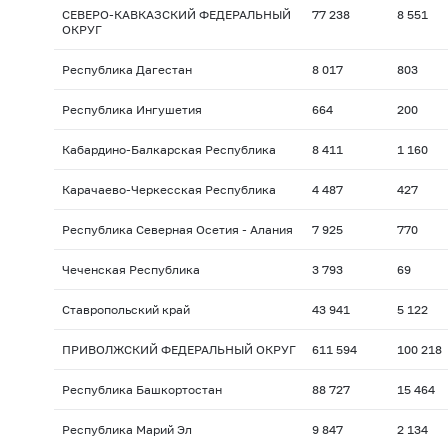
СЕВЕРО-КАВКАЗСКИЙ ФЕДЕРАЛЬНЫЙ
77 238
8 551
ОКРУГ
Республика Дагестан
8 017
803
Республика Ингушетия
664
200
Кабардино-Балкарская Республика
8 411
1 160
Карачаево-Черкесская Республика
4 487
427
Республика Северная Осетия - Алания
7 925
770
Чеченская Республика
3 793
69
Ставропольский край
43 941
5 122
ПРИВОЛЖСКИЙ ФЕДЕРАЛЬНЫЙ ОКРУГ
611 594
100 218
Республика Башкортостан
88 727
15 464
Республика Марий Эл
9 847
2 134