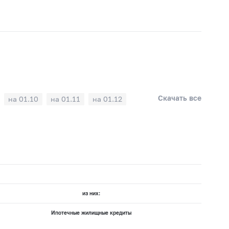
Скачать все
на 01.10
на 01.11
на 01.12
из них:
Ипотечные жилищные кредиты