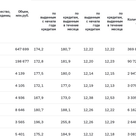
ество,
Объем,
по
по
по
по
единиц
млн.руб.
выданным
кредитам,
выданным
кредитам,
Коли
с начала
выданным
с начала
выданным
года
в течение
года
в течение
кредитам
месяца
кредитам
месяца
647 699
174,2
180,7
12,22
12,22
369 
198 677
172,8
181,9
12,20
12,23
90 7
4 139
177,5
180,0
12,14
12,15
2 94
4 105
172,1
177,0
12,19
12,13
3 07
4 936
167,9
173,0
12,38
12,53
3 33
8 646
180,7
188,1
12,26
12,22
6 16
3 565
196,3
255,8
12,26
12,29
2 64
5 401
175,2
184,9
12,12
12,18
3 08