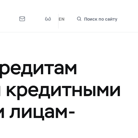
EN
Поиск по сайту
кредитам
м кредитными
м лицам-