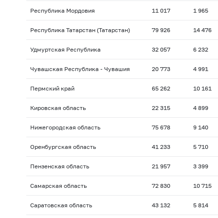
Республика Мордовия
11 017
1 965
Республика Татарстан (Татарстан)
79 926
14 476
Удмуртская Республика
32 057
6 232
Чувашская Республика - Чувашия
20 773
4 991
Пермский край
65 262
10 161
Кировская область
22 315
4 899
Нижегородская область
75 678
9 140
Оренбургская область
41 233
5 710
Пензенская область
21 957
3 399
Самарская область
72 830
10 715
Саратовская область
43 132
5 814