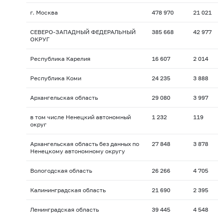
г. Москва
478 970
21 021
СЕВЕРО-ЗАПАДНЫЙ ФЕДЕРАЛЬНЫЙ
385 668
42 977
ОКРУГ
Республика Карелия
16 607
2 014
Республика Коми
24 235
3 888
Архангельская область
29 080
3 997
в том числе Ненецкий автономный
1 232
119
округ
Архангельская область без данных по
27 848
3 878
Ненецкому автономному округу
Вологодская область
26 266
4 705
Калининградская область
21 690
2 395
Ленинградская область
39 445
4 548