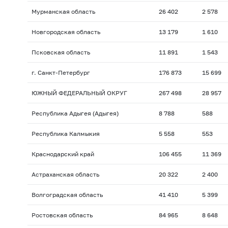
Мурманская область
26 402
2 578
Новгородская область
13 179
1 610
Псковская область
11 891
1 543
г. Санкт-Петербург
176 873
15 699
ЮЖНЫЙ ФЕДЕРАЛЬНЫЙ ОКРУГ
267 498
28 957
Республика Адыгея (Адыгея)
8 788
588
Республика Калмыкия
5 558
553
Краснодарский край
106 455
11 369
Астраханская область
20 322
2 400
Волгоградская область
41 410
5 399
Ростовская область
84 965
8 648