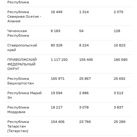
Республика
Республика
16 449
1 314
2 073
1
Северная Осетия -
Алания
Чеченская
6 183
54
128
1
Республика
Ставропольский
80 328
8 224
10 823
1
край
ПРИВОЛЖСКИЙ
1 117 150
155 445
180 580
1
ФЕДЕРАЛЬНЫЙ
ОКРУГ
Республика
165 971
25 867
25 692
1
Башкортостан
Республика Марий
19 594
2 886
3 513
1
Эл
Республика
19 217
3 078
3 837
1
Мордовия
Республика
154 406
23 766
25 289
1
Татарстан
(Татарстан)