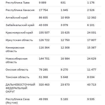
Республика Тыва
9 889
631
1 176
2
Республика Хакасия
17 754
1 945
2 526
1
Алтайский край
86 655
10 959
12 392
1
Забайкальский край
43 039
3 979
6 101
1
Красноярский край
155 507
15 625
24 031
1
Иркутская область
126 722
12 750
17 807
1
Кемеровская
116 364
12 308
15 387
1
область
Новосибирская
144 701
16 984
24 629
1
область
Омская область
79 285
9 270
11 477
1
Томская область
51 368
5 648
8 034
1
ДАЛЬНЕВОСТОЧНЫЙ
320 463
23 673
43 713
1
ФЕДЕРАЛЬНЫЙ
ОКРУГ
Республика Саха
49 099
5 165
9 535
1
(Якутия)