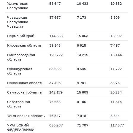
Удмуртская
58 647
10 433
10 552
1
Республика
Чувашская
37 667
7 173
8 809
1
Республика -
Чувашия
Пермский край
114 538
15 063
18 907
1
Кировская область
39 846
6 915
7 497
1
Нижегородская
120 722
13 215
18 144
1
область
Оренбургская
83 683
9 545
11 722
1
область
Пензенская область
37 495
4 791
5 976
1
Самарская область
142 179
15 609
20 284
1
Саратовская
76 638
9 186
11 514
1
область
Ульяновская область
46 547
7 918
8 844
1
УРАЛЬСКИЙ
680 207
71 707
117 677
1
ФЕДЕРАЛЬНЫЙ