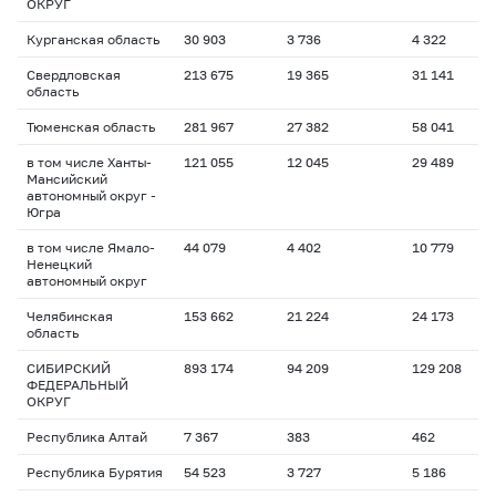
ОКРУГ
Курганская область
30 903
3 736
4 322
2
Свердловская
213 675
19 365
31 141
1
область
Тюменская область
281 967
27 382
58 041
2
в том числе Ханты-
121 055
12 045
29 489
2
Мансийский
автономный округ -
Югра
в том числе Ямало-
44 079
4 402
10 779
2
Ненецкий
автономный округ
Челябинская
153 662
21 224
24 173
1
область
СИБИРСКИЙ
893 174
94 209
129 208
1
ФЕДЕРАЛЬНЫЙ
ОКРУГ
Республика Алтай
7 367
383
462
1
Республика Бурятия
54 523
3 727
5 186
1