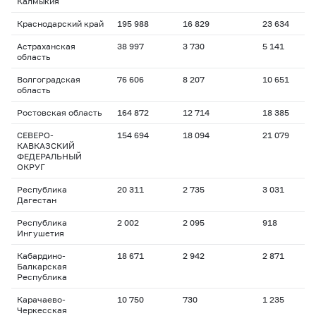
Калмыкия
Краснодарский край
195 988
16 829
23 634
1
Астраханская
38 997
3 730
5 141
1
область
Волгоградская
76 606
8 207
10 651
1
область
Ростовская область
164 872
12 714
18 385
1
СЕВЕРО-
154 694
18 094
21 079
1
КАВКАЗСКИЙ
ФЕДЕРАЛЬНЫЙ
ОКРУГ
Республика
20 311
2 735
3 031
1
Дагестан
Республика
2 002
2 095
918
1
Ингушетия
Кабардино-
18 671
2 942
2 871
1
Балкарская
Республика
Карачаево-
10 750
730
1 235
1
Черкесская