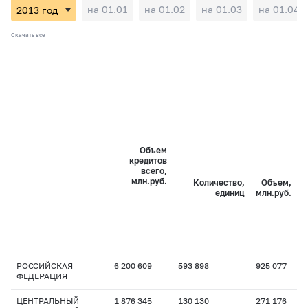
на 01.01
на 01.02
на 01.03
на 01.04
Скачать все
Объем
кредитов
всего,
млн.руб.
Количество,
Объем,
единиц
млн.руб.
РОССИЙСКАЯ
6 200 609
593 898
925 077
1
ФЕДЕРАЦИЯ
ЦЕНТРАЛЬНЫЙ
1 876 345
130 130
271 176
1