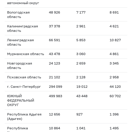
автономный округ
Вологодская
48 926
7 177
8 691
1
область
Калининградская
37 378
2 961
4 621
1
область
Ленинградская
66 591
5 853
10 827
1
область
Мурманская область
43 478
3 060
4 861
1
Новгородская
24 123
2 659
3 345
1
область
Псковская область
21 102
2 128
2 958
1
г. Санкт-Петербург
294 099
19 012
44 120
1
ЮЖНЫЙ
499 983
43 448
60 702
1
ФЕДЕРАЛЬНЫЙ
ОКРУГ
Республика Адыгея
12 656
927
1 396
1
(Адыгея)
Республика
10 864
1 041
1 495
1