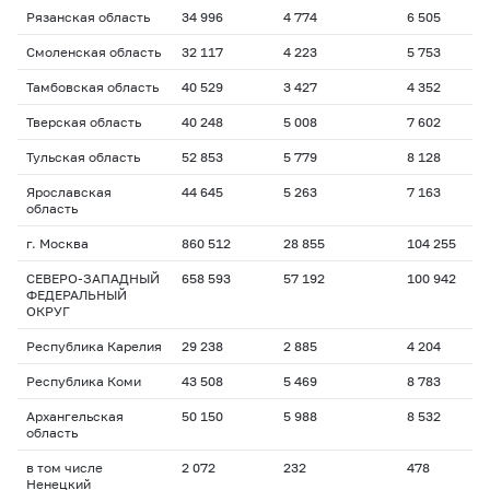
Рязанская область
34 996
4 774
6 505
1
Смоленская область
32 117
4 223
5 753
1
Тамбовская область
40 529
3 427
4 352
1
Тверская область
40 248
5 008
7 602
1
Тульская область
52 853
5 779
8 128
1
Ярославская
44 645
5 263
7 163
1
область
г. Москва
860 512
28 855
104 255
1
СЕВЕРО-ЗАПАДНЫЙ
658 593
57 192
100 942
1
ФЕДЕРАЛЬНЫЙ
ОКРУГ
Республика Карелия
29 238
2 885
4 204
1
Республика Коми
43 508
5 469
8 783
1
Архангельская
50 150
5 988
8 532
1
область
в том числе
2 072
232
478
1
Ненецкий