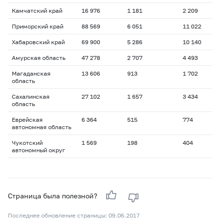
Камчатский край
16 976
1 181
2 209
1
Приморский край
88 569
6 051
11 022
1
Хабаровский край
69 900
5 286
10 140
1
Амурская область
47 278
2 707
4 493
1
Магаданская
13 606
913
1 702
1
область
Сахалинская
27 102
1 657
3 434
1
область
Еврейская
6 364
515
774
1
автономная область
Чукотский
1 569
198
404
1
автономный округ
Страница была полезной?
Последнее обновление страницы: 09.06.2017