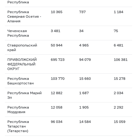
Республика
Республика
10 365
737
1 184
1
Северная Осетия -
Алания
Чеченская
3 481
34
75
1
Республика
Ставропольский
50 944
4 965
6 481
1
край
ПРИВОЛЖСКИЙ
695 723
94 079
106 381
1
ФЕДЕРАЛЬНЫЙ
ОКРУГ
Республика
103 770
15 660
15 278
1
Башкортостан
Республика Марий
12 882
1 687
2 034
1
Эл
Республика
12 058
1 905
2 292
1
Мордовия
Республика
96 034
14 584
15 059
1
Татарстан
(Татарстан)