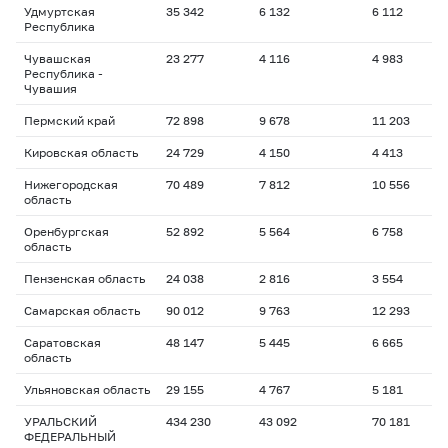
Удмуртская
35 342
6 132
6 112
1
Республика
Чувашская
23 277
4 116
4 983
1
Республика -
Чувашия
Пермский край
72 898
9 678
11 203
1
Кировская область
24 729
4 150
4 413
1
Нижегородская
70 489
7 812
10 556
1
область
Оренбургская
52 892
5 564
6 758
1
область
Пензенская область
24 038
2 816
3 554
1
Самарская область
90 012
9 763
12 293
1
Саратовская
48 147
5 445
6 665
1
область
Ульяновская область
29 155
4 767
5 181
1
УРАЛЬСКИЙ
434 230
43 092
70 181
1
ФЕДЕРАЛЬНЫЙ