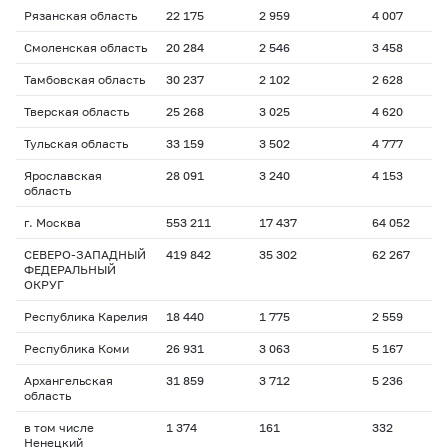
Рязанская область
22 175
2 959
4 007
1
Смоленская область
20 284
2 546
3 458
1
Тамбовская область
30 237
2 102
2 628
1
Тверская область
25 268
3 025
4 620
1
Тульская область
33 159
3 502
4 777
1
Ярославская
28 091
3 240
4 153
1
область
г. Москва
553 211
17 437
64 052
1
СЕВЕРО-ЗАПАДНЫЙ
419 842
35 302
62 267
1
ФЕДЕРАЛЬНЫЙ
ОКРУГ
Республика Карелия
18 440
1 775
2 559
1
Республика Коми
26 931
3 063
5 167
1
Архангельская
31 859
3 712
5 236
1
область
в том числе
1 374
161
332
1
Ненецкий