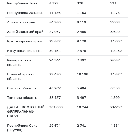
Республика Тыва
6 392
376
711
1
Республика Хакасия
11 186
1 153
1 478
1
Алтайский край
54 260
6 119
7 003
1
Забайкальский край
27 067
2 406
3 620
1
Красноярский край
97 662
9 170
14 007
1
Иркутская область
80 154
7 570
10 430
1
Кемеровская
74 344
7 497
9 067
1
область
Новосибирская
92 480
10 196
14 627
1
область
Омская область
46 207
5 434
6 959
1
Томская область
33 187
3 497
4 899
1
ДАЛЬНЕВОСТОЧНЫЙ
201 003
13 744
24 767
1
ФЕДЕРАЛЬНЫЙ
ОКРУГ
Республика Саха
29 674
2 741
4 884
1
(Якутия)