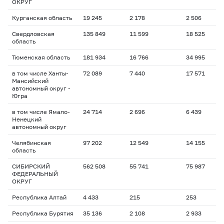
ОКРУГ
Курганская область
19 245
2 178
2 506
2
Свердловская
135 849
11 599
18 525
1
область
Тюменская область
181 934
16 766
34 995
2
в том числе Ханты-
72 089
7 440
17 571
2
Мансийский
автономный округ -
Югра
в том числе Ямало-
24 714
2 696
6 439
2
Ненецкий
автономный округ
Челябинская
97 202
12 549
14 155
1
область
СИБИРСКИЙ
562 508
55 741
75 987
1
ФЕДЕРАЛЬНЫЙ
ОКРУГ
Республика Алтай
4 433
215
253
1
Республика Бурятия
35 136
2 108
2 933
1