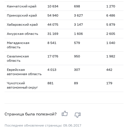
Камчатский край
10 634
698
1 270
1
Приморский край
54 940
3 627
6 486
1
Хабаровский край
44 075
3 147
5 879
1
Амурская область
31 169
1 606
2 605
1
Магаданская
8 541
579
1 040
1
область
Сахалинская
17 076
950
1 982
1
область
Еврейская
4 013
307
442
1
автономная область
Чукотский
881
89
179
1
автономный округ
Страница была полезной?
Последнее обновление страницы: 09.06.2017