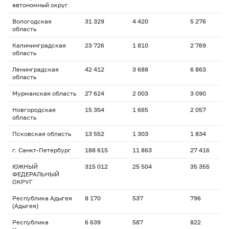
автономный округ
Вологодская
31 329
4 420
5 276
1
область
Калининградская
23 726
1 810
2 769
1
область
Ленинградская
42 412
3 688
6 863
1
область
Мурманская область
27 624
2 003
3 090
1
Новгородская
15 354
1 665
2 057
1
область
Псковская область
13 552
1 303
1 834
1
г. Санкт-Петербург
188 615
11 863
27 416
1
ЮЖНЫЙ
315 012
25 504
35 355
1
ФЕДЕРАЛЬНЫЙ
ОКРУГ
Республика Адыгея
8 170
537
796
1
(Адыгея)
Республика
6 639
587
822
1