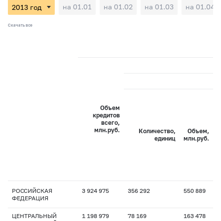
на 01.01
на 01.02
на 01.03
на 01.04
Скачать все
Объем
кредитов
всего,
млн.руб.
Количество,
Объем,
единиц
млн.руб.
РОССИЙСКАЯ
3 924 975
356 292
550 889
1
ФЕДЕРАЦИЯ
ЦЕНТРАЛЬНЫЙ
1 198 979
78 169
163 478
1