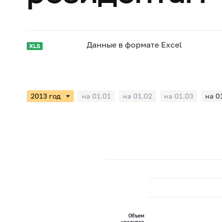
Данные в формате Excel
на 01.01
на 01.02
на 01.03
на 0
Объем