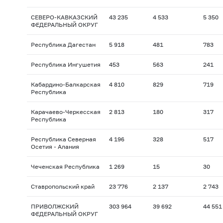
СЕВЕРО-КАВКАЗСКИЙ
43 235
4 533
5 350
ФЕДЕРАЛЬНЫЙ ОКРУГ
Республика Дагестан
5 918
481
783
Республика Ингушетия
453
563
241
Кабардино-Балкарская
4 810
829
719
Республика
Карачаево-Черкесская
2 813
180
317
Республика
Республика Северная
4 196
328
517
Осетия - Алания
Чеченская Республика
1 269
15
30
Ставропольский край
23 776
2 137
2 743
ПРИВОЛЖСКИЙ
303 964
39 692
44 551
ФЕДЕРАЛЬНЫЙ ОКРУГ