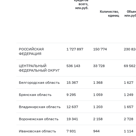
кредитов
всего,
млн.руб.
Количество,
Объем
единиц
млн.руб
РОССИЙСКАЯ
1 727 897
150 774
230 82
ФЕДЕРАЦИЯ
ЦЕНТРАЛЬНЫЙ
536 143
33 728
69 562
ФЕДЕРАЛЬНЫЙ ОКРУГ
Белгородская область
15 367
1 368
1 627
Брянская область
9 295
1 059
1 249
Владимирская область
12 637
1 203
1 657
Воронежская область
19 341
2 158
2 728
Ивановская область
7 931
944
1 114