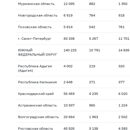
Мурманская область
12 095
882
1 350
Новгородская область
6 919
764
918
Псковская область
5 814
542
761
г. Санкт-Петербург
83 338
5 267
11 701
ЮЖНЫЙ
140 225
10 791
14 836
ФЕДЕРАЛЬНЫЙ ОКРУГ
Республика Адыгея
4 002
219
320
(Адыгея)
Республика Калмыкия
2 648
271
377
Краснодарский край
56 469
4 235
6 020
Астраханская область
10 937
965
1 224
Волгоградская область
20 664
1 963
2 502
Ростовская область
45 505
3 138
4 393