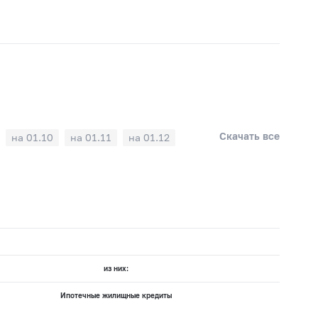
Скачать все
на 01.10
на 01.11
на 01.12
из них:
Ипотечные жилищные кредиты