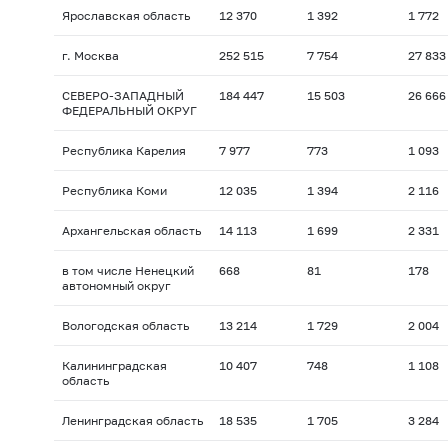
Ярославская область
12 370
1 392
1 772
г. Москва
252 515
7 754
27 833
СЕВЕРО-ЗАПАДНЫЙ
184 447
15 503
26 666
ФЕДЕРАЛЬНЫЙ ОКРУГ
Республика Карелия
7 977
773
1 093
Республика Коми
12 035
1 394
2 116
Архангельская область
14 113
1 699
2 331
в том числе Ненецкий
668
81
178
автономный округ
Вологодская область
13 214
1 729
2 004
Калининградская
10 407
748
1 108
область
Ленинградская область
18 535
1 705
3 284