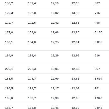
159,2
161,4
12,18
12,18
867
176,3
167,8
13,02
13,12
715
172,7
172,6
12,42
12,68
498
167,0
168,0
12,66
12,85
5 120
186,1
184,0
12,75
12,94
9 899
184,9
199,4
13,29
12,93
216
200,1
207,3
12,95
12,52
267
183,5
178,7
12,99
13,61
3 694
196,5
199,7
12,17
12,02
931
185,6
182,7
12,93
12,95
1 946
185,7
183,8
12,45
12,39
2 845