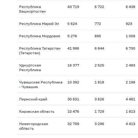
Республика
43 719
6 722
6 438
Башкортостан
Республика Марий Эл
5 624
772
923
Республика Мордовия
5 276
895
1 058
Республика Татарстан
41 996
6 644
6 730
(Татарстан)
Удмуртская
16 377
2 525
2 483
Республика
Чувашская Республика
10 392
1 818
2 198
- Чувашия
Пермский край
30 631
3 626
4 481
Кировская область
10 476
1 729
1 813
Нижегородская
32 799
3 296
4 413
область