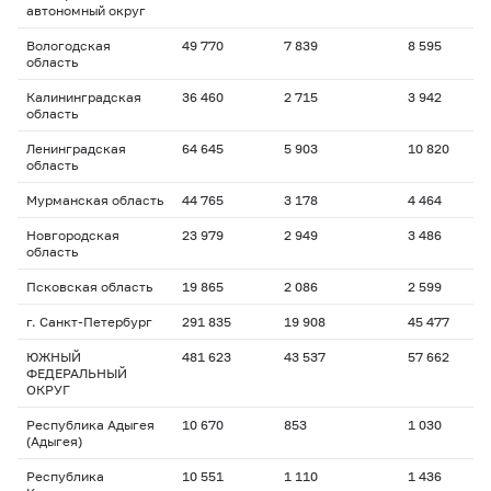
автономный округ
Вологодская
49 770
7 839
8 595
1
область
Калининградская
36 460
2 715
3 942
1
область
Ленинградская
64 645
5 903
10 820
1
область
Мурманская область
44 765
3 178
4 464
1
Новгородская
23 979
2 949
3 486
1
область
Псковская область
19 865
2 086
2 599
1
г. Санкт-Петербург
291 835
19 908
45 477
1
ЮЖНЫЙ
481 623
43 537
57 662
1
ФЕДЕРАЛЬНЫЙ
ОКРУГ
Республика Адыгея
10 670
853
1 030
1
(Адыгея)
Республика
10 551
1 110
1 436
1