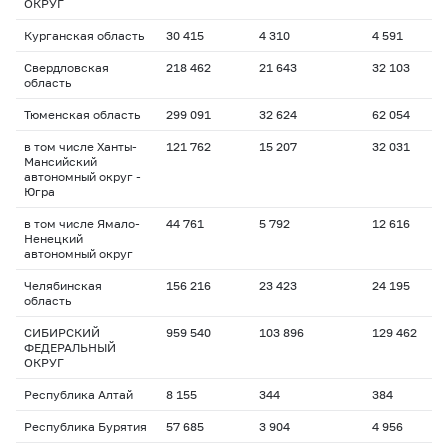
ОКРУГ
Курганская область
30 415
4 310
4 591
2
Свердловская
218 462
21 643
32 103
1
область
Тюменская область
299 091
32 624
62 054
2
в том числе Ханты-
121 762
15 207
32 031
2
Мансийский
автономный округ -
Югра
в том числе Ямало-
44 761
5 792
12 616
2
Ненецкий
автономный округ
Челябинская
156 216
23 423
24 195
1
область
СИБИРСКИЙ
959 540
103 896
129 462
1
ФЕДЕРАЛЬНЫЙ
ОКРУГ
Республика Алтай
8 155
344
384
1
Республика Бурятия
57 685
3 904
4 956
1