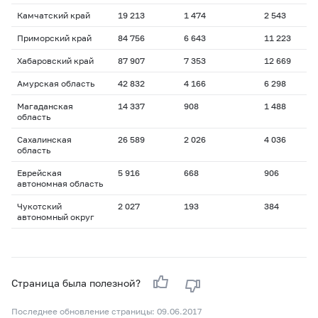
Камчатский край
19 213
1 474
2 543
1
Приморский край
84 756
6 643
11 223
1
Хабаровский край
87 907
7 353
12 669
1
Амурская область
42 832
4 166
6 298
1
Магаданская
14 337
908
1 488
1
область
Сахалинская
26 589
2 026
4 036
1
область
Еврейская
5 916
668
906
1
автономная область
Чукотский
2 027
193
384
1
автономный округ
Страница была полезной?
Последнее обновление страницы: 09.06.2017