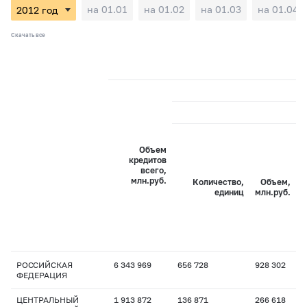
на 01.01
на 01.02
на 01.03
на 01.04
Скачать все
Объем
кредитов
всего,
млн.руб.
Количество,
Объем,
единиц
млн.руб.
РОССИЙСКАЯ
6 343 969
656 728
928 302
1
ФЕДЕРАЦИЯ
ЦЕНТРАЛЬНЫЙ
1 913 872
136 871
266 618
1