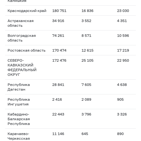
Калмыкия
Краснодарский край
180 751
16 836
23 030
1
Астраханская
34 916
3 552
4 351
1
область
Волгоградская
74 261
8 571
10 596
1
область
Ростовская область
170 474
12 615
17 219
1
СЕВЕРО-
172 476
25 105
22 950
1
КАВКАЗСКИЙ
ФЕДЕРАЛЬНЫЙ
ОКРУГ
Республика
28 841
7 605
4 638
1
Дагестан
Республика
2 416
2 089
905
1
Ингушетия
Кабардино-
22 443
3 796
3 326
1
Балкарская
Республика
Карачаево-
11 146
645
890
2
Черкесская