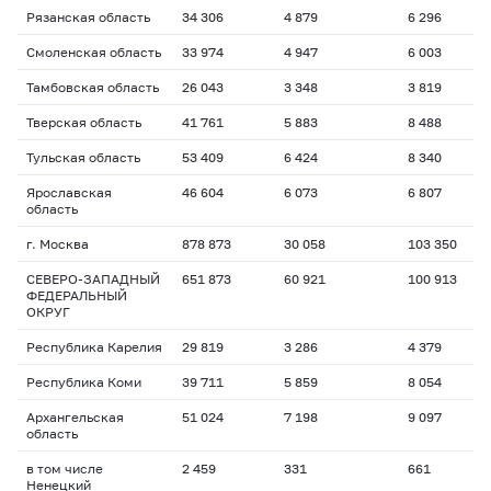
Рязанская область
34 306
4 879
6 296
1
Смоленская область
33 974
4 947
6 003
1
Тамбовская область
26 043
3 348
3 819
1
Тверская область
41 761
5 883
8 488
1
Тульская область
53 409
6 424
8 340
1
Ярославская
46 604
6 073
6 807
1
область
г. Москва
878 873
30 058
103 350
1
СЕВЕРО-ЗАПАДНЫЙ
651 873
60 921
100 913
1
ФЕДЕРАЛЬНЫЙ
ОКРУГ
Республика Карелия
29 819
3 286
4 379
1
Республика Коми
39 711
5 859
8 054
1
Архангельская
51 024
7 198
9 097
1
область
в том числе
2 459
331
661
2
Ненецкий