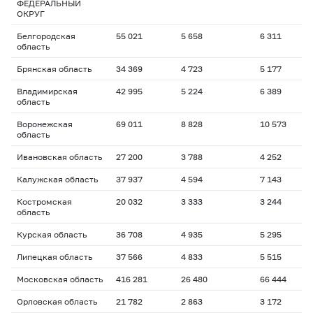
ФЕДЕРАЛЬНЫЙ
ОКРУГ
Белгородская
55 021
5 658
6 311
1
область
Брянская область
34 369
4 723
5 177
1
Владимирская
42 995
5 224
6 389
1
область
Воронежская
69 011
8 828
10 573
1
область
Ивановская область
27 200
3 788
4 252
1
Калужская область
37 937
4 594
7 143
1
Костромская
20 032
3 333
3 244
1
область
Курская область
36 708
4 935
5 295
1
Липецкая область
37 566
4 833
5 515
1
Московская область
416 281
26 480
66 444
1
Орловская область
21 782
2 863
3 172
1