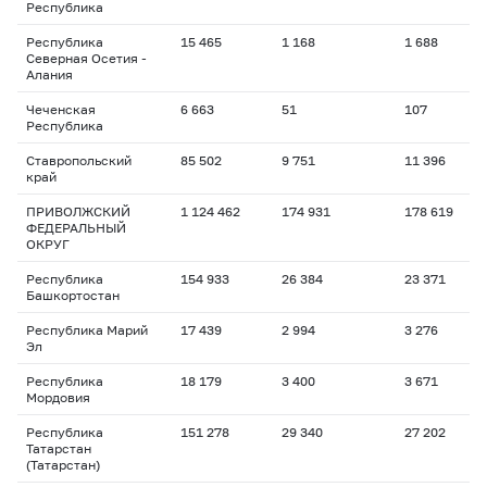
Республика
Республика
15 465
1 168
1 688
1
Северная Осетия -
Алания
Чеченская
6 663
51
107
1
Республика
Ставропольский
85 502
9 751
11 396
1
край
ПРИВОЛЖСКИЙ
1 124 462
174 931
178 619
1
ФЕДЕРАЛЬНЫЙ
ОКРУГ
Республика
154 933
26 384
23 371
1
Башкортостан
Республика Марий
17 439
2 994
3 276
1
Эл
Республика
18 179
3 400
3 671
1
Мордовия
Республика
151 278
29 340
27 202
1
Татарстан
(Татарстан)