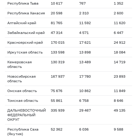
Республика Тыва
10 617
767
1 352
2
Республика Хакасия
20 598
2 310
2 600
1
Алтайский край
81 765
11 592
11 620
1
Забайкальский край
47 314
4 571
6 447
1
Красноярский край
170 015
17 621
24 912
1
Иркутская область
133 598
13 898
18 084
1
Кемеровская
130 319
13 489
14 719
1
область
Новосибирская
167 937
17 780
23 893
1
область
Омская область
75 676
10 862
11 849
1
Томская область
55 861
6 758
8 646
1
ДАЛЬНЕВОСТОЧНЫЙ
335 939
29 467
49 135
1
ФЕДЕРАЛЬНЫЙ
ОКРУГ
Республика Саха
52 362
6 036
9 588
1
(Якутия)