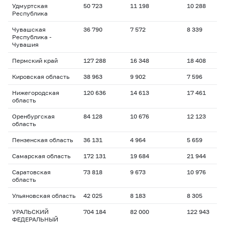
Удмуртская
50 723
11 198
10 288
1
Республика
Чувашская
36 790
7 572
8 339
1
Республика -
Чувашия
Пермский край
127 288
16 348
18 408
1
Кировская область
38 963
9 902
7 596
1
Нижегородская
120 636
14 613
17 461
1
область
Оренбургская
84 128
10 676
12 123
2
область
Пензенская область
36 131
4 964
5 659
1
Самарская область
172 131
19 684
21 944
1
Саратовская
73 818
9 673
10 976
1
область
Ульяновская область
42 025
8 183
8 305
1
УРАЛЬСКИЙ
704 184
82 000
122 943
1
ФЕДЕРАЛЬНЫЙ