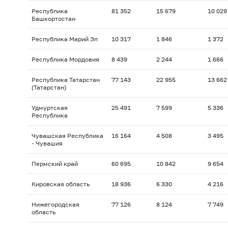
Республика
81 352
15 679
10 029
Башкортостан
Республика Марий Эл
10 317
1 846
1 372
Республика Мордовия
8 439
2 244
1 666
Республика Татарстан
77 143
22 955
13 662
(Татарстан)
Удмуртская
25 491
7 599
5 336
Республика
Чувашская Республика
16 164
4 508
3 495
- Чувашия
Пермский край
60 695
10 842
9 654
Кировская область
18 936
6 330
4 216
Нижегородская
77 126
8 124
7 749
область