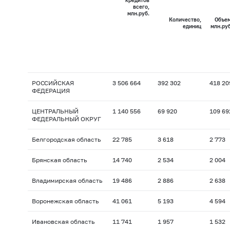
кредитов
всего,
млн.руб.
Количество,
Объем
единиц
млн.руб
РОССИЙСКАЯ
3 506 664
392 302
418 20
ФЕДЕРАЦИЯ
ЦЕНТРАЛЬНЫЙ
1 140 556
69 920
109 69
ФЕДЕРАЛЬНЫЙ ОКРУГ
Белгородская область
22 785
3 618
2 773
Брянская область
14 740
2 534
2 004
Владимирская область
19 486
2 886
2 638
Воронежская область
41 061
5 193
4 594
Ивановская область
11 741
1 957
1 532