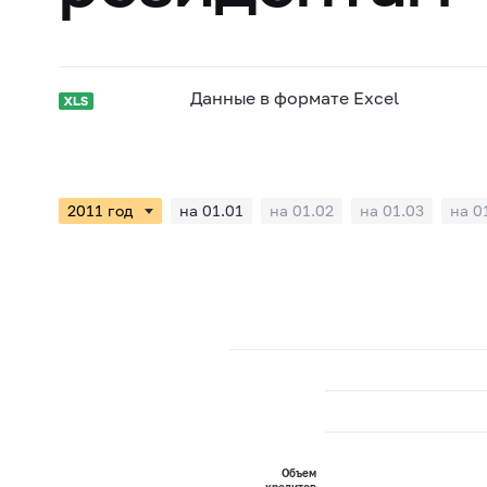
Данные в формате Excel
на 01.01
на 01.02
на 01.03
на 0
Объем