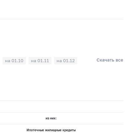
Скачать все
на 01.10
на 01.11
на 01.12
из них:
Ипотечные жилищные кредиты