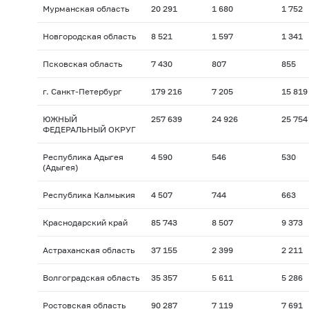
Мурманская область
20 291
1 680
1 752
Новгородская область
8 521
1 597
1 341
Псковская область
7 430
807
855
г. Санкт-Петербург
179 216
7 205
15 819
ЮЖНЫЙ
257 639
24 926
25 754
ФЕДЕРАЛЬНЫЙ ОКРУГ
Республика Адыгея
4 590
546
530
(Адыгея)
Республика Калмыкия
4 507
744
663
Краснодарский край
85 743
8 507
9 373
Астраханская область
37 155
2 399
2 211
Волгоградская область
35 357
5 611
5 286
Ростовская область
90 287
7 119
7 691