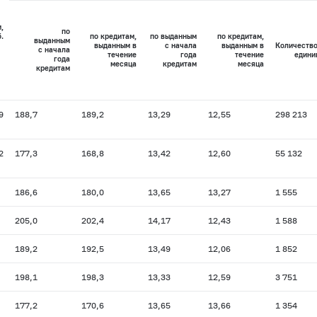
,
по
.
по кредитам,
по выданным
по кредитам,
выданным
выданным в
с начала
выданным в
Количество
с начала
течение
года
течение
едини
года
месяца
кредитам
месяца
кредитам
9
188,7
189,2
13,29
12,55
298 213
2
177,3
168,8
13,42
12,60
55 132
186,6
180,0
13,65
13,27
1 555
205,0
202,4
14,17
12,43
1 588
189,2
192,5
13,49
12,06
1 852
198,1
198,3
13,33
12,59
3 751
177,2
170,6
13,65
13,66
1 354