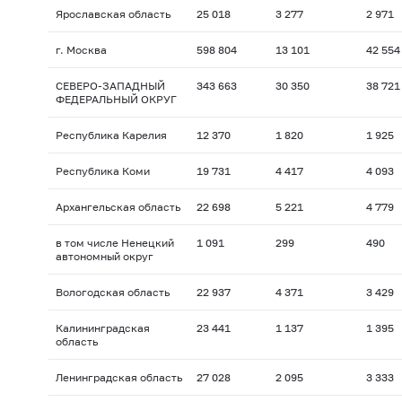
Ярославская область
25 018
3 277
2 971
г. Москва
598 804
13 101
42 554
СЕВЕРО-ЗАПАДНЫЙ
343 663
30 350
38 721
ФЕДЕРАЛЬНЫЙ ОКРУГ
Республика Карелия
12 370
1 820
1 925
Республика Коми
19 731
4 417
4 093
Архангельская область
22 698
5 221
4 779
в том числе Ненецкий
1 091
299
490
автономный округ
Вологодская область
22 937
4 371
3 429
Калининградская
23 441
1 137
1 395
область
Ленинградская область
27 028
2 095
3 333