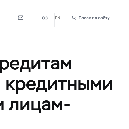
EN
Поиск по сайту
кредитам
м кредитными
м лицам-