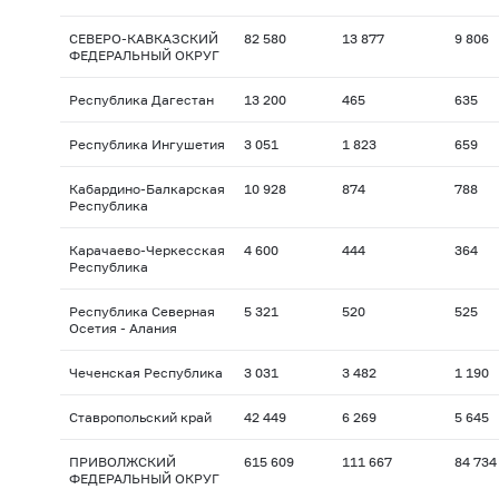
СЕВЕРО-КАВКАЗСКИЙ
82 580
13 877
9 806
ФЕДЕРАЛЬНЫЙ ОКРУГ
Республика Дагестан
13 200
465
635
Республика Ингушетия
3 051
1 823
659
Кабардино-Балкарская
10 928
874
788
Республика
Карачаево-Черкесская
4 600
444
364
Республика
Республика Северная
5 321
520
525
Осетия - Алания
Чеченская Республика
3 031
3 482
1 190
Ставропольский край
42 449
6 269
5 645
ПРИВОЛЖСКИЙ
615 609
111 667
84 734
ФЕДЕРАЛЬНЫЙ ОКРУГ