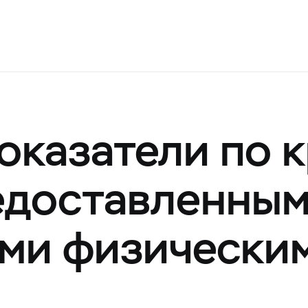
оказатели по 
редоставленны
ми физически