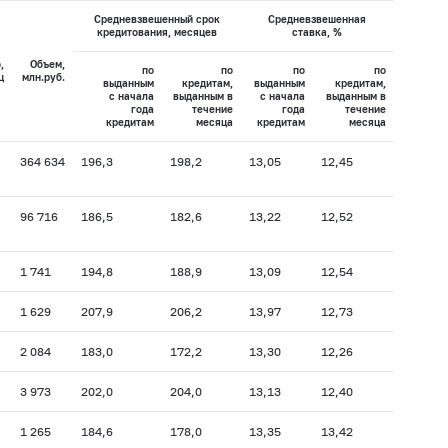
Средневзвешенный срок
Средневзвешенная
кредитования, месяцев
ставка, %
,
Объем,
по
по
по
по
ц
млн.руб.
выданным
кредитам,
выданным
кредитам,
с начала
выданным в
с начала
выданным в
года
течение
года
течение
кредитам
месяца
кредитам
месяца
364 634
196,3
198,2
13,05
12,45
96 716
186,5
182,6
13,22
12,52
1 741
194,8
188,9
13,09
12,54
1 629
207,9
206,2
13,97
12,73
2 084
183,0
172,2
13,30
12,26
3 973
202,0
204,0
13,13
12,40
1 265
184,6
178,0
13,35
13,42