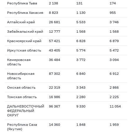
Республика Тыва
2 138
131
174
2
Республика Хакасия
8 823
1 130
955
1
Алтайский край
26 681
5 533
3 746
1
Забайкальский край
12 777
1 568
1 568
1
Красноярский край
57 421
6 828
6 879
1
Иркутская область
43 405
5 774
5 472
1
Кемеровская
36 484
3 772
3 094
1
область
Новосибирская
87 302
6 840
6 912
2
область
Омская область
22 319
3 343
2 866
2
Томская область
16 986
2 280
2 225
2
ДАЛЬНЕВОСТОЧНЫЙ
96 367
9 330
11 054
1
ФЕДЕРАЛЬНЫЙ
ОКРУГ
Республика Саха
14 360
1 848
1 959
1
(Якутия)