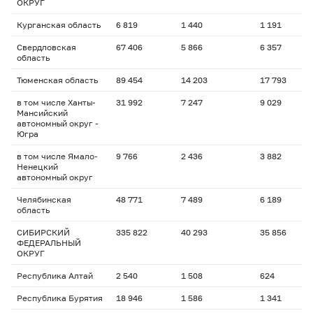
ОКРУГ
Курганская область
6 819
1 440
1 191
2
Свердловская
67 406
5 866
6 357
1
область
Тюменская область
89 454
14 203
17 793
2
в том числе Ханты-
31 992
7 247
9 029
2
Мансийский
автономный округ -
Югра
в том числе Ямало-
9 766
2 436
3 882
2
Ненецкий
автономный округ
Челябинская
48 771
7 489
6 189
1
область
СИБИРСКИЙ
335 822
40 293
35 856
1
ФЕДЕРАЛЬНЫЙ
ОКРУГ
Республика Алтай
2 540
1 508
624
6
Республика Бурятия
18 946
1 586
1 341
1