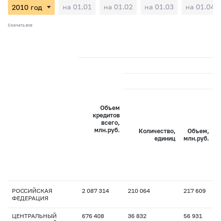
на 01.01
на 01.02
на 01.03
на 01.04
Скачать все
Объем
кредитов
всего,
млн.руб.
Количество,
Объем,
единиц
млн.руб.
РОССИЙСКАЯ
2 087 314
210 064
217 609
1
ФЕДЕРАЦИЯ
ЦЕНТРАЛЬНЫЙ
676 408
36 832
56 931
1