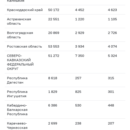
Калмыкия
Краснодарский край
50 172
4 452
4 623
2
Астраханская
22 551
1 220
1 105
2
область
Волгоградская
20 869
2 929
2 726
2
область
Ростовская область
53 553
3 934
4 074
1
СЕВЕРО-
51 272
7 350
5 324
1
КАВКАЗСКИЙ
ФЕДЕРАЛЬНЫЙ
ОКРУГ
Республика
8 618
257
315
2
Дагестан
Республика
1 829
825
301
2
Ингушетия
Кабардино-
6 386
530
448
2
Балкарская
Республика
Карачаево-
2 699
238
207
1
Черкесская