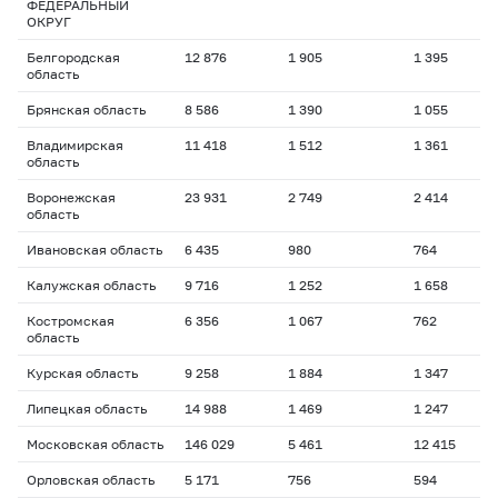
ФЕДЕРАЛЬНЫЙ
ОКРУГ
Белгородская
12 876
1 905
1 395
1
область
Брянская область
8 586
1 390
1 055
2
Владимирская
11 418
1 512
1 361
1
область
Воронежская
23 931
2 749
2 414
1
область
Ивановская область
6 435
980
764
1
Калужская область
9 716
1 252
1 658
2
Костромская
6 356
1 067
762
1
область
Курская область
9 258
1 884
1 347
1
Липецкая область
14 988
1 469
1 247
2
Московская область
146 029
5 461
12 415
1
Орловская область
5 171
756
594
1