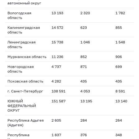
автономный округ
Вологодская
13 193
2 320
1 782
1
область
Калининградская
14 572
623
855
1
область
Ленинградская
15 738
1 046
1 548
1
область
Мурманская область
11 236
852
906
1
Новгородская
4 737
871
699
1
область
Псковская область
4 282
435
435
1
г. Санкт-Петербург
108 591
4 053
8 591
1
ЮЖНЫЙ
151 587
13 195
13 140
2
ФЕДЕРАЛЬНЫЙ
ОКРУГ
Республика Адыгея
2 605
284
264
1
(Адыгея)
Республика
1 837
376
348
1