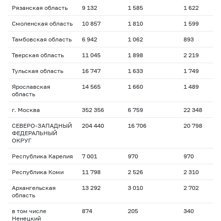
Рязанская область
9 132
1 585
1 622
1
Смоленская область
10 857
1 810
1 599
2
Тамбовская область
6 942
1 062
893
2
Тверская область
11 045
1 898
2 219
1
Тульская область
16 747
1 633
1 749
1
Ярославская
14 565
1 660
1 489
1
область
г. Москва
352 356
6 759
22 348
1
СЕВЕРО-ЗАПАДНЫЙ
204 440
16 706
20 798
1
ФЕДЕРАЛЬНЫЙ
ОКРУГ
Республика Карелия
7 001
970
970
2
Республика Коми
11 798
2 526
2 310
1
Архангельская
13 292
3 010
2 702
2
область
в том числе
874
205
340
2
Ненецкий