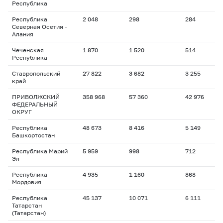
Республика
Республика
2 048
298
284
1
Северная Осетия -
Алания
Чеченская
1 870
1 520
514
1
Республика
Ставропольский
27 822
3 682
3 255
2
край
ПРИВОЛЖСКИЙ
358 968
57 360
42 976
1
ФЕДЕРАЛЬНЫЙ
ОКРУГ
Республика
48 673
8 416
5 149
1
Башкортостан
Республика Марий
5 959
998
712
2
Эл
Республика
4 935
1 160
868
2
Мордовия
Республика
45 137
10 071
6 111
1
Татарстан
(Татарстан)