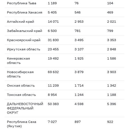
Республика Тыва
1 189
76
104
2
Республика Хакасия
5 405
546
469
1
Алтайский край
14 071
2 953
2 021
1
Забайкальский край
6 500
781
799
1
Красноярский край
31 830
3 495
3 353
1
Иркутская область
23 455
3 107
2 848
1
Кемеровская
19 492
1 925
1 586
1
область
Новосибирская
69 632
3 879
3 903
2
область
Омская область
11 239
1 714
1 342
2
Томская область
8 954
1 244
1 188
2
ДАЛЬНЕВОСТОЧНЫЙ
50 383
4 598
5 396
1
ФЕДЕРАЛЬНЫЙ
ОКРУГ
Республика Саха
7 027
897
922
1
(Якутия)