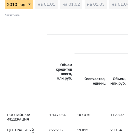
на 01.01
на 01.02
на 01.03
на 01.04
Скачать все
Объем
кредитов
всего,
млн.руб.
Количество,
Объем,
единиц
млн.руб.
РОССИЙСКАЯ
1 147 064
107 475
112 397
1
ФЕДЕРАЦИЯ
ЦЕНТРАЛЬНЫЙ
372 795
19 012
29 154
1