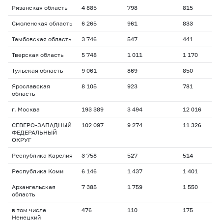
Рязанская область
4 885
798
815
1
Смоленская область
6 265
961
833
2
Тамбовская область
3 746
547
441
2
Тверская область
5 748
1 011
1 170
2
Тульская область
9 061
869
850
2
Ярославская
8 105
923
781
1
область
г. Москва
193 389
3 494
12 016
1
СЕВЕРО-ЗАПАДНЫЙ
102 097
9 274
11 326
1
ФЕДЕРАЛЬНЫЙ
ОКРУГ
Республика Карелия
3 758
527
514
2
Республика Коми
6 146
1 437
1 401
1
Архангельская
7 385
1 759
1 550
1
область
в том числе
476
110
175
2
Ненецкий