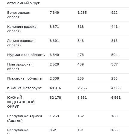
автономный округ
Вологодская
7 349
1 265
922
2
область
Калининградская
8 671
318
441
1
область
Ленинградская
8 691
546
818
1
область
Мурманская область
6 349
473
504
1
Новгородская
2 526
459
357
2
область
Псковская область
2 306
235
236
1
г. Санкт-Петербург
48 916
2 255
4 583
1
ЮЖНЫЙ
82 178
6 561
6 561
1
ФЕДЕРАЛЬНЫЙ
ОКРУГ
Республика Адыгея
1 259
152
130
1
(Адыгея)
Республика
852
191
163
1