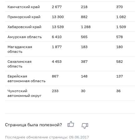
Камчатский край
2 677
218
370
1
Приморский край
13 300
882
1 082
1
Хабаровский край
13 539
1 288
1 509
1
Амурская область
6 410
565
578
1
Магаданская
1 877
183
180
1
область
Сахалинская
4 453
387
582
1
область
Еврейская
867
148
137
2
автономная область
Чукотский
233
30
36
1
автономный округ
Страница была полезной?
Последнее обновление страницы: 09.06.2017