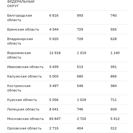
ФЕДЕРАЛЬНЫЙ
ОКРУГ
Белгородская
6 816
993
740
1
область
Брянская область
4 344
729
555
2
Владимирская
5 920
728
628
1
область
Воронежская
12 918
1 319
1 140
2
область
Ивановская область
3 439
513
391
1
Калужская область
5 003
680
866
2
Костромская
3 497
548
384
1
область
Курская область
5 056
1 029
711
1
Липецкая область
8 041
746
609
1
Московская область
83 847
2 720
5 912
1
Орловская область
2 715
404
312
1