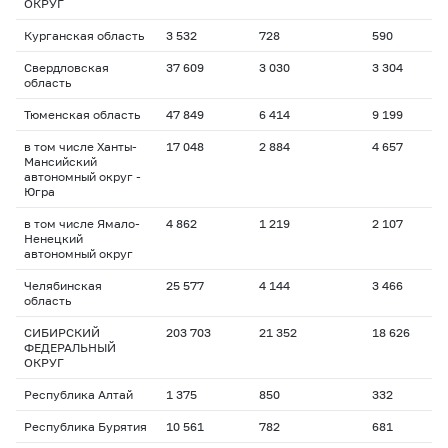
ОКРУГ
Курганская область
3 532
728
590
2
Свердловская
37 609
3 030
3 304
1
область
Тюменская область
47 849
6 414
9 199
2
в том числе Ханты-
17 048
2 884
4 657
2
Мансийский
автономный округ -
Югра
в том числе Ямало-
4 862
1 219
2 107
2
Ненецкий
автономный округ
Челябинская
25 577
4 144
3 466
1
область
СИБИРСКИЙ
203 703
21 352
18 626
1
ФЕДЕРАЛЬНЫЙ
ОКРУГ
Республика Алтай
1 375
850
332
4
Республика Бурятия
10 561
782
681
1