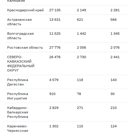
Калмыкия
Краснодарский край
27 135
2 149
2 281
2
Астраханская
13 631
621
566
2
область
Волгоградская
11 525
1 442
1 345
2
область
Ростовская область
27 776
2 006
2 076
1
СЕВЕРО-
26 476
2 730
2 441
2
КАВКАЗСКИЙ
ФЕДЕРАЛЬНЫЙ
ОКРУГ
Республика
4 579
118
143
2
Дагестан
Республика
910
78
30
5
Ингушетия
Кабардино-
2 829
271
210
2
Балкарская
Республика
Карачаево-
1 302
115
124
1
Черкесская