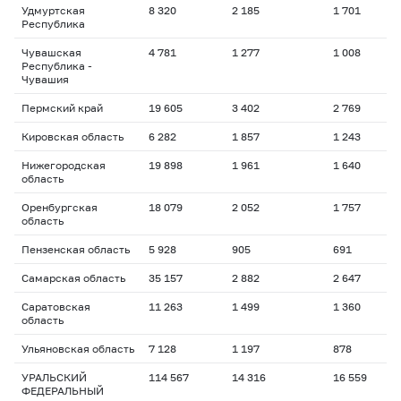
Удмуртская
8 320
2 185
1 701
2
Республика
Чувашская
4 781
1 277
1 008
2
Республика -
Чувашия
Пермский край
19 605
3 402
2 769
1
Кировская область
6 282
1 857
1 243
1
Нижегородская
19 898
1 961
1 640
1
область
Оренбургская
18 079
2 052
1 757
2
область
Пензенская область
5 928
905
691
2
Самарская область
35 157
2 882
2 647
2
Саратовская
11 263
1 499
1 360
1
область
Ульяновская область
7 128
1 197
878
1
УРАЛЬСКИЙ
114 567
14 316
16 559
2
ФЕДЕРАЛЬНЫЙ