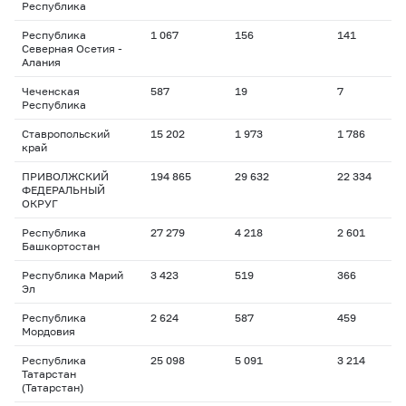
Республика
Республика
1 067
156
141
1
Северная Осетия -
Алания
Чеченская
587
19
7
4
Республика
Ставропольский
15 202
1 973
1 786
2
край
ПРИВОЛЖСКИЙ
194 865
29 632
22 334
1
ФЕДЕРАЛЬНЫЙ
ОКРУГ
Республика
27 279
4 218
2 601
1
Башкортостан
Республика Марий
3 423
519
366
2
Эл
Республика
2 624
587
459
2
Мордовия
Республика
25 098
5 091
3 214
1
Татарстан
(Татарстан)