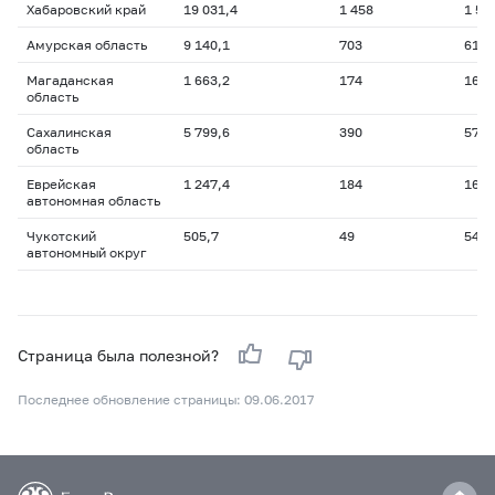
Хабаровский край
19 031,4
1 458
1 55
Амурская область
9 140,1
703
613,
Магаданская
1 663,2
174
162,
область
Сахалинская
5 799,6
390
576,
область
Еврейская
1 247,4
184
169,
автономная область
Чукотский
505,7
49
54,4
автономный округ
Страница была полезной?
Последнее обновление страницы: 09.06.2017