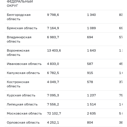
ФЕДЕРАЛЬНЫЙ
ОКРУГ
Белгородская
9 798,6
1 340
836,
область
Брянская область
7 164,9
1 089
697,
Владимирская
6 983,7
694
573,
область
Воронежская
13 403,6
1 643
1 38
область
Ивановская область
4 833,0
587
455,
Калужская область
6 782,5
915
1 03
Костромская
4 049,7
578
373,
область
Курская область
7 095,3
1 237
794,
Липецкая область
7 556,2
1 514
1 06
Московская область
72 102,7
2 635
5 85
Орловская область
4 252,1
804
389,