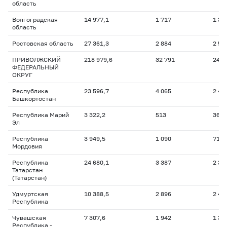
область
Волгоградская
14 977,1
1 717
1 35
область
Ростовская область
27 361,3
2 884
2 58
ПРИВОЛЖСКИЙ
218 979,6
32 791
24 7
ФЕДЕРАЛЬНЫЙ
ОКРУГ
Республика
23 596,7
4 065
2 45
Башкортостан
Республика Марий
3 322,2
513
364,
Эл
Республика
3 949,5
1 090
715,
Мордовия
Республика
24 680,1
3 387
2 34
Татарстан
(Татарстан)
Удмуртская
10 388,5
2 896
2 48
Республика
Чувашская
7 307,6
1 942
1 36
Республика -