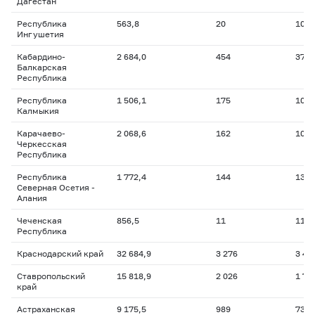
Дагестан
Республика
563,8
20
10,6
Ингушетия
Кабардино-
2 684,0
454
373,
Балкарская
Республика
Республика
1 506,1
175
102,
Калмыкия
Карачаево-
2 068,6
162
108,
Черкесская
Республика
Республика
1 772,4
144
130,
Северная Осетия -
Алания
Чеченская
856,5
11
11,2
Республика
Краснодарский край
32 684,9
3 276
3 49
Ставропольский
15 818,9
2 026
1 74
край
Астраханская
9 175,5
989
737,