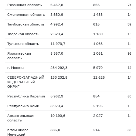
Рязанская область
6 467,8
865
745,
Смоленская область
8 550,9
1 433
1 08
Тамбовская область
4 992,4
615
394,
Тверская область
7 523,4
1 180
1 21
Тульская область
11 973,7
1 065
1 22
Ярославская
8 367,0
1 061
951,
область
г. Москва
234 292,3
5 970
11 6
СЕВЕРО-ЗАПАДНЫЙ
133 232,8
12 626
14 3
ФЕДЕРАЛЬНЫЙ
ОКРУГ
Республика Карелия
5 962,3
854
830,
Республика Коми
8 970,4
2 196
1 74
Архангельская
10 190,6
2 027
1 80
область
в том числе
836,0
214
353,
Ненецкий