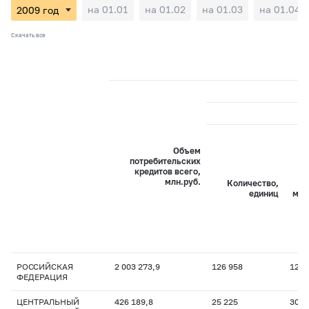
на 01.01
на 01.02
на 01.03
на 01.04
Скачать все
Объем
потребительских
кредитов всего,
млн.руб.
Количество,
Об
единиц
млн
РОССИЙСКАЯ
2 003 273,9
126 958
122 
ФЕДЕРАЦИЯ
ЦЕНТРАЛЬНЫЙ
426 189,8
25 225
30 7