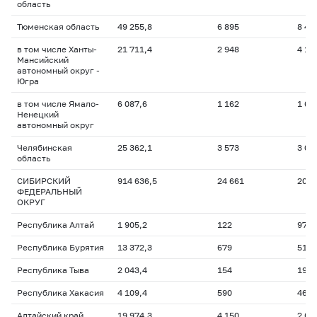
область
Тюменская область
49 255,8
6 895
8 41
в том числе Ханты-
21 711,4
2 948
4 12
Мансийский
автономный округ -
Югра
в том числе Ямало-
6 087,6
1 162
1 68
Ненецкий
автономный округ
Челябинская
25 362,1
3 573
3 04
область
СИБИРСКИЙ
914 636,5
24 661
20 3
ФЕДЕРАЛЬНЫЙ
ОКРУГ
Республика Алтай
1 905,2
122
97,8
Республика Бурятия
13 372,3
679
511,
Республика Тыва
2 043,4
154
196,
Республика Хакасия
4 109,4
590
466,
Алтайский край
19 974,3
4 150
2 66