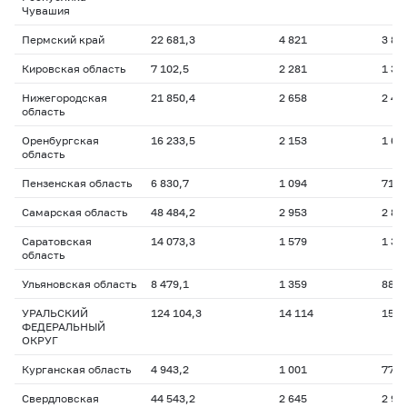
Чувашия
Пермский край
22 681,3
4 821
3 84
Кировская область
7 102,5
2 281
1 36
Нижегородская
21 850,4
2 658
2 41
область
Оренбургская
16 233,5
2 153
1 63
область
Пензенская область
6 830,7
1 094
714,
Самарская область
48 484,2
2 953
2 88
Саратовская
14 073,3
1 579
1 33
область
Ульяновская область
8 479,1
1 359
881,
УРАЛЬСКИЙ
124 104,3
14 114
15 1
ФЕДЕРАЛЬНЫЙ
ОКРУГ
Курганская область
4 943,2
1 001
771,
Свердловская
44 543,2
2 645
2 95