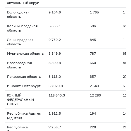
автономный округ
Вологодская
9 134,6
1 765
1 34
область
Калининградская
5 866,1
586
656,
область
Ленинградская
9 769,2
845
1 10
область
Мурманская область
8 349,9
787
653,
Новгородская
3 800,8
660
481,
область
Псковская область
3 118,0
357
274,
г. Санкт-Петербург
68 070,9
2 549
5 43
ЮЖНЫЙ
118 640,3
12 280
11 0
ФЕДЕРАЛЬНЫЙ
ОКРУГ
Республика Адыгея
1 912,5
194
144,
(Адыгея)
Республика
7 258,7
228
259,