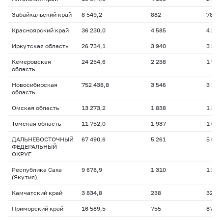
Забайкальский край
8 549,2
882
780,
Красноярский край
36 230,0
4 585
4 24
Иркутская область
26 734,1
3 940
3 26
Кемеровская
24 254,6
2 238
1 93
область
Новосибирская
752 438,8
3 546
3 19
область
Омская область
13 273,2
1 838
1 33
Томская область
11 752,0
1 937
1 69
ДАЛЬНЕВОСТОЧНЫЙ
67 490,6
5 261
5 61
ФЕДЕРАЛЬНЫЙ
ОКРУГ
Республика Саха
9 678,9
1 310
1 28
(Якутия)
Камчатский край
3 834,8
238
329,
Приморский край
16 589,5
755
872,