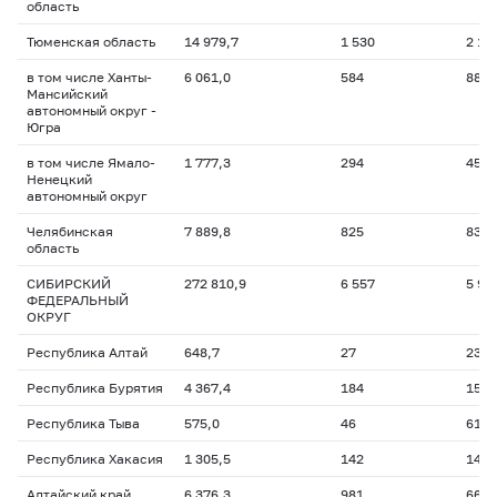
область
Тюменская область
14 979,7
1 530
2 12
в том числе Ханты-
6 061,0
584
883,
Мансийский
автономный округ -
Югра
в том числе Ямало-
1 777,3
294
455,
Ненецкий
автономный округ
Челябинская
7 889,8
825
835,
область
СИБИРСКИЙ
272 810,9
6 557
5 92
ФЕДЕРАЛЬНЫЙ
ОКРУГ
Республика Алтай
648,7
27
23,3
Республика Бурятия
4 367,4
184
156,
Республика Тыва
575,0
46
61,5
Республика Хакасия
1 305,5
142
148,
Алтайский край
6 376,3
981
664,