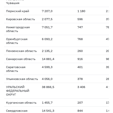
Чувашия
Пермский край
7 207,0
1 180
2 20
Кировская область
2 077,5
596
376,
Нижегородская
7 051,7
747
785,
область
Оренбургская
6 093,2
768
472,
область
Пензенская область
2 135,2
260
205,
Самарская область
14 881,4
916
967,
Саратовская
4 599,3
401
397,
область
Ульяновская область
4 056,0
378
262,
УРАЛЬСКИЙ
38 866,5
3 406
4 17
ФЕДЕРАЛЬНЫЙ
ОКРУГ
Курганская область
1 455,7
207
173,
Свердловская
14 541,3
844
1 03