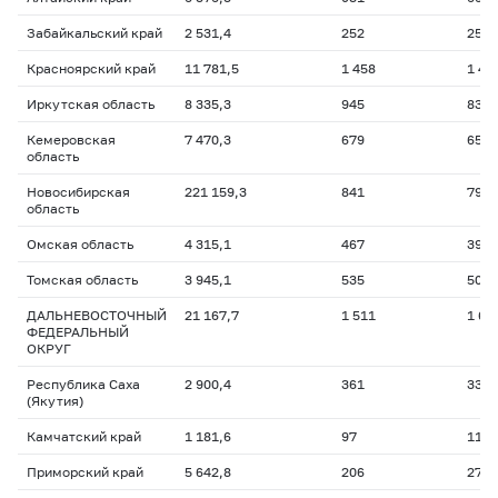
Забайкальский край
2 531,4
252
252,
Красноярский край
11 781,5
1 458
1 43
Иркутская область
8 335,3
945
831,
Кемеровская
7 470,3
679
653,
область
Новосибирская
221 159,3
841
797,
область
Омская область
4 315,1
467
391,
Томская область
3 945,1
535
509,
ДАЛЬНЕВОСТОЧНЫЙ
21 167,7
1 511
1 66
ФЕДЕРАЛЬНЫЙ
ОКРУГ
Республика Саха
2 900,4
361
335,
(Якутия)
Камчатский край
1 181,6
97
119,
Приморский край
5 642,8
206
278,