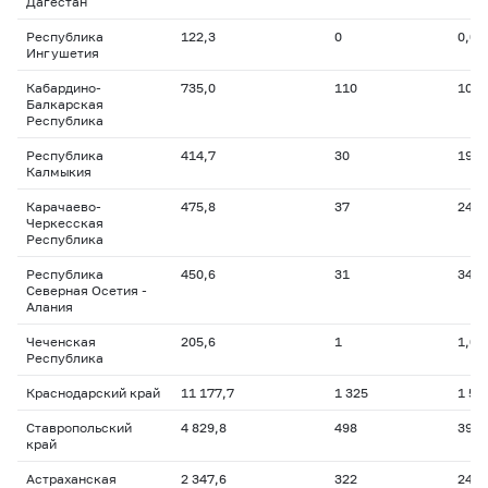
Дагестан
Республика
122,3
0
0,0
Ингушетия
Кабардино-
735,0
110
109,
Балкарская
Республика
Республика
414,7
30
19,2
Калмыкия
Карачаево-
475,8
37
24,7
Черкесская
Республика
Республика
450,6
31
34,0
Северная Осетия -
Алания
Чеченская
205,6
1
1,0
Республика
Краснодарский край
11 177,7
1 325
1 58
Ставропольский
4 829,8
498
390,
край
Астраханская
2 347,6
322
249,