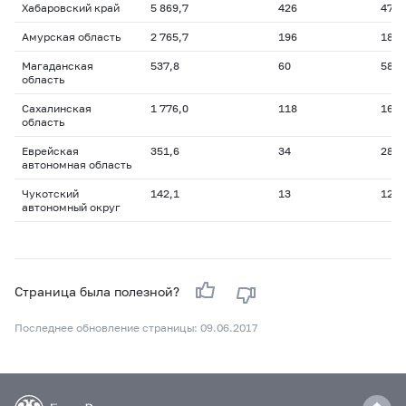
Хабаровский край
5 869,7
426
472,
Амурская область
2 765,7
196
187,
Магаданская
537,8
60
58,9
область
Сахалинская
1 776,0
118
169,
область
Еврейская
351,6
34
28,2
автономная область
Чукотский
142,1
13
12,9
автономный округ
Страница была полезной?
Последнее обновление страницы: 09.06.2017