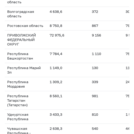
область
Волгоградская
4 638,6
372
305,
область
Ростовская область
8 750,8
867
795,
ПРИВОЛЖСКИЙ
72 975,6
9 156
9 54
ФЕДЕРАЛЬНЫЙ
ОКРУГ
Республика
7 784,4
1 110
754,
Башкортостан
Республика Марий
1 149,0
130
110,
Эл
Республика
1 309,2
339
247,
Мордовия
Республика
8 560,1
981
755,
Татарстан
(Татарстан)
Удмуртская
3 433,3
810
1 55
Республика
Чувашская
2 638,3
540
447,
Республика -