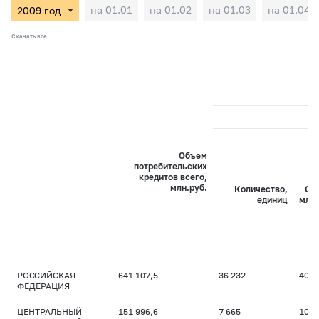
на 01.01
на 01.02
на 01.03
на 01.04
Скачать все
Объем
потребительских
кредитов всего,
млн.руб.
Количество,
Об
единиц
млн.
РОССИЙСКАЯ
641 107,5
36 232
40 5
ФЕДЕРАЦИЯ
ЦЕНТРАЛЬНЫЙ
151 996,6
7 665
10 5