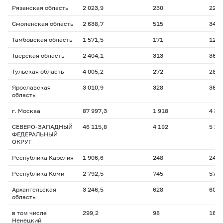
Рязанская область
2 023,9
230
227,
Смоленская область
2 638,7
515
346,
Тамбовская область
1 571,5
171
122,
Тверская область
2 404,1
313
361,
Тульская область
4 005,2
272
286,
Ярославская
3 010,9
328
362,
область
г. Москва
87 997,3
1 918
4 37
СЕВЕРО-ЗАПАДНЫЙ
46 115,8
4 192
5 11
ФЕДЕРАЛЬНЫЙ
ОКРУГ
Республика Карелия
1 906,6
248
246,
Республика Коми
2 792,5
745
573,
Архангельская
3 246,5
628
604,
область
в том числе
299,2
98
162,
Ненецкий