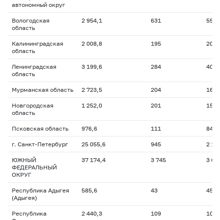
автономный округ
Вологодская
2 954,1
631
550,
область
Калининградская
2 008,8
195
202,
область
Ленинградская
3 199,6
284
409,
область
Мурманская область
2 723,5
204
164,
Новгородская
1 252,0
201
155,
область
Псковская область
976,6
111
84,6
г. Санкт-Петербург
25 055,6
945
2 11
ЮЖНЫЙ
37 174,4
3 745
3 66
ФЕДЕРАЛЬНЫЙ
ОКРУГ
Республика Адыгея
585,6
43
45,7
(Адыгея)
Республика
2 440,3
109
108,