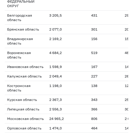
ФЕДЕРАЛЬНЫЙ
ОКРУГ
Белгородская
3 205,5
431
290,
область
Брянская область
2 077,0
301
205,
Владимирская
2 169,2
156
155,
область
Воронежская
4 684,2
519
468,
область
Ивановская область
1 598,9
167
148,
Калужская область
2 049,4
227
261,
Костромская
1 198,0
138
122,
область
Курская область
2 367,3
343
254,
Липецкая область
2 556,3
366
308,
Московская область
24 965,2
806
2 08
Орловская область
1 474,0
464
140,