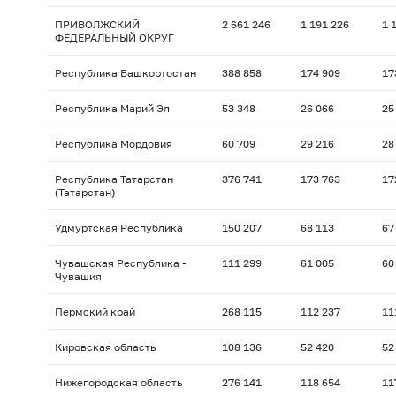
ПРИВОЛЖСКИЙ
2 661 246
1 191 226
1 
ФЕДЕРАЛЬНЫЙ ОКРУГ
Республика Башкортостан
388 858
174 909
17
Республика Марий Эл
53 348
26 066
25
Республика Мордовия
60 709
29 216
28
Республика Татарстан
376 741
173 763
17
(Татарстан)
Удмуртская Республика
150 207
68 113
67
Чувашская Республика -
111 299
61 005
60
Чувашия
Пермский край
268 115
112 237
11
Кировская область
108 136
52 420
52
Нижегородская область
276 141
118 654
11