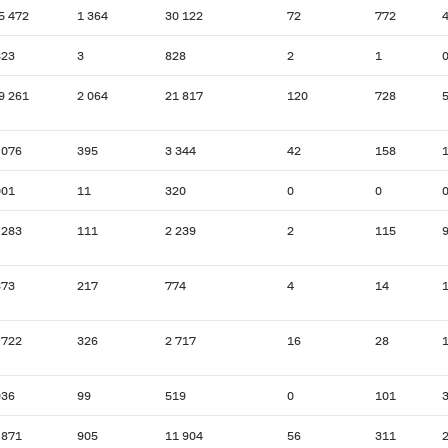
5 472
1 364
30 122
72
772
823
3
828
2
1
9 261
2 064
21 817
120
728
 076
395
3 344
42
158
001
11
320
0
0
 283
111
2 239
2
115
373
217
774
4
14
 722
326
2 717
16
28
936
99
519
0
101
 871
905
11 904
56
311