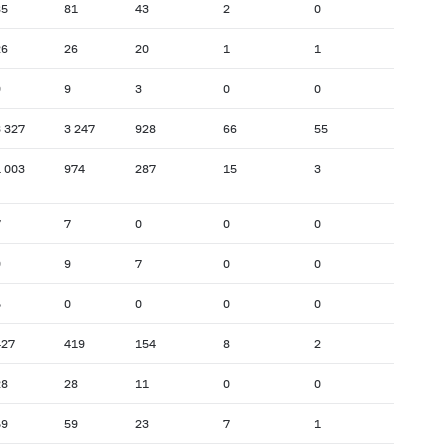
85
81
43
2
0
26
26
20
1
1
9
9
3
0
0
 327
3 247
928
66
55
 003
974
287
15
3
7
7
0
0
0
9
9
7
0
0
5
0
0
0
0
427
419
154
8
2
28
28
11
0
0
59
59
23
7
1