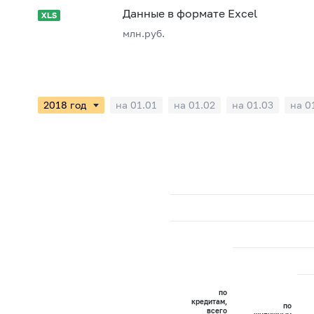
Данные в формате Excel
млн.руб.
на 01.01
на 01.02
на 01.03
на 0
по
кредитам,
по
всего