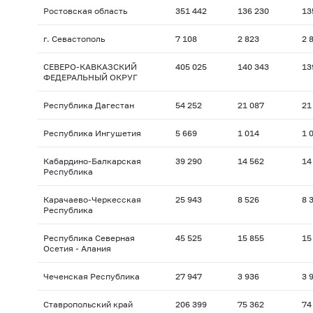
Ростовская область
351 442
136 230
13
г. Севастополь
7 108
2 823
2 
СЕВЕРО-КАВКАЗСКИЙ
405 025
140 343
13
ФЕДЕРАЛЬНЫЙ ОКРУГ
Республика Дагестан
54 252
21 087
21
Республика Ингушетия
5 669
1 014
1 
Кабардино-Балкарская
39 290
14 562
14
Республика
Карачаево-Черкесская
25 943
8 526
8 
Республика
Республика Северная
45 525
15 855
15
Осетия - Алания
Чеченская Республика
27 947
3 936
3 
Ставропольский край
206 399
75 362
74