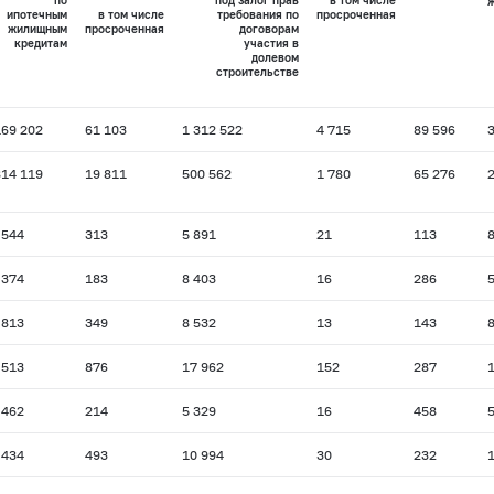
по
под залог прав
в том числе
ипотечным
в том числе
требования по
просроченная
жилищным
просроченная
договорам
кредитам
участия в
долевом
строительстве
169 202
61 103
1 312 522
4 715
89 596
814 119
19 811
500 562
1 780
65 276
 544
313
5 891
21
113
 374
183
8 403
16
286
 813
349
8 532
13
143
 513
876
17 962
152
287
 462
214
5 329
16
458
 434
493
10 994
30
232