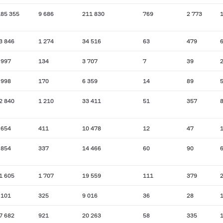
185 355
9 686
211 830
769
2 773
1
3 846
1 274
34 516
63
479
 997
134
3 707
7
39
 998
170
6 359
14
89
2 840
1 210
33 411
51
357
 654
411
10 478
12
47
 854
337
14 466
60
90
1 605
1 707
19 559
111
379
 101
325
9 016
36
28
7 682
921
20 263
58
335