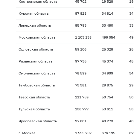
Костромская область
45 702
19 528
19
Курская область
87 828
34 814
34
Липецкая область
85 793
33 480
33
Московская область
1 103 138
499 054
49
Орловская область
59 106
25 328
25
Рязанская область
97 735
45 374
45
Смоленская область
78 599
34 909
34
Тамбовская область
73 381
29 875
29
Тверская область
111 759
50 754
50
Тульская область
136 777
53 611
53
Ярославская область
97 601
40 273
40
г. Москва
1 555 757
676 195
67