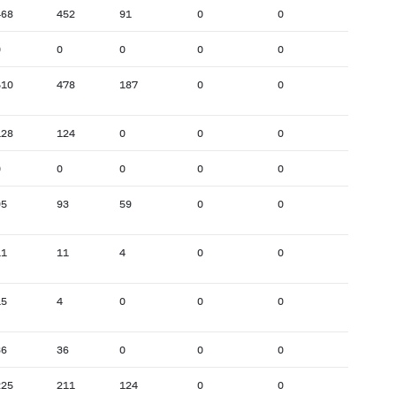
468
452
91
0
0
0
0
0
0
0
510
478
187
0
0
128
124
0
0
0
0
0
0
0
0
95
93
59
0
0
11
11
4
0
0
15
4
0
0
0
36
36
0
0
0
225
211
124
0
0