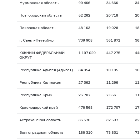
Мурманская область
99 466
34 666
34
Новгородская область
52 262
20 718
20
Псковская область
48 163
19 028
18
г. Санкт-Петербург
739 908
361 871
36
ЮЖНЫЙ ФЕДЕРАЛЬНЫЙ
1 197 020
447 275
44
ОКРУГ
Республика Адыгея (Адыгея)
34 954
10 195
10
Республика Калмыкия
27 362
11 296
11
Республика Крым
26 707
7 656
7 
Краснодарский край
476 568
172 707
17
Астраханская область
86 570
32 537
32
Волгоградская область
186 310
73 831
73