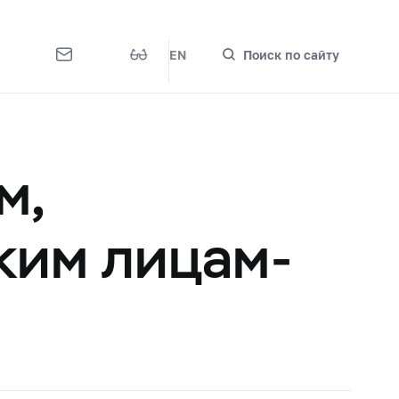
EN
Поиск по сайту
м,
ким лицам-