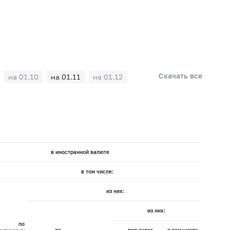
Скачать все
на 01.10
на 01.11
на 01.12
в иностранной валюте
в том числе:
из них:
из них:
по