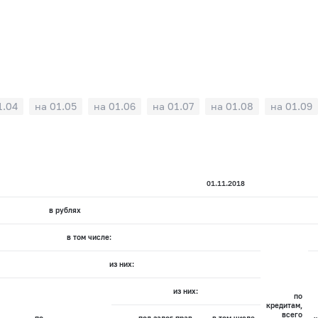
1.04
на 01.05
на 01.06
на 01.07
на 01.08
на 01.09
01.11.2018
в рублях
в том числе:
из них:
из них:
по
кредитам,
всего