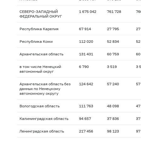
СЕВЕРО-ЗАПАДНЫЙ
1 675 042
761 728
76
ФЕДЕРАЛЬНЫЙ ОКРУГ
Республика Карелия
67 914
27 795
27
Республика Коми
112 020
52 834
52
Архангельская область
131 431
60 759
60
в том числе Ненецкий
6 790
3 519
3 
автономный округ
Архангельская область без
124 642
57 240
57
данных по Ненецкому
автономному округу
Вологодская область
111 763
48 098
47
Калининградская область
94 657
37 836
37
Ленинградская область
217 456
98 123
97