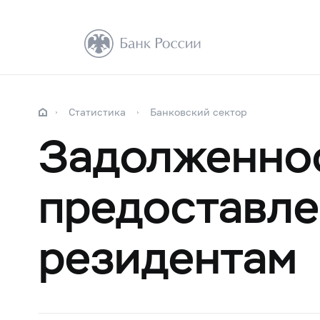
Статистика
Банковский сектор
Задолженнос
предоставле
резидентам