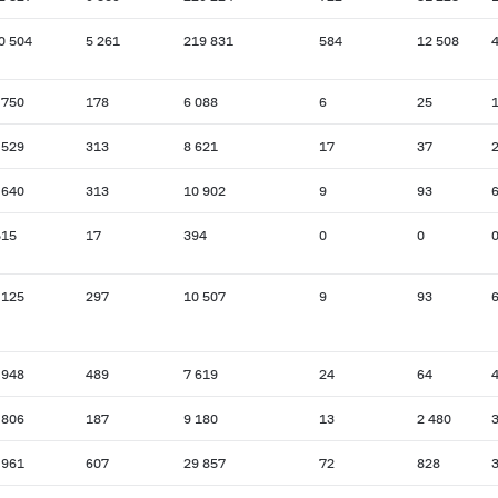
0 504
5 261
219 831
584
12 508
4
 750
178
6 088
6
25
 529
313
8 621
17
37
 640
313
10 902
9
93
515
17
394
0
0
 125
297
10 507
9
93
 948
489
7 619
24
64
 806
187
9 180
13
2 480
 961
607
29 857
72
828