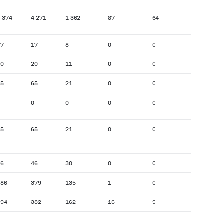
 374
4 271
1 362
87
64
17
17
8
0
0
20
20
11
0
0
65
65
21
0
0
0
0
0
0
0
65
65
21
0
0
46
46
30
0
0
386
379
135
1
0
394
382
162
16
9