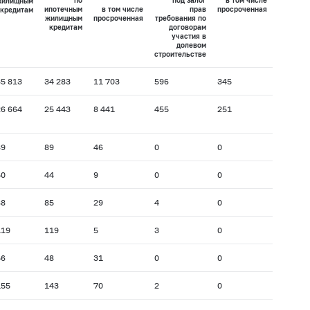
по
под залог
в том числе
жилищным
ипотечным
в том числе
прав
просроченная
кредитам
жилищным
просроченная
требования по
кредитам
договорам
участия в
долевом
строительстве
35 813
34 283
11 703
596
345
26 664
25 443
8 441
455
251
89
89
46
0
0
50
44
9
0
0
88
85
29
4
0
119
119
5
3
0
56
48
31
0
0
155
143
70
2
0