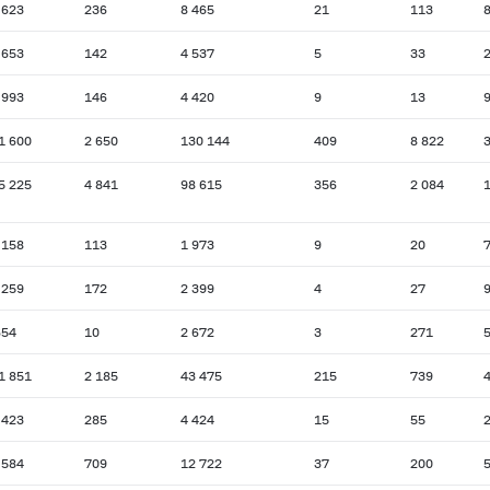
 623
236
8 465
21
113
 653
142
4 537
5
33
 993
146
4 420
9
13
1 600
2 650
130 144
409
8 822
3
5 225
4 841
98 615
356
2 084
1
 158
113
1 973
9
20
 259
172
2 399
4
27
654
10
2 672
3
271
1 851
2 185
43 475
215
739
 423
285
4 424
15
55
 584
709
12 722
37
200