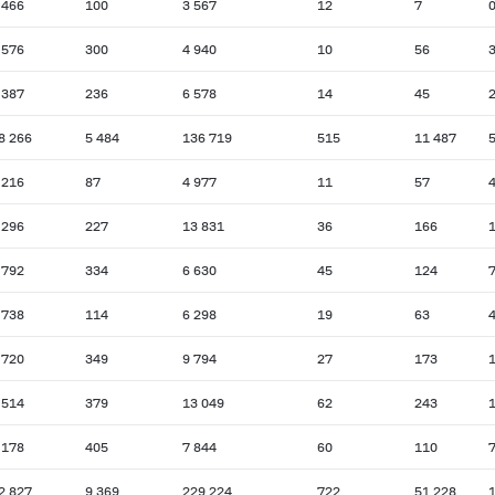
 466
100
3 567
12
7
 576
300
4 940
10
56
 387
236
6 578
14
45
8 266
5 484
136 719
515
11 487
5
 216
87
4 977
11
57
 296
227
13 831
36
166
 792
334
6 630
45
124
 738
114
6 298
19
63
 720
349
9 794
27
173
 514
379
13 049
62
243
 178
405
7 844
60
110
2 827
9 369
229 224
722
51 228