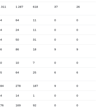
 311
1 287
618
37
26
64
64
11
0
0
24
24
11
0
0
54
50
31
0
0
86
86
18
9
9
10
10
7
0
0
65
64
25
6
6
284
278
187
9
0
14
14
1
0
0
176
169
92
0
0