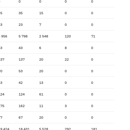
0
0
0
0
0
35
35
15
0
0
23
23
7
0
0
 956
5 798
2 548
120
71
43
43
6
8
0
137
137
20
22
0
70
53
20
0
0
43
42
13
0
0
124
124
61
0
0
175
162
11
3
0
77
67
20
0
0
19 424
18 431
5 528
292
181