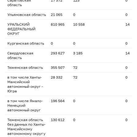
Саратовская
17 372
123
0
область
Ульяновская область
21 065
0
0
УРАЛЬСКИЙ
810 965
10 558
14
ФЕДЕРАЛЬНЫЙ
ОКРУГ
Курганская область
0
0
0
Свердловская
293 627
3 185
14
область
Тюменская область
355 507
72
0
в том числе Ханты-
28 332
72
0
Мансийский
автономный округ -
Югра
в том числе Ямало-
196 564
0
0
Ненецкий
автономный округ
Тюменская область
130 612
0
0
без данных по Ханты-
Мансийскому
автономному округу