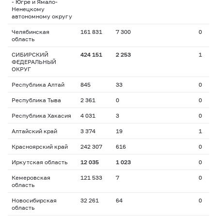
- Югре и Ямало-
Ненецкому
автономному округу
Челябинская
161 831
7 300
0
область
СИБИРСКИЙ
424 151
2 253
1
ФЕДЕРАЛЬНЫЙ
ОКРУГ
Республика Алтай
845
33
0
Республика Тыва
2 361
0
0
Республика Хакасия
4 031
3
0
Алтайский край
3 374
19
1
Красноярский край
242 307
616
0
Иркутская область
12 035
1 023
0
Кемеровская
121 533
7
0
область
Новосибирская
32 261
64
0
область