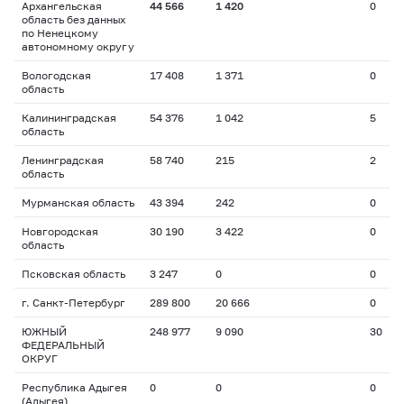
Архангельская
44 566
1 420
0
область без данных
по Ненецкому
автономному округу
Вологодская
17 408
1 371
0
область
Калининградская
54 376
1 042
5
область
Ленинградская
58 740
215
2
область
Мурманская область
43 394
242
0
Новгородская
30 190
3 422
0
область
Псковская область
3 247
0
0
г. Санкт-Петербург
289 800
20 666
0
ЮЖНЫЙ
248 977
9 090
30
ФЕДЕРАЛЬНЫЙ
ОКРУГ
Республика Адыгея
0
0
0
(Адыгея)