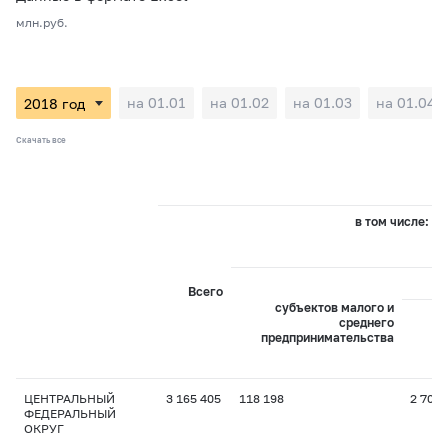
млн.руб.
на 01.01
на 01.02
на 01.03
на 01.04
Скачать все
в том числе:
Всего
субъектов малого и
среднего
предпринимательства
пр
ЦЕНТРАЛЬНЫЙ
3 165 405
118 198
2 708
ФЕДЕРАЛЬНЫЙ
ОКРУГ