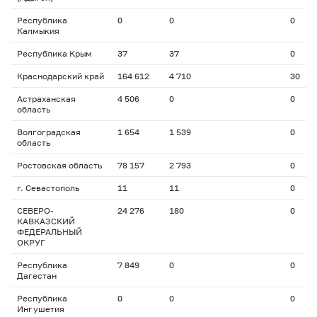
Республика
0
0
0
Калмыкия
Республика Крым
37
37
0
Краснодарский край
164 612
4 710
30
Астраханская
4 506
0
0
область
Волгоградская
1 654
1 539
0
область
Ростовская область
78 157
2 793
0
г. Севастополь
11
11
0
СЕВЕРО-
24 276
180
0
КАВКАЗСКИЙ
ФЕДЕРАЛЬНЫЙ
ОКРУГ
Республика
7 849
0
0
Дагестан
Республика
0
0
0
Ингушетия