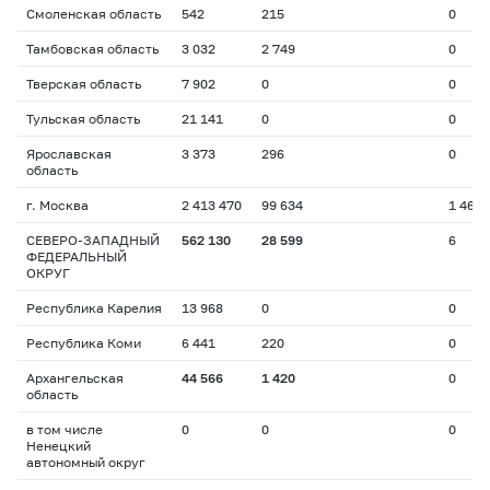
Смоленская область
542
215
0
Тамбовская область
3 032
2 749
0
Тверская область
7 902
0
0
Тульская область
21 141
0
0
Ярославская
3 373
296
0
область
г. Москва
2 413 470
99 634
1 467
СЕВЕРО-ЗАПАДНЫЙ
562 130
28 599
6
ФЕДЕРАЛЬНЫЙ
ОКРУГ
Республика Карелия
13 968
0
0
Республика Коми
6 441
220
0
Архангельская
44 566
1 420
0
область
в том числе
0
0
0
Ненецкий
автономный округ