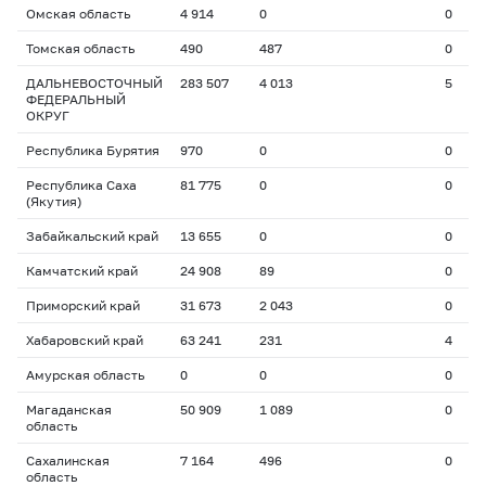
Омская область
4 914
0
0
Томская область
490
487
0
ДАЛЬНЕВОСТОЧНЫЙ
283 507
4 013
5
ФЕДЕРАЛЬНЫЙ
ОКРУГ
Республика Бурятия
970
0
0
Республика Саха
81 775
0
0
(Якутия)
Забайкальский край
13 655
0
0
Камчатский край
24 908
89
0
Приморский край
31 673
2 043
0
Хабаровский край
63 241
231
4
Амурская область
0
0
0
Магаданская
50 909
1 089
0
область
Сахалинская
7 164
496
0
область