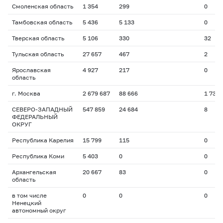
Смоленская область
1 354
299
0
Тамбовская область
5 436
5 133
0
Тверская область
5 106
330
32
Тульская область
27 657
467
2
Ярославская
4 927
217
0
область
г. Москва
2 679 687
88 666
1 734
СЕВЕРО-ЗАПАДНЫЙ
547 859
24 684
8
ФЕДЕРАЛЬНЫЙ
ОКРУГ
Республика Карелия
15 799
115
0
Республика Коми
5 403
0
0
Архангельская
20 667
83
0
область
в том числе
0
0
0
Ненецкий
автономный округ