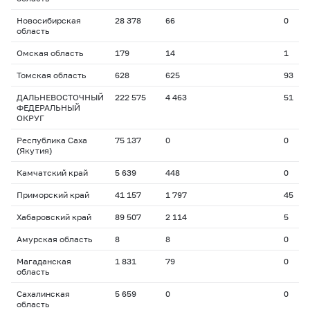
Новосибирская
28 378
66
0
область
Омская область
179
14
1
Томская область
628
625
93
ДАЛЬНЕВОСТОЧНЫЙ
222 575
4 463
51
ФЕДЕРАЛЬНЫЙ
ОКРУГ
Республика Саха
75 137
0
0
(Якутия)
Камчатский край
5 639
448
0
Приморский край
41 157
1 797
45
Хабаровский край
89 507
2 114
5
Амурская область
8
8
0
Магаданская
1 831
79
0
область
Сахалинская
5 659
0
0
область