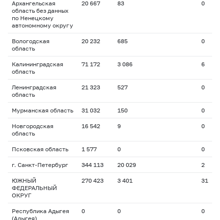
Архангельская
20 667
83
0
область без данных
по Ненецкому
автономному округу
Вологодская
20 232
685
0
область
Калининградская
71 172
3 086
6
область
Ленинградская
21 323
527
0
область
Мурманская область
31 032
150
0
Новгородская
16 542
9
0
область
Псковская область
1 577
0
0
г. Санкт-Петербург
344 113
20 029
2
ЮЖНЫЙ
270 423
3 401
31
ФЕДЕРАЛЬНЫЙ
ОКРУГ
Республика Адыгея
0
0
0
(Адыгея)