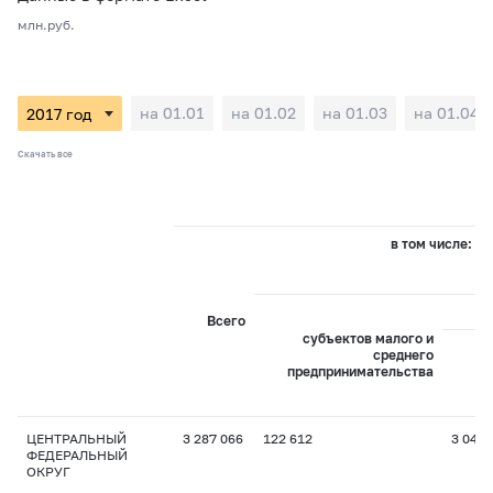
млн.руб.
на 01.01
на 01.02
на 01.03
на 01.04
Скачать все
в том числе:
Всего
субъектов малого и
среднего
предпринимательства
пр
ЦЕНТРАЛЬНЫЙ
3 287 066
122 612
3 043
ФЕДЕРАЛЬНЫЙ
ОКРУГ