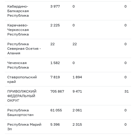
Кабардино-
3 977
0
0
Балкарская
Республика
Карачаево-
2 225
0
0
Черкесская
Республика
Республика
22
22
0
Северная Осетия -
Алания
Чеченская
1 582
0
0
Республика
Ставропольский
7 819
1 894
0
край
ПРИВОЛЖСКИЙ
705 867
9 471
31
ФЕДЕРАЛЬНЫЙ
ОКРУГ
Республика
61 055
2 061
0
Башкортостан
Республика Марий
5 396
2 315
0
Эл