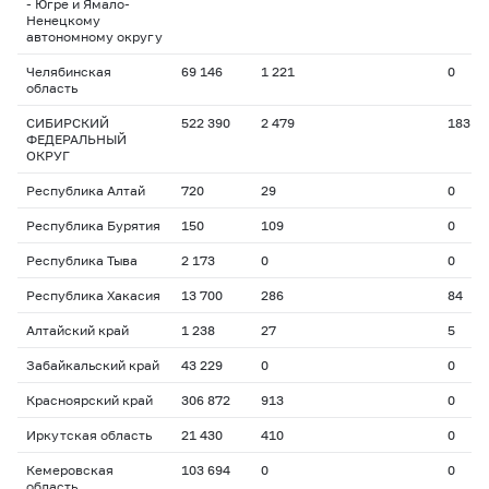
- Югре и Ямало-
Ненецкому
автономному округу
Челябинская
69 146
1 221
0
область
СИБИРСКИЙ
522 390
2 479
183
ФЕДЕРАЛЬНЫЙ
ОКРУГ
Республика Алтай
720
29
0
Республика Бурятия
150
109
0
Республика Тыва
2 173
0
0
Республика Хакасия
13 700
286
84
Алтайский край
1 238
27
5
Забайкальский край
43 229
0
0
Красноярский край
306 872
913
0
Иркутская область
21 430
410
0
Кемеровская
103 694
0
0
область