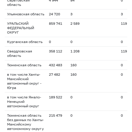
Саратовская
4 944
84
0
область
Ульяновская область
24 720
3
3
УРАЛЬСКИЙ
859 741
2 589
119
ФЕДЕРАЛЬНЫЙ
ОКРУГ
Курганская область
0
0
0
Свердловская
358 112
1 208
119
область
Тюменская область
432 483
160
0
в том числе Ханты-
27 482
160
0
Мансийский
автономный округ -
Югра
в том числе Ямало-
189 522
0
0
Ненецкий
автономный округ
Тюменская область
215 479
0
0
без данных по Ханты-
Мансийскому
автономному округу