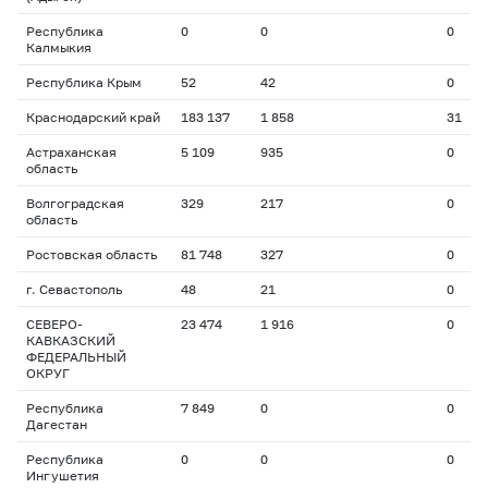
Республика
0
0
0
Калмыкия
Республика Крым
52
42
0
Краснодарский край
183 137
1 858
31
Астраханская
5 109
935
0
область
Волгоградская
329
217
0
область
Ростовская область
81 748
327
0
г. Севастополь
48
21
0
СЕВЕРО-
23 474
1 916
0
КАВКАЗСКИЙ
ФЕДЕРАЛЬНЫЙ
ОКРУГ
Республика
7 849
0
0
Дагестан
Республика
0
0
0
Ингушетия